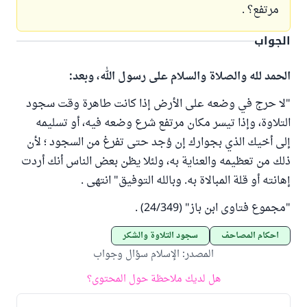
مرتفع؟ .
الجواب
الحمد لله والصلاة والسلام على رسول الله، وبعد:
"لا حرج في وضعه على الأرض إذا كانت طاهرة وقت سجود
التلاوة، وإذا تيسر مكان مرتفع شرع وضعه فيه، أو تسليمه
إلى أخيك الذي بجوارك إن وُجد حتى تفرغ من السجود ؛ لأن
ذلك من تعظيمه والعناية به، ولئلا يظن بعض الناس أنك أردت
إهانته أو قلة المبالاة به. وبالله التوفيق" انتهى .
"مجموع فتاوى ابن باز" (24/349) .
أحكام المصاحف
سجود التلاوة والشكر
المصدر
:
الإسلام سؤال وجواب
هل لديك ملاحظة حول المحتوى؟