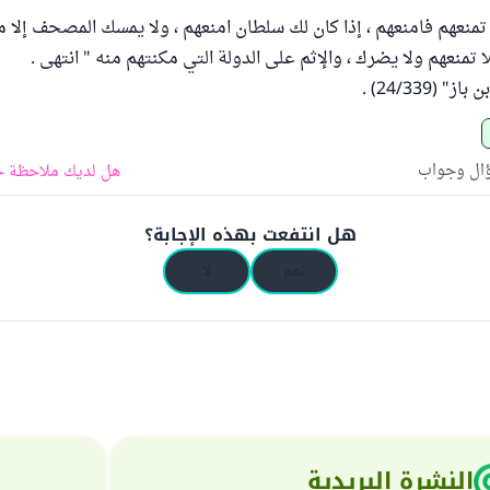
منعهم فامنعهم ، إذا كان لك سلطان امنعهم ، ولا يمسك المصحف إلا مسل
تمنعهم ولا يضرك ، والإثم على الدولة التي مكنتهم منه " انتهى .
(24/339) .
ؤال وجواب
هل لديك ملاحظة ح
هل انتفعت بهذه الإجابة؟
نعم
لا
النشرة البريدية