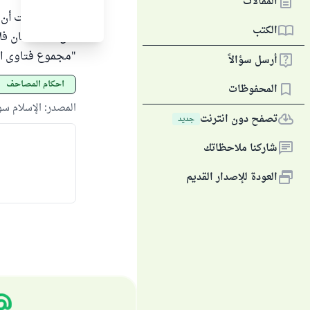
المقالات
" إذا استطعت أن ت
الكتب
كان لك سلطان فلا 
"مجموع فتاوى ابن باز" 
أرسل سؤالاً
أحكام المصاحف
المحفوظات
المصدر
:
الإسلام س
تصفح دون انترنت
جديد
شاركنا ملاحظاتك
العودة للإصدار القديم