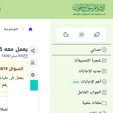
الموضوعية
يعمل معه ك
حسابي
05/صفر/1430 الموافق 31/يناير/2009
شجرة التصنيفات
السؤال
8819
جديد الإجابات
يعمل في طباعة
أهم الإجابات
جديد
وجود غيرهم ؟
الجواب الشامل
الجواب
ملفات علمية
الحمد لله والصلا