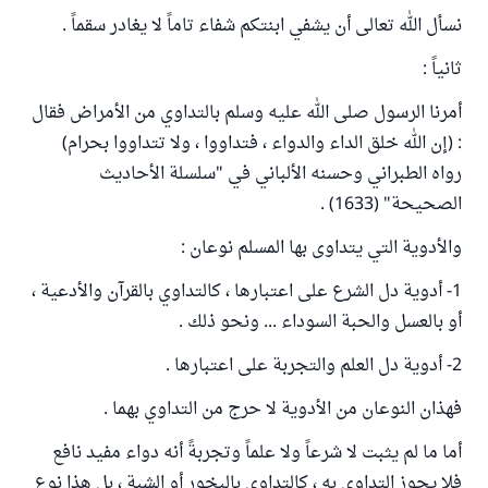
نسأل الله تعالى أن يشفي ابنتكم شفاء تاماً لا يغادر سقماً .
ثانياً :
أمرنا الرسول صلى الله عليه وسلم بالتداوي من الأمراض فقال
: (إن الله خلق الداء والدواء ، فتداووا ، ولا تتداووا بحرام)
رواه الطبراني وحسنه الألباني في "سلسلة الأحاديث
الصحيحة" (1633) .
والأدوية التي يتداوى بها المسلم نوعان :
1- أدوية دل الشرع على اعتبارها ، كالتداوي بالقرآن والأدعية ،
أو بالعسل والحبة السوداء ... ونحو ذلك .
2- أدوية دل العلم والتجربة على اعتبارها .
فهذان النوعان من الأدوية لا حرج من التداوي بهما .
أما ما لم يثبت لا شرعاً ولا علماً وتجربةً أنه دواء مفيد نافع
فلا يجوز التداوي به ، كالتداوي بالبخور أو الشبة ، بل هذا نوع