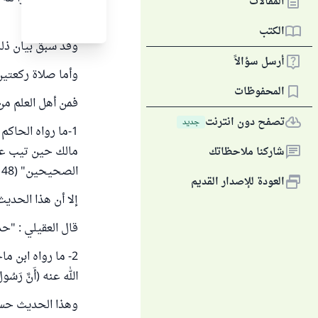
المقالات
وأصحابه .
الكتب
وقد سبق بيان ذل
أرسل سؤالاً
وأما صلاة ركعتين 
المحفوظات
فمن أهل العلم م
تصفح دون انترنت
جديد
1-ما رواه الحاك
مالك حين تيب عل
شاركنا ملاحظاتك
الصحيحين" (5/148).
العودة للإصدار القديم
إلا أن هذا الحديث
قال العقيلي : "حدي
الله عنه (أَنَّ رَسُولَ ال