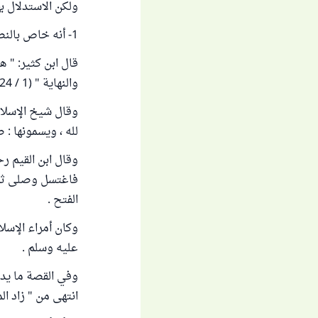
ولكن الاستدلال ب
1- أنه خاص بالنصر والفتح ، فلا يعمم على جميع حالات السرور.
قال ابن كثير: " ه
والنهاية " (1 / 324) .
وقال شيخ الإسلام
لله ، ويسمونها : صلاة
وقال ابن القيم رح
فاغتسل وصلى ثما
الفتح .
وكان أمراء الإسلا
عليه وسلم .
وفي القصة ما يدل 
انتهى من " زاد المعاد " (