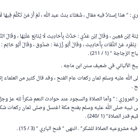
 هذا إسنادٌ فيه مقال ، شَعْثَاء بنتُ عبد الله ، لَمْ أَرَ مَنْ تَكَلَّمَ فِيهَا لَا بِ
َنَهُ اِبْن مُعِين ، وَقَالَ اِبْن عَدِّي : حَدَّثَ بِأَحَادِيث لَا يُتَابَع عَلَيْهَا ، وَقَالَ ال
 : يَنْفَرِد عَنْ الثِّقَات بِأَحَادِيث ، وَقَالَ أَبُو زُرْعَة : صَدُوق ، وَقَالَ أَبُو حَاتِم : 
زجاجة " (1 / 211) .
خ الألباني في ضعيف سنن ابن ماجه .
ى الله عليه وسلم ثمان ركعات عام الفتح ، وقد قال كثير من العلماء إنه
ح .
المروزي : " وأما الصلاة والسجود عند حوادث النعم شكراً لله عز وجل 
 على نبيه صلى الله عليه وسلم بفتح مكة اغتسل وصلى ثمان ركعات شكرا
در الصلاة" (1 /240) .
 مشروعيه الصلاة للشكر" . انتهى " فتح الباري " (3 / 15) .