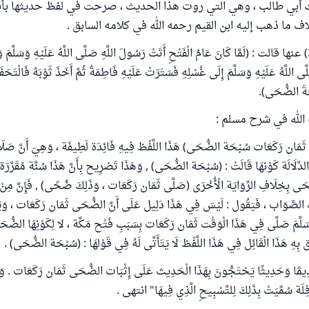
نت أبي طالب ، وهي التي روت هذا الحديث ، صرحت في لفظ حديثها بأن
 ما ذهب إليه ابن القيم رحمه الله في كلامه السابق .
فروى مسلم (336) عنها قالت : (لَمَّا كَانَ عَامُ الْفَتْحِ أَتَتْ رَسُولَ اللَّهِ صَلَّى اللَّهُ عَلَيْهِ وَسَلَّمَ 
ى اللَّهُ عَلَيْهِ وَسَلَّمَ إِلَى غُسْلِهِ فَسَتَرَتْ عَلَيْهِ فَاطِمَةُ ثُمَّ أَخَذَ ثَوْبَهُ فَالْتَحَف
َةَ الضُّحَى).
الله في شرح مسلم :
َى ثَمَان رَكَعَات سُبْحَة الضُّحَى) هَذَا اللَّفْظ فِيهِ فَائِدَة لَطِيفَة ، وَهِيَ أَنَّ صَ
َّلَالَة كَوْنهَا قَالَتْ : (سُبْحَة الضُّحَى) , وَهَذَا تَصْرِيح بِأَنَّ هَذَا سُنَّة مُقَرَّرَة
ضُّحَى بِخِلَافِ الرِّوَايَة الْأُخْرَى (صَلَّى ثَمَان رَكَعَات ، وَذَلِكَ ضُحًى) , فَإِنَّ مِن
 الصَّوَاب ، فَيَقُول : لَيْسَ فِي هَذَا دَلِيل عَلَى أَنَّ الضُّحَى ثَمَان رَكَعَات ، وَيَزْع
َسَلَّمَ صَلَّى فِي هَذَا الْوَقْت ثَمَان رَكَعَات بِسَبَبِ فَتْح مَكَّة ، لا لِكَوْنِهَا الضُّحَ
َّق بِهِ هَذَا الْقَائِل فِي هَذَا اللَّفْظ لَا يَتَأَتَّى لَهُ فِي قَوْلهَا : (سُبْحَة الضُّحَى) .
دِيمًا وَحَدِيثًا يَحْتَجُّونَ بِهَذَا الْحَدِيث عَلَى إِثْبَات الضُّحَى ثَمَان رَكَعَات . وَاللّ
ِلَة سُمِّيَتْ بِذَلِكَ لِلتَّسْبِيحِ الَّذِي فِيهَا" انتهى .