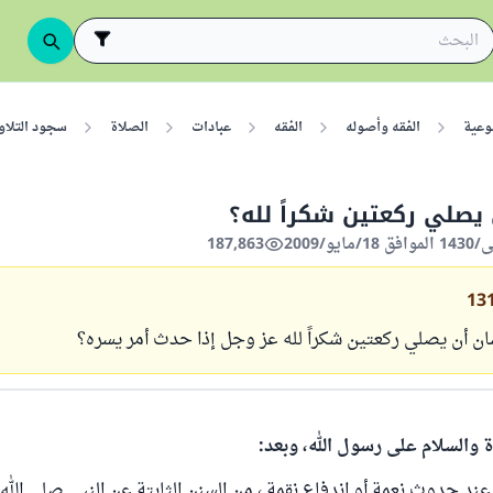
وعية
الفقه وأصوله
الفقه
عبادات
الصلاة
سجود التلاو
يصلي ركعتين شكراً لله؟
187,863
13
ان أن يصلي ركعتين شكراً لله عز وجل إذا حدث أمر يسره؟
ة والسلام على رسول الله، وبعد:
 عند حدوث نعمة أو اندفاع نقمة ، من السنن الثابتة عن النبي صلى الله