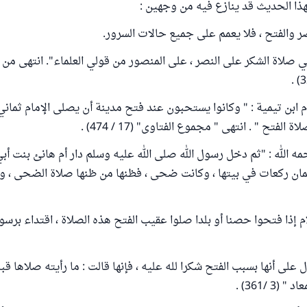
هذا الحديث قد ينازع فيه من وجهين :
ي صلاة الشكر على النصر ، على المنصور من قولي العلماء". انتهى من " 
 ابن تيمية : " وكانوا يستحبون عند فتح مدينة أن يصلى الإمام ثماني
 الفتح " . انتهى " مجموع الفتاوى" (17 / 474) .
مه الله : "ثم دخل رسول الله صلى الله عليه وسلم دار أم هانئ بنت أب
ن ركعات في بيتها ، وكانت ضحى ، فظنها من ظنها صلاة الضحى ، وإ
م إذا فتحوا حصنا أو بلدا صلوا عقيب الفتح هذه الصلاة ، اقتداء برسول
على أنها بسبب الفتح شكرا لله عليه ، فإنها قالت : ما رأيته صلاها قبله
3 /361) .