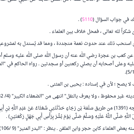
ك في جواب السؤال (
5110
) .
شكراً لله تعالى ، فمحل خلاف بين العلماء .
ن استحب ذلك عند حدوث نعمة متجددة ، ومما قد يُستدل به لمشروعي
م عن كعب بن عجرة رضي الله عنه أن رسول الله صلى الله عليه وسلم أ
يه وعلى أصحابه أن يصلي ركعتين أو سجدتين . رواه الحاكم في "ال
 لا يصح ؛ لأن في إسناده : يحيى بن المثنى .
ثه غير محفوظ ، ولا يعرف بالنقل" انتهى من "الضعفاء الكبير" (4/ 432).
2- ما رواه ابن ماجه (1391) من طريق سَلَمَة بْن رَجَاءٍ حَدَّثَتْنِي شَعْثَاءُ عَنْ عَبْدِ اللَّهِ ب
لَّهِ صَلَّى اللَّهُ عَلَيْهِ وَسَلَّمَ صَلَّى يَوْمَ بُشِّرَ بِرَأْسِ أَبِي جَهْلٍ رَكْعَتَيْنِ) .
وهذا