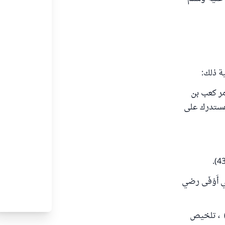
ة ذلك:
مر كعب بن
مستدرك على
ْنِ أَبِي أَوْفَى رضي
 الحديث حسنه بعض العلماء كابن حجر وابن الملقن . ينظر : "البدر المنير" (9 /106) ، تلخيص