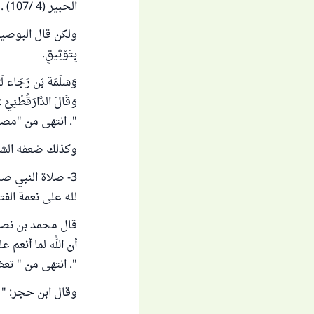
الحبير (4 /107) .
ولكن قال البوصيري : "
بِتَوْثِيقٍ.
وَسَلَمَة بْن رَجَاء لَيّ
وَقَالَ الدَّارَقُطْنِيُّ
". انتهى من "مصباح ال
وكذلك ضعفه الشي
3- صلاة النبي صل
لله على نعمة الفت
قال محمد بن نصر 
أن الله لما أنعم
". انتهى من " تعظيم ق
وقال ابن حجر: " فيه