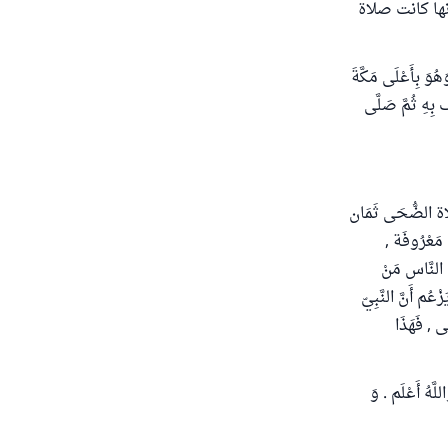
ها كانت صلاة
وَهُوَ بِأَعْلَى مَكَّةَ
َ بِهِ ثُمَّ صَلَّى
لَاة الضُّحَى ثَمَان
 مَعْرُوفَة ,
ْ النَّاس مَنْ
ُم أَنَّ النَّبِيّ
ى , فَهَذَا
َهُ أَعْلَم . وَ