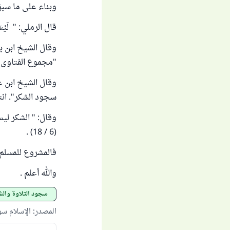
وبناء على ما سبق
قال الرملي: " لَيْسَ ل
وقال الشيخ ابن با
"مجموع الفتاوى " (11 /24
وقال الشيخ ابن ع
سجود الشكر". انتهى 
وقال: " الشكر لي
(6 / 18) .
فالمشروع للمسلم إ
والله أعلم .
سجود التلاوة وال
المصدر
:
الإسلام س