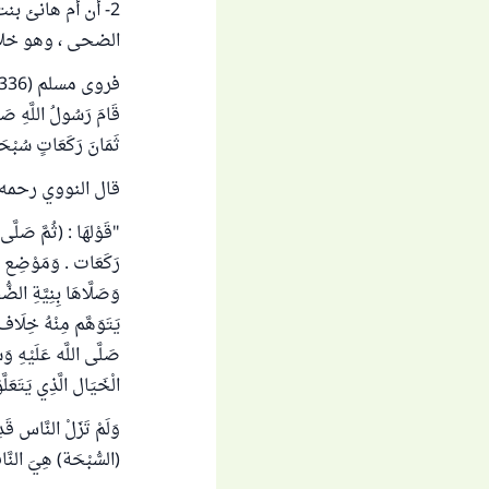
2- أن أم هانئ ب
الضحى ، وهو خلاف
قَامَ رَسُولُ اللَّهِ صَلَّ
ثَمَانَ رَكَعَاتٍ سُبْح
قال النووي رحمه 
"قَوْلهَا : (ثُمَّ صَلّ
رَكَعَات . وَمَوْضِع الد
وَصَلَّاهَا بِنِيَّةِ ال
يَتَوَهَّم مِنْهُ خِلَاف
صَلَّى اللَّه عَلَيْهِ و
الْخَيَال الَّذِي يَتَعَل
وَلَمْ تَزَلْ النَّاس قَ
(السُّبْحَة) هِيَ النَّاف