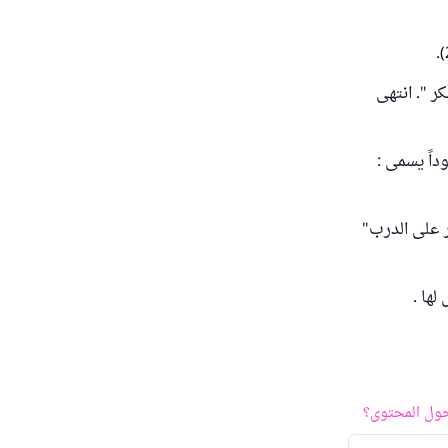
ر ". انتهى
داً يسمى :
ر على الدرب"
لها .
ول المحتوى؟