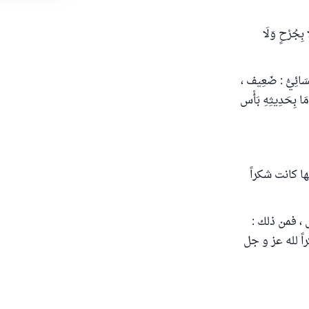
جُرْحٍ وَلَا
نَّسَائِيُّ : ضَعِيف ،
مَا بِحَدِيثِهِ بَأْس
ا كانت شكراً
، فمن ذلك :
ً لله عز و جل