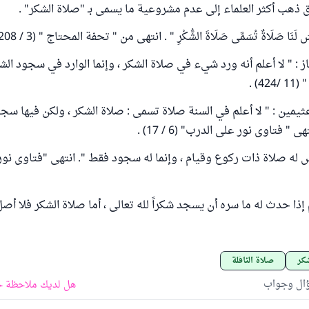
 ذهب أكثر العلماء إلى عدم مشروعية ما يسمى بـ "صلاة الشكر" .
َنَا صَلَاةٌ تُسَمَّى صَلَاةَ الشُّكْرِ " . انتهى من " تحفة المحتاج " (3 / 208).
ز : " لا أعلم أنه ورد شيء في صلاة الشكر ، وإنما الوارد في سجود الشك
4) .
ثيمين : " لا أعلم في السنة صلاة تسمى : صلاة الشكر ، ولكن فيها سجو
" فتاوى نور على الدرب" (6 / 17) .
س له صلاة ذات ركوع وقيام ، وإنما له سجود فقط ". انتهى "فتاوى نو
ذا حدث له ما سره أن يسجد شكراً لله تعالى ، أما صلاة الشكر فلا أصل 
شكر
صلاة النافلة
ؤال وجواب
هل لديك ملاحظة ح