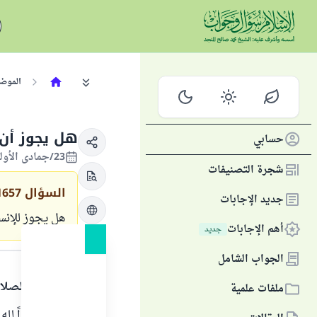
الموض
هل يجوز أن 
حسابي
23/جمادى الأولى/1430 الموافق 18/مايو/2009
شجرة التصنيفات
السؤال
1657
جديد الإجابات
هل يجوز للإنس
أهم الإجابات
جديد
الجواب
الجواب الشامل
الحمد لله والصلا
ملفات علمية
السجود شكراً لله