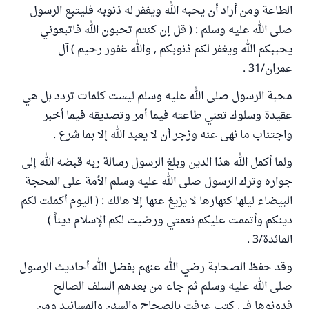
الطاعة ومن أراد أن يحبه الله ويغفر له ذنوبه فليتبع الرسول
صلى الله عليه وسلم : ( قل إن كنتم تحبون الله فاتبعوني
يحببكم الله ويغفر لكم ذنوبكم , والله غفور رحيم ) آل
عمران/31 .
محبة الرسول صلى الله عليه وسلم ليست كلمات تردد بل هي
عقيدة وسلوك تعني طاعته فيما أمر وتصديقه فيما أخبر
واجتناب ما نهى عنه وزجر أن لا يعبد الله إلا بما شرع .
ولما أكمل الله هذا الدين وبلغ الرسول رسالة ربه قبضه الله إلى
جواره وترك الرسول صلى الله عليه وسلم الأمة على المحجة
البيضاء ليلها كنهارها لا يزيغ عنها إلا هالك : ( اليوم أكملت لكم
دينكم وأتممت عليكم نعمتي ورضيت لكم الإسلام ديناً )
المائدة/3 .
وقد حفظ الصحابة رضي الله عنهم بفضل الله أحاديث الرسول
صلى الله عليه وسلم ثم جاء من بعدهم السلف الصالح
فدونوها في كتب عرفت بالصحاح والسنن والمسانيد ومن