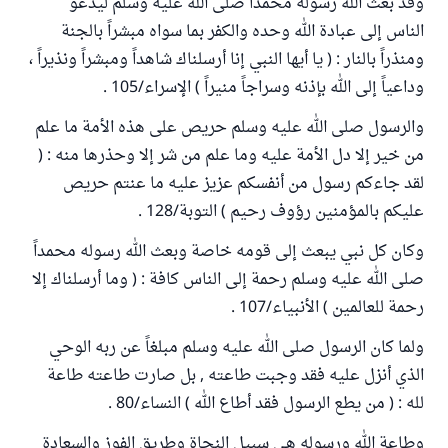
وقد بعث الله رسوله محمداً صلى الله عليه وسلم ليدعو
الناس إلى عبادة الله وحده والكفر بما سواه مبشراً بالجنة
ومنذراً بالنار : ( يا أيها النبي إنا أرسلناك شاهداً ومبشراً ونذيراً ،
وداعياً إلى الله بإذنه وسراجاً منيراً ) الإسراء/105 .
والرسول صلى الله عليه وسلم حريص على هذه الأمة ما علم
من خير إلا دل الأمة عليه وما علم من شر إلا وحذرها منه : (
لقد جاءكم رسول من أنفسكم عزيز عليه ما عنتم حريص
عليكم بالمؤمنين رؤوف رحيم ) التوبة/128 .
وكان كل نبي يبعث إلى قومه خاصة وبعث الله رسوله محمداً
صلى الله عليه وسلم رحمة إلى الناس كافة : ( وما أرسلناك إلا
رحمة للعالمين ) الأنبياء/107 .
ولما كان الرسول صلى الله عليه وسلم مبلغاً عن ربه الوحي
الذي أنزل عليه فقد وجبت طاعته , بل صارت طاعته طاعة
لله : ( من يطع الرسول فقد أطاع الله ) النساء/80 .
وطاعة الله ورسوله هي سبيل النجاة وطريق الفوز والسعادة