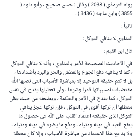
رواه الترمذي ( 2038 ) وقال : حسن صحيح ، وأبو داود (
3855 ) وابن ماجه ( 3436 ) .
ثانياً :
التداوي لا ينافي التوكل :
قال ابن القيم :
في الأحاديث الصحيحة الأمر بالتداوي ، وأنه لا ينافي التوكل
، كما لا ينافيه دفع الجوع والعطش والحر والبرد بأضدادها ،
بل لا تتم حقيقة التوحيد إلا بمباشرة الأسباب التي نصبها الله
مقتضيات لمسبباتها قدرا وشرعا ، وأن تعطيلها يقدح في نفس
التوكل ، كما يقدح في الأمر والحكمة ، ويضعفه من حيث يظن
معطلها أن تركها أقوى في التوكل ، فإن تركها عجز ينافي
التوكل الذي حقيقته اعتماد القلب على الله في حصول ما
ينفع العبد في دينه ودنياه ، ودفع ما يضره في دينه ودنياه ،
ولا بد مع هذا الاعتماد من مباشرة الأسباب ، وإلا كان معطلا