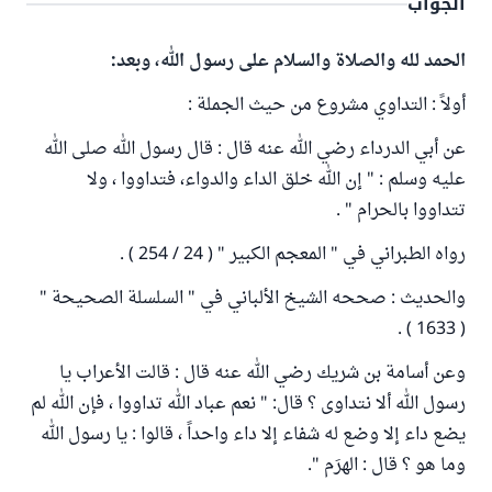
الجواب
الحمد لله والصلاة والسلام على رسول الله، وبعد:
أولاً : التداوي مشروع من حيث الجملة :
عن أبي الدرداء رضي الله عنه قال : قال رسول الله صلى الله
عليه وسلم : " إن الله خلق الداء والدواء، فتداووا ، ولا
تتداووا بالحرام " .
رواه الطبراني في " المعجم الكبير " ( 24 / 254 ) .
والحديث : صححه الشيخ الألباني في " السلسلة الصحيحة "
( 1633 ) .
وعن أسامة بن شريك رضي الله عنه قال : قالت الأعراب يا
رسول الله ألا نتداوى ؟ قال: " نعم عباد الله تداووا ، فإن الله لم
يضع داء إلا وضع له شفاء إلا داء واحداً ، قالوا : يا رسول الله
وما هو ؟ قال : الهرَم ".