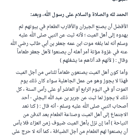
الحمد لله والصلاة والسلام على رسول الله، وبعد:
الأفضل أن يصنع الجيران والأقارب الطعام في بيوتهم ثم
يهدوه إلى أهل الميت ؛ لأنه ثبت عن النبي صلى الله عليه
وسلم أنه لما بلغه موت ابن عمه جعفر بن أبي طالب رضي الله
عنه في غزوة مؤتة أمر أهله أن يصنعوا لأهل جعفر طعاماً
وقال : ( لأنهم قد أتاهم ما يشغلهم )
وأما كون أهل الميت يصنعون طعاماً للناس من أجل الميت
فهذا لا يجوز وهو من عمل الجاهلية سواء كان ذلك يوم
الموت أو في اليوم الرابع أو العاشر أو على رأس السنة ، كل
ذلك لا يجوز لما ثبت عن جرير بن عبد الله البجلي - أحد
أصحاب النبي صلى الله عليه وسلم - أنه قال : ( كنا نعد
الاجتماع إلى أهل الميت وصناعة الطعام بعد الدفن من
النياحة ) أما إن نزل بأهل الميت ضيوف زمن العزاء فلا بأس
أن يصنعوا لهم الطعام من أجل الضيافة ، كما أنه لا حرج على