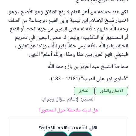
، وعند الأكثرين يقع الطلاق .
لكن عند جماعة من أهل العلم لا يقع الطلاق وهو الأصح ، وهو
اختيار شيخ الإسلام ابن تيمية وابن القيم ، وجماعة من السلف
رحمة الله عليهم ؛ لأنه له معنى اليمين من جهة الحث أو المنع
أو التصديق أو التكذيب ، وليس له معنى اليمين في تحريم
الحلف بغير الله ، لأنه ليس حلفاً بغير الله ، وإنما هو تعليق ،
فينبغي فهم الفرق بين هذا وهذا . والله أعلم" انتهى .
سماحة الشيخ عبد العزيز بن باز رحمه الله
"فتاوى نور على الدرب" (1/181 – 183) .
الأيمان والنذور
الطلاق
المصدر
:
الإسلام سؤال وجواب
هل لديك ملاحظة حول المحتوى؟
هل انتفعت بهذه الإجابة؟