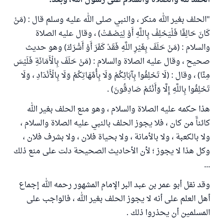
الحمد لله والصلاة والسلام على رسول الله، وبعد:
"الحلف بغير الله منكر ، والنبي صلى الله عليه وسلم قال : (مَنْ
كَانَ حَالِفًا فَلْيَحْلِفْ بِاللَّهِ أَوْ لِيَصْمُتْ) ، وقال عليه الصلاة
والسلام : (مَنْ حَلَفَ بِغَيْرِ اللَّهِ فَقَدْ كَفَرَ أَوْ أَشْرَكَ) وهو حديث
صحيح ، وقال عليه الصلاة والسلام : (مَنْ حَلَفَ بِالْأَمَانَةِ فَلَيْسَ
مِنَّا) ، وقال : (لَا تَحْلِفُوا بِآبَائِكُمْ وَلَا بِأُمَّهَاتِكُمْ وَلَا بِالْأَنْدَادِ ، وَلَا
تَحْلِفُوا بِاللَّهِ إِلَّا وَأَنْتُمْ صَادِقُونَ) .
هذا حكمه عليه الصلاة والسلام ، وهو منع الحلف بغير الله
كائناًَ من كان ، فلا يجوز الحلف بالنبي عليه الصلاة والسلام ،
ولا بالكعبة ، ولا بالأمانة ، ولا بحياة فلان ، ولا بشرف فلان ،
وكل هذا لا يجوز ؛ لأن الأحاديث الصحيحة دلت على منع ذلك
...
وقد نقل أبو عمر بن عبد البر الإمام المشهور رحمه الله إجماع
أهل العلم على أنه لا يجوز الحلف بغير الله ، فالواجب على
المسلمين أن يحذروا ذلك .