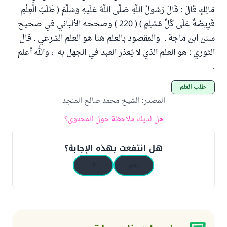
مَالِكٍ قَالَ : قَالَ رَسُولُ اللَّهِ صَلَّى اللَّهُ عَلَيْهِ وَسَلَّمَ ( طَلَبُ الْعِلْمِ
فَرِيضَةٌ عَلَى كُلِّ مُسْلِمٍ ) ( 220 ) وصححه الألباني في صحيح
سنن ابن ماجة . والمقصود بالعلم هنا هو العلم الشرعي . قال
الثوري : هو العلم الذي لا يُعذر العبد في الجهل به ، والله أعلم
.
طلب العلم
المصدر
:
الشيخ محمد صالح المنجد
هل لديك ملاحظة حول المحتوى؟
هل انتفعت بهذه الإجابة؟
نعم
لا