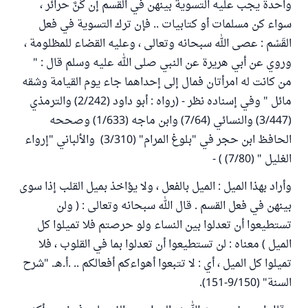
واحدة يجب عليه التسوية بينهن في القسم إن كُنَّ حرائر ،
سواء كن مسلمات أو كتابيات .. فإن ترك التسوية في فعل
القَسْم : عصى الله سبحانه وتعالى ، وعليه القضاء للمظلومة ،
وروي عن أبي هريرة عن النبي صلى الله عليه وسلم قال : "
من كانت له امرأتان فمال إلى إحداهما جاء يوم القيامة وشقه
مائل " وفي إسناده نظر - (رواه : أبو داود (2/242) والترمذي
(3/447) والنسائي (7/64) وابن ماجه (1/633) وصححه
الحافظ ابن حجر في "بلوغ المرام" (3/310) والألباني "إرواء
الغليل " (7/80) ) -
وأراد بهذا الميل : الميل بالفعل ، ولا يؤاخذ بميل القلب إذا سوى
بينهن في فعل القسم . قال الله سبحانه وتعالى : ( ولن
تستطيعوا أن تعدلوا بين النساء ولو حرصتم فلا تميلوا كل
الميل ) معناه : لن تستطيعوا أن تعدلوا بما في القلوب ، فلا
تميلوا كل الميل ، أي : لا تتبعوا أهواءكم أفعالكم .. .أ.هـ. "شرح
السنة" (9/150-151).