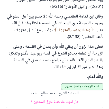
وبه استدل الشوكاني على الوجوب ، انظر "السيل الجرار"
(2/301) ، و"نيل الأوطار" (6/216).
وقال ابن قدامة المقدسي رحمه الله : لا نعلم بين أهل العلم في
وجوب التسوية بين الزوجات في القسم خلافا وقد قال الله
تعالى
وعاشروهن بالمعروف
، وليس مع الميل معروف
.أ.هـ. "المغني" (8/138).
فعلى هذا الزوج أن يتقي الله وأن يعدل في القسمة ، وعلى
الزوجة أن تعلمه بحكم الشرع في فعله وبوعيد الظُّلم وتذكرّه
بالله واليوم الآخر فلعله أن يراجع نفسه ويعدل في القسمة
وهذا خير من الفراق إن شاء الله .
والله أعلم.
تعدد الزوجات والعدل بينهن
المصدر
:
الشيخ محمد صالح المنجد
هل لديك ملاحظة حول المحتوى؟