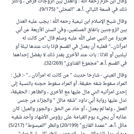
وقال ابن حزم رحمه الله : والعدل بين الزوجات فرض ، وأكثر
ذلك في قسمة الليالي .أ.هـ. "المحلى" (9/175).
وقال شيخ الإسلام ابن تيمية رحمه الله : يجب عليه العدل
بين الزوجتين باتفاق المسلمين، وفي السنن الأربعة عن أبي
هريرة عن النبي صلى الله عليه وسلم قال "من كانت له
امرأتان.." فعليه أن يعدل في القسم فإذا بات عندها ليلة أو
ليلتين أو ثلاثا : بات عند الأخرى بقدر ذلك لا يفضل إحداهما
في القسم .أ.هـ "مجموع الفتاوى" (32/269).
وقال العيني - شارحا حديث " من كانت له امرأتان .." -: قيل :
المراد سقوط شقه حقيقة. أو المراد سقوط حجته بالنسبة إلى
إحدى امرأتيه التي مال عليها مع الأخرى ، والظاهر : الحقيقة،
تدل عليها رواية أبي داود "شقه مائل " والجزاء من جنس
العمل ، ولما لم يعدل ، أو حاد عن الحق ، والجور والميل: كان
عذابه أن يجيء يوم القيامة على رؤوس الأشهاد وأحد شقيه
مائل .أ.هـ. "عمدة القارئ" (20/199) وانظر "المبسوط" (5/217)