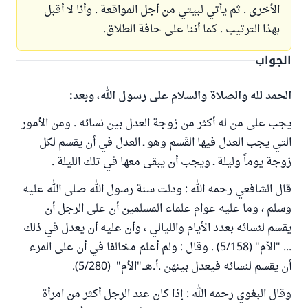
الأخرى . ثم يأتي لبيتي من أجل المواقعة . وأنا لا أقبل
بهذا الترتيب . كما أننا على حافة الطلاق.
الجواب
الحمد لله والصلاة والسلام على رسول الله، وبعد:
يجب على من له أكثر من زوجة العدل بين نسائه . ومن الأمور
التي يجب العدل فيها القَسم وهو ـ العدل في أن يقسم لكل
زوجة يوماً وليلة ـ ويجب أن يبقى معها في تلك الليلة .
قال الشافعي رحمه الله : ودلت سنة رسول الله صلى الله عليه
وسلم ، وما عليه عوام علماء المسلمين أن على الرجل أن
يقسم لنسائه بعدد الأيام والليالي ، وأن عليه أن يعدل في ذلك
... "الأم" (5/158) . وقال : ولم أعلم مخالفا في أن على المرء
أن يقسم لنسائه فيعدل بينهن .أ.هـ."الأم" (5/280).
وقال البغوي رحمه الله : إذا كان عند الرجل أكثر من امرأة