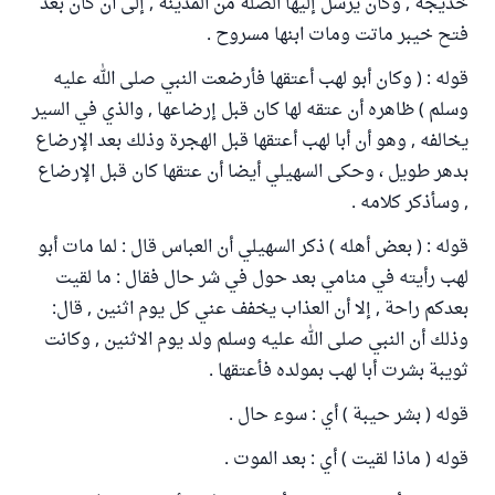
خديجة , وكان يرسل إليها الصلة من المدينة , إلى أن كان بعد
فتح خيبر ماتت ومات ابنها مسروح .
قوله : ( وكان أبو لهب أعتقها فأرضعت النبي صلى الله عليه
وسلم ) ظاهره أن عتقه لها كان قبل إرضاعها , والذي في السير
يخالفه , وهو أن أبا لهب أعتقها قبل الهجرة وذلك بعد الإرضاع
بدهر طويل ، وحكى السهيلي أيضا أن عتقها كان قبل الإرضاع
, وسأذكر كلامه .
قوله : ( بعض أهله ) ذكر السهيلي أن العباس قال : لما مات أبو
لهب رأيته في منامي بعد حول في شر حال فقال : ما لقيت
بعدكم راحة , إلا أن العذاب يخفف عني كل يوم اثنين , قال:
وذلك أن النبي صلى الله عليه وسلم ولد يوم الاثنين , وكانت
ثويبة بشرت أبا لهب بمولده فأعتقها .
قوله ( بشر حيبة ) أي : سوء حال .
قوله ( ماذا لقيت ) أي : بعد الموت .