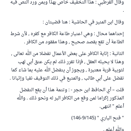
وقال القرطبي : هذا التخفيف خاص بهذا وبمن ورد النص فيه
.
وقال ابن المنير في الحاشية : هنا قضيتان :
إحداهما محال : وهي اعتبار طاعة الكافر مع كفره , لأن شرط
الطاعة أن تقع بقصد صحيح , وهذا مفقود من الكافر .
الثانية : إثابة الكافر على بعض الأعمال تفضلا من الله تعالى ,
وهذا لا يحيله العقل , فإذا تقرر ذلك لم يكن عتق أبي لهب
لثويبة قربة معتبرة , ويجوز أن يتفضل الله عليه بما شاء كما
تفضل على أبي طالب , والمتبع في ذلك التوقيف نفيا وإثباتا .
قلت – أي الحافظ ابن حجر - : وتتمة هذا أن يقع التفضل
المذكور إكراما لمن وقع من الكافر البر له ونحو ذلك . والله
أعلم " انتهى.
" فتح الباري " (9/145-146)
والله أعلم .