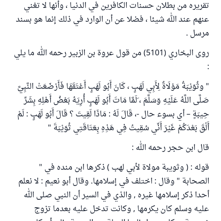
تقريره من بطلان حسنات الكافرين في الدنيا ، وأنها لا تغني
عنهم عند الله شيئا ، فضلا عن أن الوارد في ذلك إنما هو بسند
مرسل .
روى البخاري (5101) من قول عروة بن الزبير رحمه الله ما يلي
:
" وثُوَيْبَةُ مَوْلَاةٌ لِأَبِي لَهَبٍ ، كَانَ أَبُو لَهَبٍ أَعْتَقَهَا فَأَرْضَعَتْ النَّبِيَّ
صَلَّى اللَّهُ عَلَيْهِ وَسَلَّمَ ، َلَمَّا مَاتَ أَبُو لَهَبٍ أُرِيَهُ بَعْضُ أَهْلِهِ بِشَرِّ
حِيبَةٍ – أي بسوء حال -، قَالَ لَهُ : مَاذَا لَقِيتَ ؟ قَالَ أَبُو لَهَبٍ : لَمْ
أَلْقَ بَعْدَكُمْ غَيْرَ أَنِّي سُقِيتُ فِي هَذِهِ بِعَتَاقَتِي ثُوَيْبَةَ "
قال ابن حجر رحمه الله :
قوله : ( وثويبة مولاة لأبي لهب ) ذكرها ابن منده في "
الصحابة " وقال : اختلف في إسلامها. وقال أبو نعيم : لا نعلم
أحدا ذكر إسلامها غيره , والذي في السير أن النبي صلى الله
عليه وسلم كان يكرمها , وكانت تدخل عليه بعدما تزوج