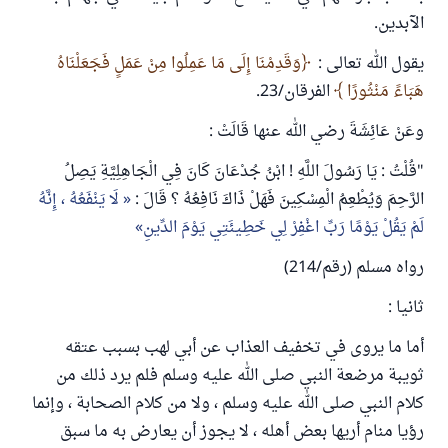
الآبدين.
يقول الله تعالى :
وَقَدِمْنَا إِلَى مَا عَمِلُوا مِنْ عَمَلٍ فَجَعَلْنَاهُ
هَبَاءً مَنْثُورًا
الفرقان/23.
وعَنْ عَائِشَةَ رضي الله عنها قَالَتْ :
"قُلْتُ : يَا رَسُولَ اللَّهِ ! ابْنُ جُدْعَانَ كَانَ فِي الْجَاهِلِيَّةِ يَصِلُ
الرَّحِمَ وَيُطْعِمُ الْمِسْكِينَ فَهَلْ ذَاكَ نَافِعُهُ ؟ قَالَ :
لَا يَنْفَعُهُ ، إِنَّهُ
لَمْ يَقُلْ يَوْمًا رَبِّ اغْفِرْ لِي خَطِيئَتِي يَوْمَ الدِّينِ
رواه مسلم (رقم/214)
ثانيا :
أما ما يروى في تخفيف العذاب عن أبي لهب بسبب عتقه
ثويبة مرضعة النبي صلى الله عليه وسلم فلم يرد ذلك من
كلام النبي صلى الله عليه وسلم ، ولا من كلام الصحابة ، وإنما
رؤيا منام أريها بعض أهله ، لا يجوز أن يعارض به ما سبق