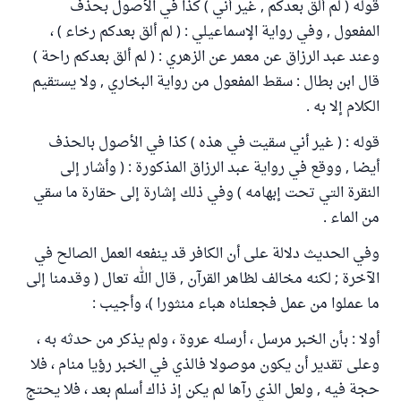
قوله ( لم ألق بعدكم , غير أني ) كذا في الأصول بحذف
المفعول , وفي رواية الإسماعيلي : ( لم ألق بعدكم رخاء ) ،
وعند عبد الرزاق عن معمر عن الزهري : ( لم ألق بعدكم راحة )
قال ابن بطال : سقط المفعول من رواية البخاري , ولا يستقيم
الكلام إلا به .
قوله : ( غير أني سقيت في هذه ) كذا في الأصول بالحذف
أيضا , ووقع في رواية عبد الرزاق المذكورة : ( وأشار إلى
النقرة التي تحت إبهامه ) وفي ذلك إشارة إلى حقارة ما سقي
من الماء .
وفي الحديث دلالة على أن الكافر قد ينفعه العمل الصالح في
الآخرة ; لكنه مخالف لظاهر القرآن , قال الله تعال ( وقدمنا إلى
ما عملوا من عمل فجعلناه هباء منثورا )، وأجيب :
أولا : بأن الخبر مرسل ، أرسله عروة ، ولم يذكر من حدثه به ،
وعلى تقدير أن يكون موصولا فالذي في الخبر رؤيا منام ، فلا
حجة فيه , ولعل الذي رآها لم يكن إذ ذاك أسلم بعد ، فلا يحتج