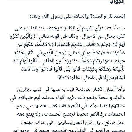
الجواب
الحمد لله والصلاة والسلام على رسول الله، وبعد:
دلت آيات القرآن الكريم أن الكافر لا يخفف عنه العذاب على
كفره بحال من الأحوال ، وذلك في قوله تعالى : ( وَالَّذِينَ كَفَرُوا
لَهُمْ نَارُ جَهَنَّمَ لا يُقْضَى عَلَيْهِمْ فَيَمُوتُوا وَلا يُخَفَّفُ عَنْهُمْ مِنْ
عَذَابِهَا ) فاطر/36، وقال تعالى: ( وَقَالَ الَّذِينَ فِي النَّارِ لِخَزَنَةِ
جَهَنَّمَ ادْعُوا رَبَّكُمْ يُخَفِّفْ عَنَّا يَوْماً مِنَ الْعَذَابِ . قَالُوا أَوَلَمْ تَكُ
تَأْتِيكُمْ رُسُلُكُمْ بِالْبَيِّنَاتِ قَالُوا بَلَى قَالُوا فَادْعُوا وَمَا دُعَاءُ
الْكَافِرِينَ إِلَّا فِي ضَلالٍ ) غافر/49-50.
وأما أعمال الكفار الصالحة فيثاب عليها في الدنيا ، بالرزق
والولد والنعمة ونحو ذلك ، فهم أقوام عجلت لهم طيباتهم في
حياتهم الدنيا ، وأما في الآخرة فلا يكتب له منها شيء من
الحسنات ، إذ الكفر محبط لجميع الحسنات ، ولا ينفع معه
عمل صالح . وإن كان الكفار يتفاوتون في عذاب جهنم ،
بحسب جرائمهم في الدنيا، مع خلودهم جيمعا في جهنم أبد