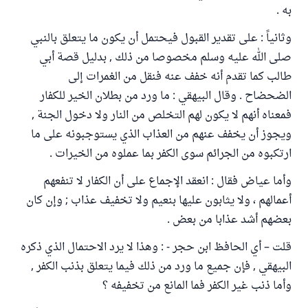
به .
وثانياً : على تقدير القبول فيحتمل أن يكون ما يتعلق بالنبي
صلى الله عليه وسلم مخصوصا من ذلك , بدليل قصة أبي
طالب كما تقدم أنه خفف عنه فنقل من الغمرات إلى
الضحضاح . وقال البيهقي : ما ورد من بطلان الخير للكفار
فمعناه أنهم لا يكون لهم التخلص من النار ولا دخول الجنة ,
ويجوز أن يخفف عنهم من العذاب الذي يستوجبونه على ما
ارتكبوه من الجرائم سوى الكفر بما عملوه من الخيرات .
وأما عياض فقال : انعقد الإجماع على أن الكفار لا تنفعهم
أعمالهم ، ولا يثابون عليها بنعيم ولا تخفيف عذاب ; وإن كان
بعضهم أشد عذابا من بعض .
قلت – أي الحافظ ابن حجر - : وهذا لا يرد الاحتمال الذي ذكره
البيهقي , فإن جميع ما ورد من ذلك فيما يتعلق بذنب الكفر ,
وأما ذنب غير الكفر فما المانع من تخفيفه ؟