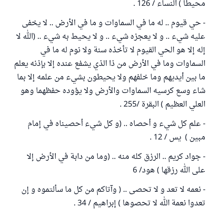
محيطاً ) النساء / 126 .
- حي قيوم .. له ما في السماوات و ما في الأرض .. لا يخفى
عليه شيء .. و لا يعجزه شيء .. و لا يحيط به شيء .. (الله لا
إله إلا هو الحي القيوم لا تأخذه سنة ولا نوم له ما في
السماوات وما في الأرض من ذا الذي يشفع عنده إلا بإذنه يعلم
ما بين أيديهم وما خلفهم ولا يحيطون بشيء من علمه إلا بما
شاء وسع كرسيه السماوات والأرض ولا يؤوده حفظهما وهو
العلي العظيم ) البقرة /255 .
- علم كل شيء و أحصاه .. (و كل شيء أحصيناه في إمام
مبين ) يس / 12 .
- جواد كريم .. الرزق كله منه .. (وما من دابة في الأرض إلا
على الله رزقها ) هود/ 6
- نعمه لا تعد و لا تحصى .. ( وآتاكم من كل ما سألتموه و إن
تعدوا نعمة الله لا تحصوها ) إبراهيم / 34 .