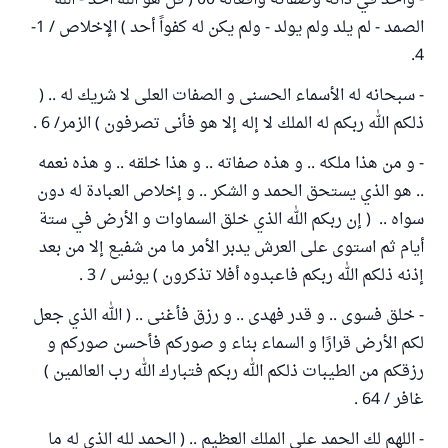
- واحد في ذاته وصفاته وأفعاله 00 ( قل هو الله أحد - الله
الصمد - لم يلد ولم يولد - ولم يكن له كفواً أحد ) الإخلاص / 1-
4.
- سبحانه له الأسماء الحسنى و الصفات العلى لا شريك له .. (
ذلكم الله ربكم له الملك لا إله إلا هو فأنى تصرفون ) الزمر/ 6 .
- و من هذا ملكه .. و هذه صفاته .. و هذا خلقه .. و هذه نعمه
.. هو الذي يستحق الحمد و الشكر .. و إخلاص العبادة له دون
سواه .. ( إن ربكم الله الذي خلق السماوات و الأرض في ستة
أيام ثم استوى على العرش يدبر الأمر ما من شفيع إلا من بعد
إذنه ذلكم الله ربكم فاعبدوه أفلا تذكرون ) يونس / 3 .
- خلق فسوى .. و قدر فهدى .. و رزق فأغنى .. ( الله الذي جعل
لكم الأرض قرارًا و السماء بناء و صوركم فأحسن صوركم و
رزقكم من الطيبات ذلكم الله ربكم فتبارك الله رب العالمين )
غافر / 64 .
- اللهم لك الحمد على الملك العظيم .. ( الحمد لله الذي له ما