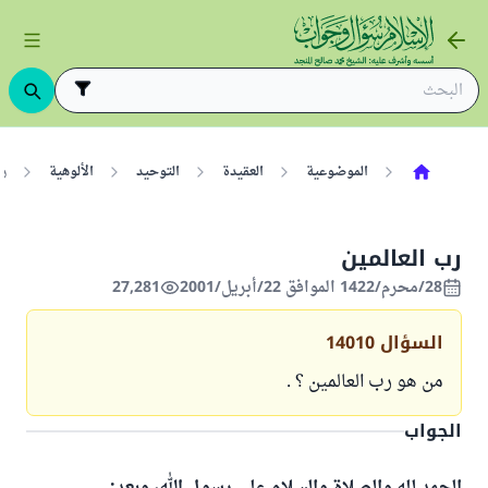
الموضوعية
العقيدة
التوحيد
الألوهية
رب
رب العالمين
28/محرم/1422 الموافق 22/أبريل/2001
27,281
السؤال
14010
من هو رب العالمين ؟ .
الجواب