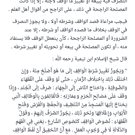
التصرف فيه ببيعه أو تغيير ما أوقف لأجله ، إلا إذا كانت
المصلحة الراجحة في ذلك ، على الراجح من أقوال أهل العلم .
فيجب مراعاة قصد الواقف وشرطه أولا ، ولا يجوز التصرف
في الوقف بخلاف ما قصده الواقف أو شرطه ، إلا عند
الضرورة أو المصلحة الراجحة ، كأن يتعطل الوقف فلا يستفاد
منه ، أو تكون المصلحة في بيعه أو تحويله أو تغيير شرطه .
قال شيخ الإسلام ابن تيمية رحمه الله :
" وَيَجُوزُ تَغْيِيرُ شَرْطِ الْوَاقِفِ إلَى مَا هُوَ أَصْلَحُ مِنْهُ ، وَإِنْ
اخْتَلَفَ ذَلِكَ بِاخْتِلَافِ الزَّمَانِ ، حَتَّى لَوْ وَقَفَ عَلَى الْفُقَهَاءِ
وَالصُّوفِيَّةِ ، وَاحْتَاجَ النَّاسُ إلَى الْجِهَادِ : صُرِفَ إلَى الْجُنْدِ ، وَإِذَا
وَقَفَ عَلَى مَصَالِحِ الْحَرَمِ وَعِمَارَتِهِ : فَالْقَائِمُونَ بِالْوَظَائِفِ الَّتِي
يَحْتَاجُ إلَيْهَا الْمَسْجِدُ مِنْ التَّنْظِيفِ وَالْحِفْظِ وَالْفَرْشِ وَفَتْحِ
الْأَبْوَابِ وَإِغْلَاقِهَا وَنَحْوِ ذَلِكَ ، يَجُوزُ الصَّرْفُ إلَيْهِمْ ، وَقَوْلُ
الْفُقَهَاءِ : نُصُوصُ الْوَاقِفِ كَنُصُوصِ الشَّارِعِ ، يَعْنِي فِي الْفَهْمِ
وَالدَّلَالَةِ لَا فِي وُجُوبِ الْعَمَلِ . مَعَ أَنَّ التَّحْقِيقَ أَنَّ لَفْظَ الْوَاقِفِ