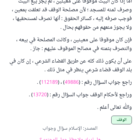
أما إذا كان البيت موقوفا على معينين ، لم يجز بيع البيت
وصرف ثمنه للمسجد ؛ لأن مصلحة الوقف قد تعلقت بمعين ،
فوجب صرفه إليه ، كسائر الحقوق : أنها تصرف لمستحقيها ،
ولا يجوز منعهم من حقوقهم بحال .
فإن كان موقوفا على معينين ، وكانت المصلحة في بيعه ،
والتصرف بثمنه في مصالح الموقوف عليهم : جاز .
على أن يكون ذلك كله عن طريق القضاء الشرعي ، إن كان في
بلد الوقف قضاء شرعي ينظر في مثل ذلك .
راجع جواب السؤال رقم : (
49886
) ، (
112189
) .
وراجع لأحكام الوقف جواب السؤال رقم : (
13720
) .
والله تعالى أعلم .
الوقف
المصدر
:
الإسلام سؤال وجواب
هل لديك ملاحظة حول المحتوى؟