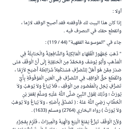
الحمد لله والصلاة والسلام على رسول الله، وبعد:
أولا :
إذا كان هذا البيت لك فأوقفته فقد أصبح الوقف لازما ،
وانقطع حقك في التصرف فيه .
جاء في "الموسوعة الفقهية" (44 / 119) :
" ذَهَبَ جُمْهُورُ الْفُقَهَاءِ الْمَالِكِيَّةُ وَالشَّافِعِيَّةُ وَالْحَنَابِلَةُ فِي
الْمَذْهَبِ وَأَبُو يُوسُفَ وَمُحَمَّدٌ مِنَ الْحَنَفِيَّةِ إِلَى أَنَّ الْوَقْفَ مَتَى
صَدَرَ مِمَّنْ هُوَ أَهْلٌ لِلتَّصَرُّفِ مُسْتَكْمِلاً شَرَائِطَهُ أَصْبَحَ لاَزِمًا ،
وَانْقَطَعَ حَقُّ الْوَاقِفِ فِي التَّصَرُّفِ فِي الْعَيْنِ الْمَوْقُوفَةِ بِأَيِّ
تَصَرُّفٍ يُخِل بِالْمَقْصُودِ مِنَ الْوَقْفِ ، فَلاَ يُبَاعُ وَلاَ يُوهَبُ وَلاَ
يُورَثُ ؛ وَذَلِكَ لِقَوْل النَّبِيِّ صَلَّى اللَّهُ عَلَيْهِ وَسَلَّمَ لِعُمَرَ بْنِ
الْخَطَّابِ رَضِيَ اللَّهُ عَنْهُ : ( تَصَدَّقْ بِأَصْلِهِ ، وَلاَ يُبَاعُ وَلاَ يُوهَبُ
وَلاَ يُورَثُ ) رواه البخاري (2764) ومسلم (1633) .
وَلأِنَّ الْوَقْفَ تَبَرُّعٌ يَمْنَعُ الْبَيْعَ وَالْهِبَةَ وَالْمِيرَاثَ ، فَلَزِمَ بِمُجَرَّدِ