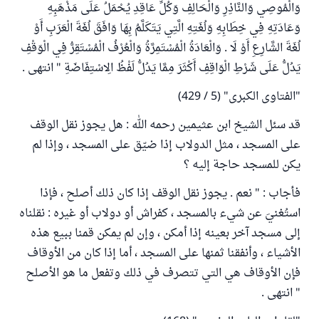
وَالْمُوصِي وَالنَّاذِرِ وَالْحَالِفِ وَكُلِّ عَاقِدِ يُحْمَلُ عَلَى مَذْهَبِهِ
وَعَادَتِهِ فِي خِطَابِهِ وَلُغَتِهِ الَّتِي يَتَكَلَّمُ بِهَا وَافَقَ لُغَةَ الْعَرَبِ أَوْ
لُغَةَ الشَّارِعِ أَوْ لَا . وَالْعَادَةُ الْمُسْتَمِرَّةُ وَالْعُرْفُ الْمُسْتَقِرُّ فِي الْوَقْفِ
يَدُلُّ عَلَى شَرْطِ الْوَاقِفِ أَكْثَرَ مِمَّا يَدُلُّ لَفْظُ الِاسْتِفَاضَةِ " انتهى .
"الفتاوى الكبرى" (5 / 429)
قد سئل الشيخ ابن عثيمين رحمه الله : هل يجوز نقل الوقف
على المسجد ، مثل الدولاب إذا ضيّق على المسجد ، وإذا لم
يكن للمسجد حاجة إليه ؟
فأجاب : " نعم . يجوز نقل الوقف إذا كان ذلك أصلح ، فإذا
استُغنيَ عن شيء بالمسجد ، كفراش أو دولاب أو غيره : نقلناه
إلى مسجد آخر بعينه إذا أمكن ، وإن لم يمكن قمنا ببيع هذه
الأشياء ، وأنفقنا ثمنها على المسجد ، أما إذا كان من الأوقاف
فإن الأوقاف هي التي تتصرف في ذلك وتفعل ما هو الأصلح
" انتهى .