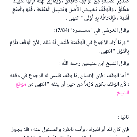
صُدُورِ الصِّيغَةِ مِنَ الْوَاقِفِ كَالْعِتْقِ ، وَيُفَارِقُ الْهِبَةَ فَإِنَّهَا تَمْلِيكٌ
مُطْلَقٌ ، وَالْوَقْفُ تَحْبِيسُ الأَْصْل وَتَسْبِيل الْمَنْفَعَةِ ، فَهُوَ بِالْعِتْقِ
أَشْبَهُ ، فَإِلْحَاقُهُ بِهِ أَوْلَى " انتهى .
وقال الخرشي في "مختصره" (7/84) :
" وَإِذَا أَرَادَ الرُّجُوعَ فِي الْوَقْفِيَّةِ فَلَيْسَ لَهُ ذَلِكَ ; لِأَنَّ الْوَقْفَ يَلْزَمُ
بِالْقَوْلِ " انتهى .
وقال الشيخ ابن عثيمين رحمه الله :
" أما الوقف : فإن الإنسان إذا وقف فليس له الرجوع في وقفه
؛ لأن الوقف يكون لازماً من حين أن يقفه " انتهى من
موقع
الشيخ
.
ثانيا :
فإن كان لك أو لغيرك ، وأنت ناظره والمسئول عنه ، فلا يجوز