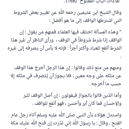
"لقاءات الباب المفتوح" (168) .
وقال الشيخ ابن عثيمين رحمه الله عن تغيير بعض الشروط
التي اشترطها الواقف إلى ما هو أفضل :
" وهذه المسألة اختلف فيها العلماء فمنهم من يقول : إن
الواقف إذا شرط شروطاً في الوقف ، ورأى الناظر أن غير هذا
الشرط أنفع للعباد وأكثر أجراً : فإنه لا بأس أن يصرفه إلى غيره
.
ومنهم من منع ذلك وقالوا : إن هذا الرجل أخرج هذا الوقف
عن ملكه على وجه معين ، فلا يجوز أن يُتَصرف في ملكه إلا
حسب ما أخرجه .
وأما الذين قالوا بالجواز فيقولون : إن أصل الوقف للبر
والإحسان فما كان أبر وأحسن ، فهو أنفع للواقف .
واستدل هؤلاء بأن النبي صلى الله عليه وسلم أتاه رجل عام
الفتح , وقال : يا رسول الله إني نذرت إن فتح الله عليك مكة