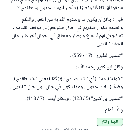
مُوَاقِعُوهَا ) فأخبر أنهم يرون ، وقال ( إِذَا رَأَتْهُمْ مِنْ مَكَانٍ بَعِيدٍ
سَمِعُوا لَهَا تَغَيُّظًا وَزَفِيرًا ) فأخبر أنهم يسمعون وينطقون ؟
قيل : جائز أن يكون ما وصفهم الله به من العَمى والبكم
والصمم يكون صفتهم في حال حشرهم إلى موقف القيامة ،
ثم يُجعل لهم أسماع وأبصار ومنطق في أحوال أُخَر غير حال
الحشر " انتهى .
"تفسير الطبري" (17 / 559) .
وقال ابن كثير رحمه الله :
" قوله: ( عُمْيًا ) أي : لا يبصرون ( وَبُكْمًا ) يعني : لا ينطقون (
وَصُمًّا ) : لا يسمعون . وهذا يكون في حال دون حال " انتهى .
"تفسير ابن كثير" (5 / 123) ، وينظر أيضا : (7 / 118) .
والله أعلم .
الجنة والنار
المصدر
:
الإسلام سؤال وجواب