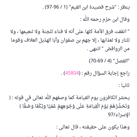
ينظر : "شرح قصيدة ابن القيم" (1 / 96-97) .
وقال ابن حزم رحمه الله :
" اتفقت فرق الأمة كلها على أنه لا فناء للجنة ولا لنعيمها ، ولا
للنار ولا لعذابها ، إلا جهم بن صفوان وأبا الهذيل العلاف وقوما
من الروافض " انتهى .
"الفصل" (4 / 69-70)
راجع إجابة السؤال رقم : (
45804
) .
ثانيا :
يحشر الكافرون يوم القيامة كما وصفهم الله تعالى في قوله : (
وَنَحْشُرُهُمْ يَوْمَ الْقِيَامَةِ عَلَى وُجُوهِهِمْ عُمْيًا وَبُكْمًا وَصُمًّا )
الإسراء/97
وهذا يكون على حقيقته ، قال تعالى :