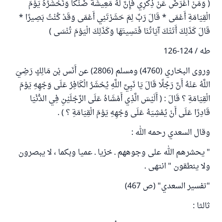
( وَمَنْ أَعْرَضَ عَنْ ذِكْرِي فَإِنَّ لَهُ مَعِيشَةً ضَنْكًا وَنَحْشُرُهُ يَوْمَ
الْقِيَامَةِ أَعْمَى * قَالَ رَبِّ لِمَ حَشَرْتَنِي أَعْمَى وَقَدْ كُنْتُ بَصِيرًا *
قَالَ كَذَلِكَ أَتَتْكَ آيَاتُنَا فَنَسِيتَهَا وَكَذَلِكَ الْيَوْمَ تُنْسَى )
طه / 124-126
وروى البخاري (4760) ومسلم (2806) عن أَنَس بْن مَالِكٍ رَضِيَ
اللَّهُ عَنْهُ أَنَّ رَجُلًا قَالَ يَا نَبِيَّ اللَّهِ يُحْشَرُ الْكَافِرُ عَلَى وَجْهِهِ يَوْمَ
الْقِيَامَةِ ؟ قَالَ : ( أَلَيْسَ الَّذِي أَمْشَاهُ عَلَى الرِّجْلَيْنِ فِي الدُّنْيَا
قَادِرًا عَلَى أَنْ يُمْشِيَهُ عَلَى وَجْهِهِ يَوْمَ الْقِيَامَةِ ؟ ) .
وقال السعدي رحمه الله :
" يحشرهم الله على وجوههم ـ خزيا ـ عميا وبكما ، لا يبصرون
ولا ينطقون " انتهى .
"تفسير السعدي" (ص 467)
ثالثا :