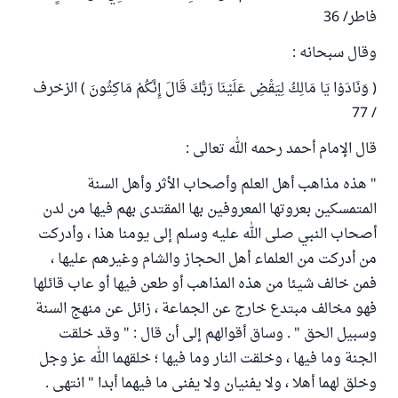
فاطر/ 36
وقال سبحانه :
( وَنَادَوْا يَا مَالِكُ لِيَقْضِ عَلَيْنَا رَبُّكَ قَالَ إِنَّكُمْ مَاكِثُونَ ) الزخرف
/ 77
قال الإمام أحمد رحمه الله تعالى :
" هذه مذاهب أهل العلم وأصحاب الأثر وأهل السنة
المتمسكين بعروتها المعروفين بها المقتدى بهم فيها من لدن
أصحاب النبي صلى الله عليه وسلم إلى يومنا هذا ، وأدركت
من أدركت من العلماء أهل الحجاز والشام وغيرهم عليها ،
فمن خالف شيئا من هذه المذاهب أو طعن فيها أو عاب قائلها
فهو مخالف مبتدع خارج عن الجماعة ، زائل عن منهج السنة
وسبيل الحق " . وساق أقوالهم إلى أن قال : " وقد خلقت
الجنة وما فيها ، وخلقت النار وما فيها ؛ خلقهما الله عز وجل
وخلق لهما أهلا ، ولا يفنيان ولا يفنى ما فيهما أبدا " انتهى .