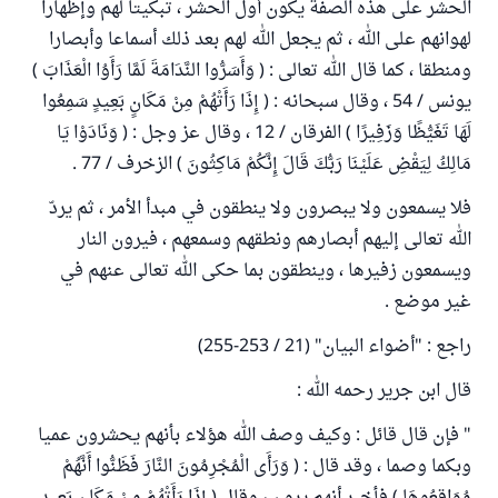
الحشر على هذه الصفة يكون أول الحشر ، تبكيتا لهم وإظهارا
لهوانهم على الله ، ثم يجعل الله لهم بعد ذلك أسماعا وأبصارا
ومنطقا ، كما قال الله تعالى : ( وَأَسَرُّوا النَّدَامَةَ لَمَّا رَأَوُا الْعَذَابَ )
يونس / 54 ، وقال سبحانه : ( إِذَا رَأَتْهُمْ مِنْ مَكَانٍ بَعِيدٍ سَمِعُوا
لَهَا تَغَيُّظًا وَزَفِيرًا ) الفرقان / 12 ، وقال عز وجل : ( وَنَادَوْا يَا
مَالِكُ لِيَقْضِ عَلَيْنَا رَبُّكَ قَالَ إِنَّكُمْ مَاكِثُونَ ) الزخرف / 77 .
فلا يسمعون ولا يبصرون ولا ينطقون في مبدأ الأمر ، ثم يردّ
الله تعالى إليهم أبصارهم ونطقهم وسمعهم ، فيرون النار
ويسمعون زفيرها ، وينطقون بما حكى الله تعالى عنهم في
غير موضع .
راجع : "أضواء البيان" (21 / 253-255)
قال ابن جرير رحمه الله :
" فإن قال قائل : وكيف وصف الله هؤلاء بأنهم يحشرون عميا
وبكما وصما ، وقد قال : ( وَرَأَى الْمُجْرِمُونَ النَّارَ فَظَنُّوا أَنَّهُمْ