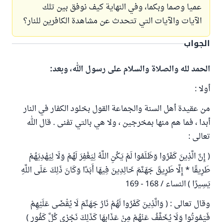
عميا وصما وبكما، وفي النهاية كيف نوفق بين تلك
الآيات والآيات التي تتحدث عن مشاهدة الكافرين للنار؟
الجواب
الحمد لله والصلاة والسلام على رسول الله، وبعد:
أولا :
من عقيدة أهل السنة والجماعة القول بخلود الكفار في النار
أبدا ، فما هم منها بمخرجين ، ولا هي بالتي تفنى . قال الله
تعالى :
( إِنَّ الَّذِينَ كَفَرُوا وَظَلَمُوا لَمْ يَكُنِ اللَّهُ لِيَغْفِرَ لَهُمْ وَلَا لِيَهْدِيَهُمْ
طَرِيقًا * إِلَّا طَرِيقَ جَهَنَّمَ خَالِدِينَ فِيهَا أَبَدًا وَكَانَ ذَلِكَ عَلَى اللَّهِ
يَسِيرًا ) النساء / 168 - 169
وقال تعالى : ( وَالَّذِينَ كَفَرُوا لَهُمْ نَارُ جَهَنَّمَ لَا يُقْضَى عَلَيْهِمْ
فَيَمُوتُوا وَلَا يُخَفَّفُ عَنْهُمْ مِنْ عَذَابِهَا كَذَلِكَ نَجْزِي كُلَّ كَفُورٍ )