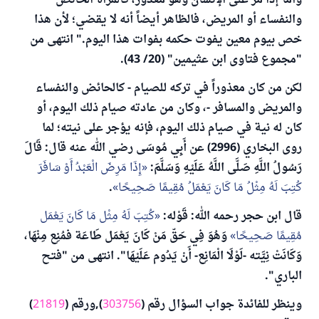
وأما إذا مر على الإنسان وهو معذور، كالمرأة الحائض
والنفساء أو المريض، فالظاهر أيضاً أنه لا يقضي؛ لأن هذا
خص بيوم معين يفوت حكمه بفوات هذا اليوم." انتهى من
"مجموع فتاوى ابن عثيمين" (20/ 43).
لكن من كان معذوراً في تركه للصيام - كالحائض والنفساء
والمريض والمسافر -، وكان من عادته صيام ذلك اليوم، أو
كان له نية في صيام ذلك اليوم، فإنه يؤجر على نيته؛ لما
روى البخاري (2996) عن أَبِي مُوسَى رضي الله عنه قال: قَالَ
رَسُولُ اللَّهِ صَلَّى اللَّهُ عَلَيْهِ وَسَلَّمَ:
إِذَا مَرِضَ الْعَبْدُ أَوْ سَافَرَ
كُتِبَ لَهُ مِثْلُ مَا كَانَ يَعْمَلُ مُقِيمًا صَحِيحًا
.
قال ابن حجر رحمه الله: قَوْله:
كُتِبَ لَهُ مِثْل مَا كَانَ يَعْمَل
مُقِيمًا صَحِيحًا
وَهُوَ فِي حَقّ مَنْ كَانَ يَعْمَل طَاعَة فمُنِع مِنْهَا،
وَكَانَتْ نِيَّته -لَوْلَا الْمَانِع- أَنْ يَدُوم عَلَيْهَا". انتهى من "فتح
الباري".
وينظر للفائدة جواب السؤال رقم (
303756
),ورقم (
21819
)