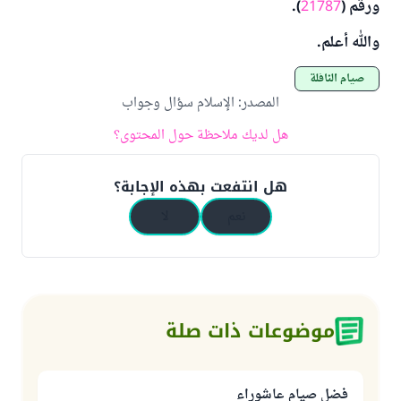
ورقم (
21787
).
والله أعلم.
صيام النافلة
المصدر
:
الإسلام سؤال وجواب
هل لديك ملاحظة حول المحتوى؟
هل انتفعت بهذه الإجابة؟
نعم
لا
موضوعات ذات صلة
فضل صيام عاشوراء