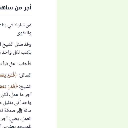
أجر من ساهم
من شارك في بناء 
والتقوى.
وقد سئل الشيخ ا
يكتب لكل واحد م
فأجاب: هل قرأت إ
السائل:
فَمَنْ يَعْمَ
الشيخ:
فَمَنْ يَعْمَلْ مِثْقَالَ ذ
أجر ما عمل، لكن ي
واحد أتى بقليل ما
مائة ريال صدقة له
العمل، يعني: أجر
للمسجد بعشرين ألفا