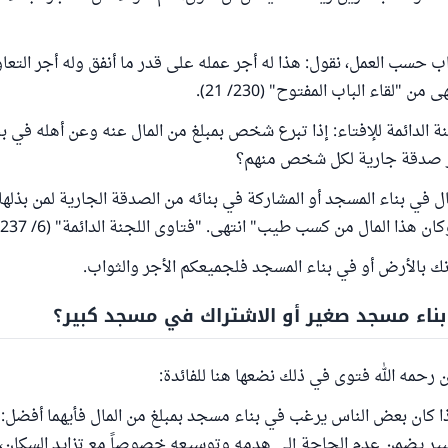
واب حسب العمل، نقول: هذا له أجر عمله على قدر ما أنفق وله أجر التعا
ن "لقاء الباب المفتوح" (230/ 21).
ة الدائمة للإفتاء: إذا تبرع شخص بمبلغ من المال عنه وعن أهله في 
ر صدقة جارية لكل شخص منهم؟
ال في بناء المسجد أو المشاركة في بنائه من الصدقة الجارية لمن بذلها 
ن هذا المال من كسب طيب" انتهى. "فتاوى اللجنة الدائمة" (6/ 237).
ك بالأرض أو في بناء المسجد فلجميعكم الأجر والثواب.
ناء مسجد صغير أو الاشتراك في مسجد كبير؟
 رحمه الله فتوى في ذلك نضعها هنا للفائدة:
ذا كان بعض الناس يرغب في بناء مسجد بمبلغ من المال فأيهما أفضل: 
ير يضمن عدم الحاجة إلى هدمه وتوسيعه خصوصاً مع تزايد السكان، 