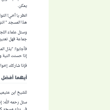
يمكن.
انظر يا أخي! الث
هذا المسجد " انتهى م
وسئل علماء اللجن
جماعة فهل تعتب
فأجابوا: "بذل الم
إذا حسنت النية وكا
فإذا شاركك إخوان
أيهما أفضل ب
للشيخ ابن عثيمين
سئل رحمه الله: إ
في بناء مسجد كب