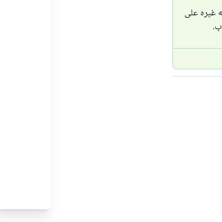
ه غيره على
ب.