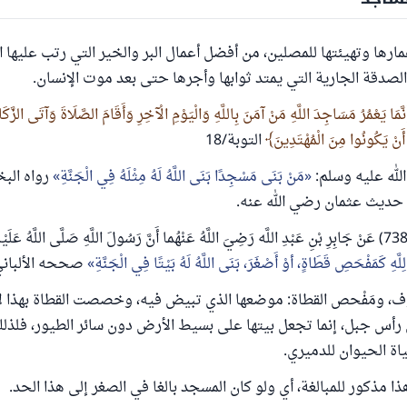
ارها وتهيئتها للمصلين، من أفضل أعمال البر والخير التي رتب عليها الل
صدقة الجارية التي يمتد ثوابها وأجرها حتى بعد موت الإنسان.
نَّمَا يَعْمُرُ مَسَاجِدَ اللَّهِ مَنْ آمَنَ بِاللَّهِ وَالْيَوْمِ الْآخِرِ وَأَقَامَ الصَّلَاةَ وَآتَى الزَّكَ
أَنْ يَكُونُوا مِنَ الْمُهْتَدِينَ
التوبة/18
لله عليه وسلم:
مَنْ بَنَى مَسْجِدًا بَنَى اللَّهُ لَهُ مِثْلَهُ فِي الْجَنَّةِ
َّهِ كَمَفْحَصِ قَطَاةٍ، أوْ أَصْغَرَ، بَنَى اللَّهُ لَهُ بَيْتًا فِي الْجَنَّةِ
صححه الألباني
ف، ومَفْحص القطاة: موضعها الذي تبيض فيه، وخصصت القطاة بهذا لأ
رأس جبل، إنما تجعل بيتها على بسيط الأرض دون سائر الطيور، فلذل
اة الحيوان للدميري.
ذا مذكور للمبالغة، أي ولو كان المسجد بالغا في الصغر إلى هذا الحد.