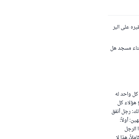
ره على البر
بناء مسجد هل
لزلزلة:7-8] كل واحد له
ع هؤلاء كل
ذلك: رجل أنفق
ن: أولاً:
 الرجل
لاً، هذا لا