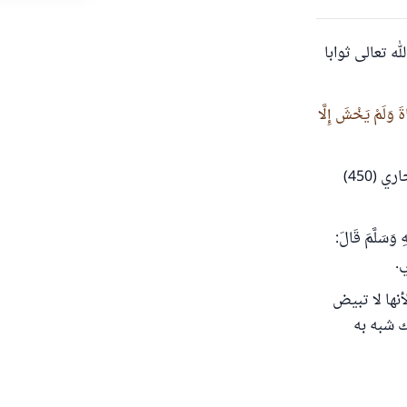
ه تعالى ثوابا
اةَ وَلَمْ يَخْشَ إِلَّا
رواه البخاري (450)
.
نها لا تبيض
ك شبه به