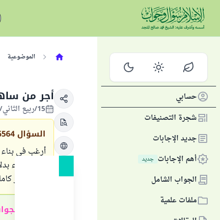
الموضوعية
أجر من ساه
حسابي
15/ربيع الثاني/1431 الموافق 31/مارس/2010
شجرة التصنيفات
السؤال
6564
جديد الإجابات
أرغب في بناء م
أهم الإجابات
جديد
عليه سواء بدلا
على الأجر كاملا
الجواب الشامل
ملفات علمية
ملخص الجوا