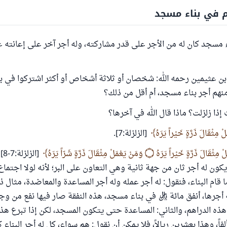
 في بناء مسجد
مسجد كان له من الأجر على قدر مشاركته، وله أجر آخر على إعانته غي
بن عثيمين رحمه الله: شخصان أو ثلاثة أشخاص أو أكثر اشتركوا في 
نهم أجر بناء مسجد، أم أقل من ذلك؟
ذا زلزلت؟ ماذا قال الله في آخرها؟
لْ مِثْقَالَ ذَرَّةٍ خَيْراً يَرَهُ
[الزلزلة:7].
َرَّةٍ خَيْراً يَرَهُ ۝ وَمَنْ يَعْمَلْ مِثْقَالَ ذَرَّةٍ شَرّاً يَرَهُ
[ا
كون له أجر ثان من جهة ثانية وهي التعاون على البر؛ لأنه لولا اجتما
 قام البناء، فنقول: له أجر عمله وله أجر المساعدة والمعاضدة، مثال 
 أجرها، أنفق مائة ريال في بناء مسجد، هذه النفقة صار فيها نفع من وجهي
 هذه الدراهم، والثاني: المساعدة حتى يتكون المسجد، لكن إذا تبرع هذا
ً، وهذا بعشرين ريالاً، فلا يمكن أن نقول: هم سواء، كل له أجر البناء كام