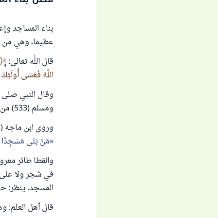
بناء المساجد وإعم
عظيما، وهي من ال
قال الله تعالى: إِ
اللَّهَ فَعَسَى أُولَئِكَ 
وقال النبي صلى ا
ومسلم (533) من حديث عثمان رضي الله عنه.
وروى ابن ماجه (738) عَنْ جَابِرِ بْنِ عَبْدِ اللَّه رَضِيَ اللَّهُ عَنْهُما أَنَّ رَسُولَ اللَّهِ صَلَّى اللَّهُ عَلَيْهِ وَسَلَّمَ قَالَ:
مَنْ بَنَى مَسْجِدًا لِل
والقطا طائر معرو
في شجر ولا على 
المسجد. ينظر: حي
قال أهل العلم: وه