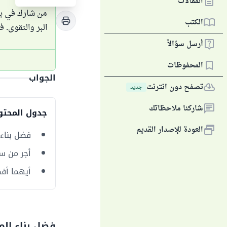
المقالات
من شارك في بن
الكتب
البر والتقوى. 
أرسل سؤالاً
المحفوظات
الجواب
تصفح دون انترنت
جديد
شاركنا ملاحظاتك
جدول المحتو
العودة للإصدار القديم
فضل بناء
أجر من س
أيهما أف
فضل بناء ال