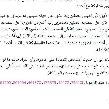
دون مشاركة مع أحد؟
لأول؛ لأن المبنى الصغير ربما يكون من حوله قليلين ثم يزيدون وحينئ
ذا كان أهل المسجد الصغير مضطرين إليه أكثر من ضرورة أهل المسجد ا
ن مع التساوي: المشاركة في المسجد الكبير أحسن؛ لأنه أضمن، فصار ف
هل المسجد الصغير مضطرين إلى هدمه وبنائه [أي الآن] فهو أفضل من ا
 أو كانت الضرورة واحدة في هذا وهذا فالمشاركة في الكبير أفضل " 
ء إلى أن حديث (مفحص القطاة) على ظاهره، وأن المراد بذلك ما لو 
يث كان نصيب كل واحد منهم مفحص قطاة، بنى الله له بيتاً في الجن
: "فتح الباري" شرح حديث رقم (450).
دة هذه الأجوبة: (
75410
،
10172
،
175375
،
461870
،
201054
،
61200