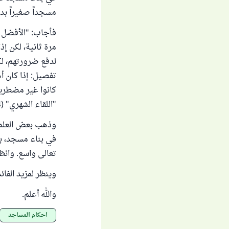
مسجداً صغيراً ب
فأجاب: "الأفضل ا
مرة ثانية، لكن إ
لدفع ضرورتهم، لك
تفصيل: إذا كان أ
كانوا غير مضطرين
"اللقاء الشهري" (24/ 18).
وذهب بعض العلما
في بناء مسجد، بح
تعالى واسع. وانظر
وينظر لمزيد الفائ
والله أعلم.
أحكام المساجد