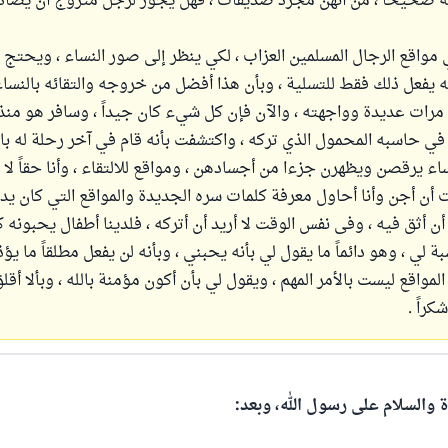
وله صحيحاً ، من أنهن مجرد صديقات ، فهل يجوز لرجل متزوج أن يصاد
اقع الرجال المسلمين العزاب ، لكي ينظر إلى صور النساء ، ويحتج ب
نه يفعل ذلك فقط للتسلية ، وبأن هذا أفضل من خروجه والتقائه بالنساء
ات عديدة وواجهته ، والآن فإن كل شيء كان جيداً ، وسافر هو منذ أي
ي حاسبه المحمول الذي تركه ، واكتشفت بأنه قام في آخر رحلة له ب
اء يرقصن ويظهرن جزءا من أجسادهن ، ومواقع للالتقاء ، وأنا حقاً لا 
 أن أجن وأنا أحاول معرفة كلمات سره الجديدة والمواقع التي كان يدخ
أن أثق فيه ، وفى نفس الوقت لا أريد أن أتركه ، فلدينا أطفال يحبونه كثي
ة لي ، وهو دائماً ما يقول لي بأنه يحبني ، وبأنه لن يفعل مطلقاً ما يؤذ
لمواقع ليست بالأمر المهم ، ويقول لي بأن أكون مؤمنة بالله ، وبألا أقل
كراً .
ة والسلام على رسول الله، وبعد: