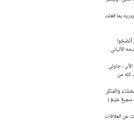
 يدريه بما فعلت
ى أَنْضَجُوا
الآن ، حاولي
ك كله من
َحْشَاءِ وَالْمُنْكَرِ
ّهُ سَمِيعٌ عَلِيمٌ )
ث عن العلاقات