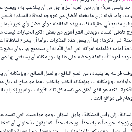
 جد وليس هزلاً ، وأن دين المرء أعز وأجل من أن يتلاعب به ، ويفتح عل
ات ، وأما قوله : إن ما يفعله أفضل من خروجه لملاقاة النساء ؛ فنحن 
وغير مقتنع في حقيقة نفسه بهذه المغالطة ؛ وأي فضل وأي خير فيما يف
 خرج فلاقى النساء ، وبعض الشر أهون من بعض ؛ لكن الخيارات ليست
طئة التي ذكرها : إما أن يفعل هذه المنكرات ، وأما أن يخرج لملاقاة الن
ة أمامه ؛ فأمامه امرأته التي أحل الله له أن يستمتع بها ، وأن يضع شه
، وقد أمره الله بالعفة وحضه على طلبها ، وبإمكانه أن يستغني بها عن 
وقت فراغه بما يفيده ، من العلم النافع ، والعمل الصالح ، وبإمكانه أ
ولاده ، وبإمكانه .. ، وبإمكانه الكثير والكثير ، مما هو مباح له ، بل م
لآخرة ، لكنه هو الذي أغلق عن نفسه كل تلك الأبواب ، ولم ير إلا باب ال
وهام في مواقع النت .
 السائلة ـ إلى رأس المشكلة ، وأول السؤال ، وهو هواجسك التي تفسد 
ان زوجك حريصاً عليك حقاً ، ويحبك حقاً ، كما يقول ، فحاولي أن تت
 أن تصِلي معه ، كما طلبنا منك ، إلى حد معقول من العشرة والتعاون 