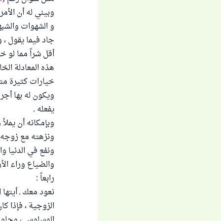
وبيني له أن الأمر
و الشهوات والشبه
جاد فيما يقول ، 
أقل شراً مما لو
هذه المعادلة الخا
خيارات كثيرة متاح
ويكون له بها أجر 
يفعله .
وبإمكانه أن يملأ 
ونزهته مع زوجه وأ
ونفع في الدنيا وا
والضياع وراء الأ
رابعاً :
نعود معك ـ أيتها
الزوجية ، فإذا ك
الوساوس ، وحاولي