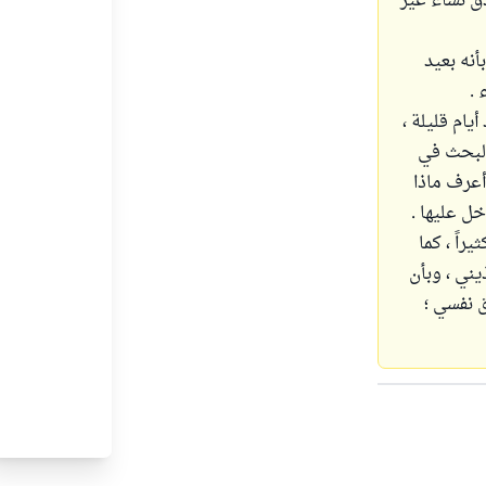
ق نساء غير
أنه بعيد
 .
ام قليلة ،
البحث في
أعرف ماذا
ل عليها .
راً ، كما
يني ، وبأن
ق نفسي ؛