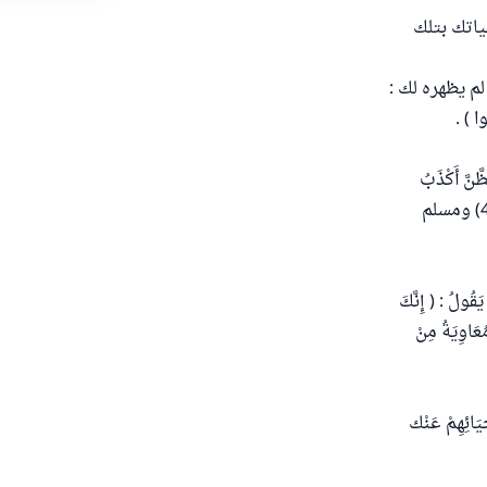
ياتك بتلك
م يظهره لك :
وا ) .
ّنَّ أَكْذَبُ
الْحَدِيثِ ، وَلَا تَجَسَّسُوا ، وَلَا تَحَسَّسُوا ، وَلَا تَبَاغَضُوا وَكُونُوا إِخْوَانًا ) . رواه البخاري (4747) ومسلم
ُولُ : ( إِنَّكَ
ُعَاوِيَةُ مِنْ
َيَائِهِمْ عَنْك