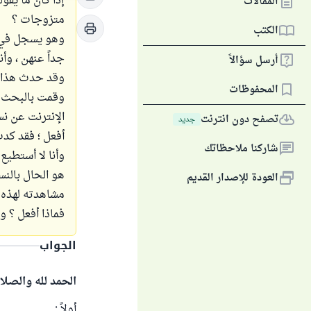
إذا كان ما يق
المقالات
متزوجات ؟
الكتب
وهو يسجل في مو
جداً عنهن ، وأ
أرسل سؤالاً
وقد حدث هذا مر
المحفوظات
وقمت بالبحث ف
الإنترنت عن نس
تصفح دون انترنت
جديد
أفعل ؛ فقد كدت
شاركنا ملاحظاتك
وأنا لا أستطيع 
هو الحال بالنسب
العودة للإصدار القديم
مشاهدته لهذه ا
فماذا أفعل ؟ وش
الجواب
الحمد لله والصلا
أولاً :