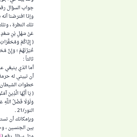
جواب السؤال رقم
وإذا افترضنا أنه ب
تلك النظرة ، وتلك 
عَنْ سَهْلِ بْنِ سَعْدٍ 
( إِيَّاكُمْ وَمُحَقَّرَا
خُبْزَتَهُمْ ؛ وَإِنَّ مُحَقَّ
ثالثاً :
أما الذي ينبغي ع
أن تبيني له حرمة
خطوات الشيطان ، 
( يَا أَيُّهَا الَّذِينَ آم
وَلَوْلَا فَضْلُ اللَّهِ عَ
النور/21 .
وبإمكانك أن تستع
بين الجنسين ، وح
مثل سؤال رقم (
5