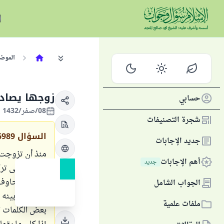
الموض
زوجها يصادق
حسابي
08/صفر/1432 الموافق 12/يناير/2011
شجرة التصنيفات
السؤال
6989
جديد الإجابات
منذ أن تزوجت 
أهم الإجابات
جديد
مجبرة على تركه
وهذه المخاوف 
الجواب الشامل
مراسلات بينه و
ملفات علمية
بعض الكلمات الغ