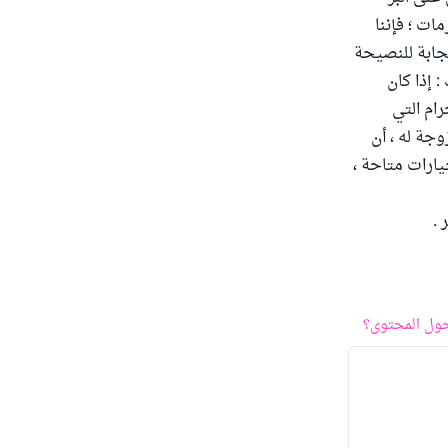
ات ؛ فإننا
تجابة للنصيحة
 إذا كان
رام التي
وجة له ، أن
يارات متاحة ،
 .
ول المحتوى؟