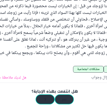
لنا لزوجك من قبل : إن الخيارات ليست محصورة فيما ذكرته من المحرم
 الخيارات ليست كلها بهذا السواد الذي ترينه ؛ فإذا رأيت من زوجك اس
ي الإصلاح ، فحاولي أن تتخلصي من قلقك ووساوسك ، واسألي نفسك :
امرأة أخرى ، فلماذا لا يكون أمامه خيار الحلال ، بدلاً من خيارات الح
فلماذا لا يكون بالإمكان أن تتقبلي وضعاً شرعياً يسمح لامرأة أخرى ، ز
جية ، من غير أن يتركك هو ، أو تتركيه أنت ، لماذا نغلق على أنفسنا خ
ربما يكون فيها حل لكثير من مشكلاتنا ، وراحة للجميع .
ي زوجك للتي هي أقوم ، وأن يصلح ذات بينكما ، ويجمع بينكما في خير
مشكلات اجتماعية
ؤال وجواب
هل لديك ملاحظة ح
هل انتفعت بهذه الإجابة؟
نعم
لا