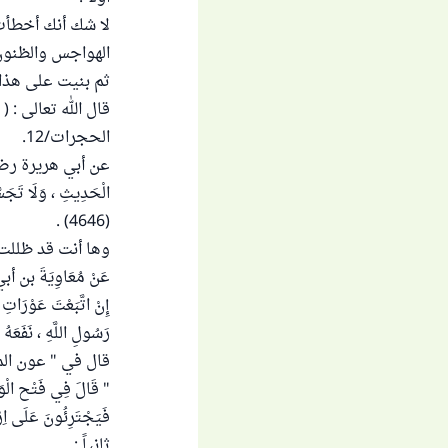
لا شك أنك أخطأت
الهواجس والظنون 
ثم بنيت على هذا
قال الله تعالى : ( يا أَي
الحجرات/12.
عن أبي هريرة رضي الله عن
(4646) .
وها أنت قد ظلل
عَنْ مُعَاوِيَةَ بن أبي
إِنْ اتَّبَعْتَ عَوْرَاتِ ا
رَسُولِ اللَّهِ ، نَفَعَهُ اللَّه
قال في " عون المع
" قَالَ فِي فَتْح الْوَدُ
فَيَجْتَرِئُونَ عَلَى اِ
ثانياً :