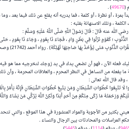
 (
49670
) .
دأ بمرة ، أو نظرة ، أو كلمة ، فما يدريه أنه يقلع عن ذلك فيما بعد ، وما
الكلمة ، وتلك الاستهانة بقلبه :
رضي الله عنه قَالَ : قَالَ رَسُولُ اللَّهِ صَلَّى اللَّهُ عَلَيْهِ وَسَلَّمَ :
تِ الذُّنُوبِ ؛ كَقَوْمٍ نَزَلُوا فِي بَطْنِ وَادٍ ، فَجَاءَ ذَا بِعُودٍ ، وَجَاءَ ذَا بِعُودٍ ، حَتَّ
رَاتِ الذُّنُوبِ مَتَى يُؤْخَذْ بِهَا صَاحِبُهَا تُهْلِكْهُ) . رواه أحمد (21742) وصححه الألباني .
ليك فعله الآن ، فهو أن تضعي يدك في يد زوجك لتخرجيه مما هو فيه 
 ما يفعله من التساهل في النظر المحرم ، والعلاقات المحرمة ، وأن ذل
وقد قال الله تعالى :
َنُوا لَا تَتَّبِعُوا خُطُوَاتِ الشَّيْطَانِ وَمَنْ يَتَّبِعْ خُطُوَاتِ الشَّيْطَانِ فَإِنَّهُ يَأْمُرُ بِالْف
لَيْكُمْ وَرَحْمَتُهُ مَا زَكَى مِنْكُمْ مِنْ أَحَدٍ أَبَدًا وَلَكِنَّ اللَّهَ يُزَكِّي مَنْ يَشَاءُ وَاللَ
يني بكثير من الأجوبة والمواد المنشورة في هذا الموقع ، والتي تتحد
كم المراسلات والمحادثات بين الرجال والنساء .
946
) ، ورقم (
1114
) ، ورقم (
5445
) .