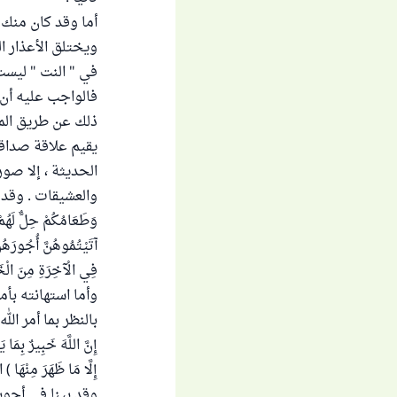
أما وقد كان منك 
ويختلق الأعذار ال
في " النت " ليست
فالواجب عليه أن ي
ذلك عن طريق المر
يقيم علاقة صداقة
الحديثة ، إلا صور
والعشيقات . وقد قال الله
وَطَعَامُكُمْ حِلٌّ لَهُم
آتَيْتُمُوهُنَّ أُجُورَهُ
فِي الْآخِرَةِ مِنَ الْخ
وأما استهانته بأم
بالنظر بما أمر الله به 
إِنَّ اللَّهَ خَبِيرٌ بِمَ
إِلَّا مَا ظَهَرَ مِنْهَا ) النو
وقد بينا في أجوب