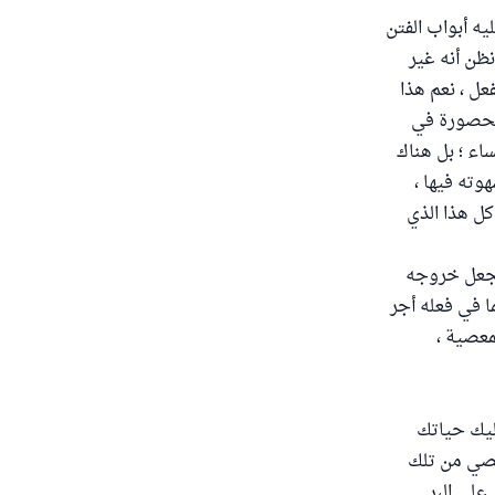
يه أبواب الفتن
نظن أنه غير
عل ، نعم هذا
 محصورة في
ساء ؛ بل هناك
وته فيها ،
كل هذا الذي
ن يجعل خروجه
ما في فعله أجر
معصية ،
عليك حياتك
خلصي من تلك
على البر