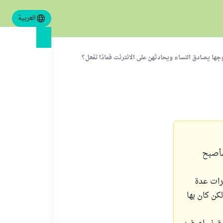
العربية
جها يصادق النساء ويحادثهن على الانترنت فماذا تفعل؟
سأصبح
رات عدة
كن كان بها