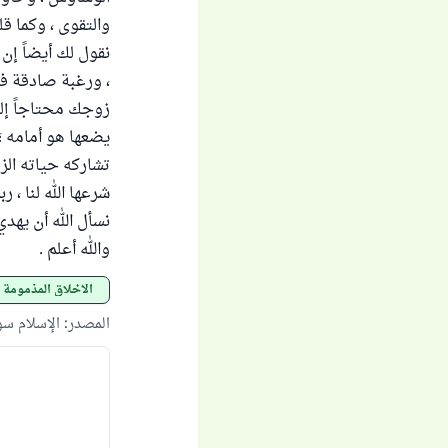
والتقوى ، وكما ق
نقول لك أيضاً إن
، ورغبة صادقة ف
زوجك محتاجاً إلى 
يضعها هو أمامه ؛ 
تشاركه حياته الزو
شرعها الله لنا ، 
نسأل الله أن يهد
والله أعلم .
الأخلاق المذمومة
المصدر
:
الإسلام س