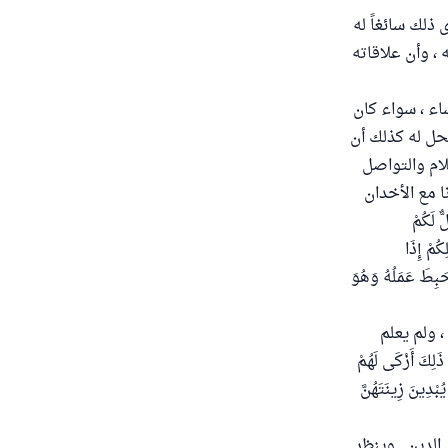
ذلك سائغاً له
 ، وأن علاقاته
اء ، سواء كان
حل له كذلك أن
لام والتواصل
ا مع الأخدان
 لَكُمْ
ُمْ إِذَا
َبِطَ عَمَلُهُ وَهُوَ
، ولم يعلم
ِكَ أَزْكَى لَهُمْ
بْدِينَ زِينَتَهُنَّ
الدين . وينظر