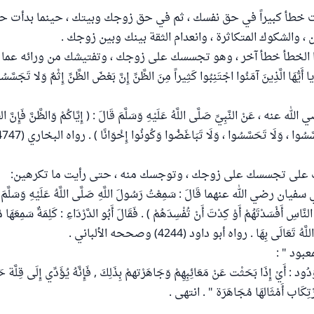
 خطأ كبيراً في حق نفسك ، ثم في حق زوجك وبيتك ، حينما بدأت ح
، والشكوك المتكاثرة ، وانعدام الثقة بينك وبين زوجك .
 الخطأ خطأ آخر ، وهو تجسسك على زوجك ، وتفتيشك من ورائه عما ل
ُّهَا الَّذِينَ آمَنُوا اجْتَنِبُوا كَثِيراً مِنَ الظَّنِّ إِنَّ بَعْضَ الظَّنِّ إِثْمٌ وَلا تَجَسَّسُ
ه ، عَنْ النَّبِيِّ صَلَّى اللَّهُ عَلَيْهِ وَسَلَّمَ قَالَ : ( إِيَّاكُمْ وَالظَّنَّ فَإِنَّ الظَ
ت على تجسسك على زوجك ، وتوجسك منه ، حتى رأيت ما تكرهين:
 سفيان رضي الله عنهما قَالَ : سَمِعْتُ رَسُولَ اللَّهِ صَلَّى اللَّهُ عَلَيْهِ وَسَلَّمَ يَق
لنَّاسِ أَفْسَدْتَهُمْ أَوْ كِدْتَ أَنْ تُفْسِدَهُمْ ) . فَقَالَ أَبُو الدَّرْدَاءِ : كَلِمَةٌ سَمِعَهَا م
ُ تَعَالَى بِهَا . رواه أبو داود (4244) وصححه الألباني .
بود " :
ود : أَيْ إِذَا بَحَثْت عَنْ مَعَائِبِهِمْ وَجَاهَرْتهمْ بِذَلِكَ , فَإِنَّهُ يُؤَدِّي إِلَى قِلَّة ح
رْتِكَاب أَمْثَالهَا مُجَاهَرَة " . انتهى .