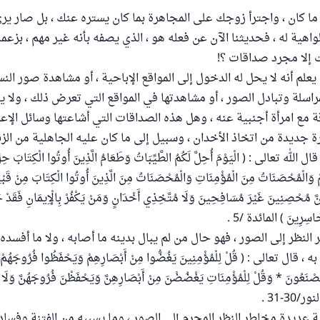
ما كان ، واجترأ زوجك على المجاهرة بما كان يستره عنك ، بل صار يرى 
واهية له ، فحديثنا الآن عن فعله هو ، الذي يصفه بأنه غير مهم ، بزعمه
 إلا مجرد صداقات ؟!
علم أنه لا يحل له الدخول إلى المواقع الإباحية ، أو مشاهدة صور النس
اسلة وتبادل الصور ، أو مشاهدتها في المواقع التي تعرض ذلك ، ولا ي
 مع امرأة أجنبية عنه ، وهل هذه الصداقات التي أشاعتها وسائل الإع
ة جديدة من اتخاذ الأخدان ، وسبيل إلى ما كان عليه الجاهلية من الزن
 تعالى : ( الْيَوْمَ أُحِلَّ لَكُمُ الطَّيِّبَاتُ وَطَعَامُ الَّذِينَ أُوتُوا الْكِتَابَ حِلٌّ
ْ وَالْمُحْصَنَاتُ مِنَ الْمُؤْمِنَاتِ وَالْمُحْصَنَاتُ مِنَ الَّذِينَ أُوتُوا الْكِتَابَ مِنْ قَبْلِك
نَّ مُحْصِنِينَ غَيْرَ مُسَافِحِينَ وَلَا مُتَّخِذِي أَخْدَانٍ وَمَنْ يَكْفُرْ بِالْإِيمَانِ فَقَدْ ح
َاسِرِينَ ) المائدة /5 .
ر النظر إلى الصور ، فهو حال من لم يبال بدينه ما أصابه ، ولا ما أفسده 
، قال تعالى : ( قُلْ لِلْمُؤْمِنِينَ يَغُضُّوا مِنْ أَبْصَارِهِمْ وَيَحْفَظُوا فُرُوجَهُمْ ذَل
ا يَصْنَعُونَ * وَقُلْ لِلْمُؤْمِنَاتِ يَغْضُضْنَ مِنْ أَبْصَارِهِنَّ وَيَحْفَظْنَ فُرُوجَهُنَّ وَلَا يُ
ر/30-31 .
ة عديدة مخاطر النظر المحرم إلى الصور ، وما يسببه من الفتنة وفساد 