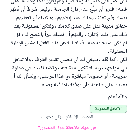
فإن أصرَّ على منكراته ومعاصيه ولم يُظهر ندماً ولا أسفاً على
فعله : فنرى أن تبلِّغ عنه إدارة الجامعة ، وليس شرطاً أن تُظهر
نفسك وأن تعرِّف بحالك عند إبلاغهم ، ويكفيك أن تعطيهم
حقائق معينة تدل على صدق كلامك ، ولتكن المسئولية بعد
ذلك على تلك الإدارة ، والمهم أن ذمتك تبرأ بالنصح له ، فإن
لم تكن استجابة منه : فبالتبليغ عن ذلك الفعل المشين للإدارة
المسئولة .
لكن ، كما قلنا ، ينبغي لك أن تحسن تقدير الظرف ، ولا تدخل
في مواجهة ، ربما لا تكون متكافئة ، وتضع نفسك في عداوة
صريحة ، أو خصومة مباشرة مع هذا المرتشي ، ونسأل الله أن
يعينك على طاعته وأن يوفقك لما فيه رضاه .
والله أعلم
الأخلاق المذمومة
المصدر
:
الإسلام سؤال وجواب
هل لديك ملاحظة حول المحتوى؟