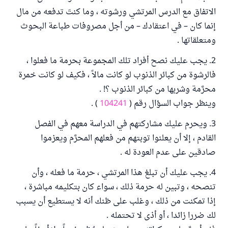
الاتفاق مع الدرس المرتشي ورشوته ، وما كنتَ تدفعه من مال
إنما كان – في اعتقادك – من أجل مصروفات طباعة البحوث
ومتعلقاتها .
2. يجب عليك نصح أفراد تلك المجموعة بحرمة ما فعلوا ،
فالرشوة من كبائر الذنوب لو كانت مالاً ، فكيف لو كانت خمرة
محرَّمة وشربها من كبائر الذنوب ؟! .
وينظر جواب السؤال رقم (
104241
) .
3. ويحرم عليك مشاركتهم في الدراسة معهم في الفصل
القادم ، إلا أن يعلنوا توبتهم من فعلهم المحرَّم ويعزموا
صادقين على عدم العودة له .
4. يجب عليك أن تبلغ هذا المرتشي ، حرمة ما فعله ، وأن
تنصحه ، وتبين له حرمة ذلك ، سواء كان بتكليمه مباشرة ،
إذا تمكنت من ذلك ، وغلب على ظنك أنه لا يستطيع أن يسبب
لك ضررا زائدا ، أو أذى لا تحتمله .