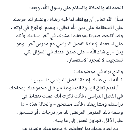
الحمد لله والصلاة والسلام على رسول الله، وبعد:
نسأل الله تعالى أن يوفقك لما فيه رضاه ، ونشكر لك حرصك
على الاستقامة على دين الله تعالى ، وعدم الوقوع في الإثم ،
وقد أثلجت صدرنا بموقفك المشرف في آخر رسالتك وأنك
على استعداد لإعادة الفصل الدراسي مع مدرس آخر ، وهو
يدل – إن شاء الله – على صدق عندك في السؤال لكي
تستجيب لا لمجرد الاستفسار .
والذي نراه في موضوعك :
1. أنه ليس عليك إعادة الفصل الدراسي ؛ لسببين :
أ. لعدم تعلق الرشوة المدفوعة من قبل مجموعتك بنجاحك
في الفصل الدراسي ، فأنت ذكرت أنك عملت بنشاط في
دراستك ومشاريعك ، فأنت مستحق – والحالة هذه – ما
وضعه ذلك المدرس المرتشي لك من درجات ، أو تستحق ـ
على الأقل ـ تجاوز الفصل إلى ما يليه .
ب. لعدم علمك بما خططت له مجموعتك ونفذته من