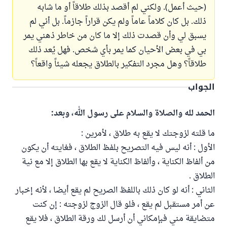
(حيث أعمل). ولكني لم أقصد بذلك طلاقاً أو ما شابه
ذلك. بل كان كلاماً عاماً ولم يكن قراراً جازماً. بل أني لم
يسبق لي وأن قصدت ذلك إلا ما كان من خاطر ذهني يمر
بي في بعض الأحيان كما يمر بأي شخص. فهل يُعد ذلك
طلاقاً؟ وهل مجرد التفكير بالطلاق يجعله شيئاً واقعاً؟
الجواب
الحمد لله والصلاة والسلام على رسول الله، وبعد:
ما قلته لزوجتك لا يقع به طلاق ، لأمرين :
الأول : أنه ليس فيه التصريح بلفظ الطلاق ، فغايته أن يكون
من ألفاظ الكناية ، وألفاظ الكناية لا يقع بها الطلاق إلا مع نية
الطلاق .
الثاني : أنه لو كان ذلك باللفظ الصريح لم يقع أيضا ، لأنه إخبار
عن أمر مستقبل لم يقع ، فلو قال الزوج لزوجته : إن كنت
متضايقة مني فبإمكاني أن أرسل لك ورقة الطلاق ، فلا يقع