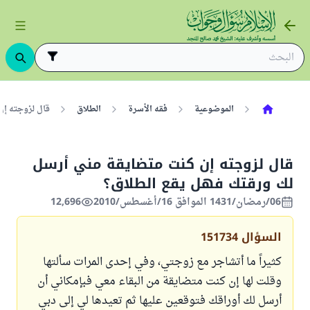
الموضوعية
فقه الأسرة
الطلاق
قال لزوجته إن
قال لزوجته إن كنت متضايقة مني أرسل
لك ورقتك فهل يقع الطلاق؟
06/رمضان/1431 الموافق 16/أغسطس/2010
12,696
السؤال
151734
كثيراً ما أتشاجر مع زوجتي، وفي إحدى المرات سألتها
وقلت لها إن كنت متضايقة من البقاء معي فبإمكاني أن
أرسل لك أوراقك فتوقعين عليها ثم تعيدها لي إلى دبي