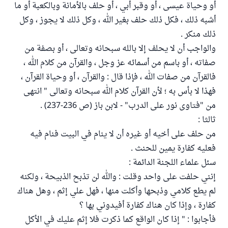
أو وحياة عيسى ، أو وقبر أبي ، أو حلف بالأمانة وبالكعبة أو ما
أشبه ذلك ، فكل ذلك حلف بغير الله ، وكل ذلك لا يجوز ، وكل
ذلك منكر .
والواجب أن لا يحلف إلا بالله سبحانه وتعالى ، أو بصفة من
صفاته ، أو باسم من أسمائه عز وجل ، والقرآن من كلام الله ،
فالقرآن من صفات الله ، فإذا قال : والقرآن ، أو وحياة القرآن ،
فهذا لا بأس به ؛ لأن القرآن كلام الله سبحانه وتعالى " انتهى
من "فتاوى نور على الدرب" - لابن باز (ص 236-237) .
ثالثا :
من حلف على أخيه أو غيره أن لا ينام في البيت فنام فيه
فعليه كفارة يمين للحنث .
سئل علماء اللجنة الدائمة :
إنني حلفت على واحد وقلت : والله لن تذبح الذبيحة ، ولكنه
لم يطع كلامي وذبحها وأكلت منها ، فهل علي إثم ، وهل هناك
كفارة ، وإذا كان هناك كفارة أفيدوني بها ؟
فأجابوا : " إذا كان الواقع كما ذكرت فلا إثم عليك في الأكل