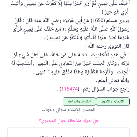
أَحْلِفُ عَلَى يَمِينٍ ثُمَّ أَرَى خَيْرًا مِنْهَا إِلَّا كَفَّرْتُ عَنْ يَمِينِي وَأَتَيْتُ
الَّذِي هُوَ خَيْرٌ ) .
وروى مسلم (1650) عَنْ أَبِي هُرَيْرَةَ رضي الله عنه قال : قَالَ
رَسُولُ اللَّهِ صَلَّى اللَّهُ عَلَيْهِ وَسَلَّمَ : ( مَنْ حَلَفَ عَلَى يَمِينٍ فَرَأَى
غَيْرَهَا خَيْرًا مِنْهَا فَلْيَأْتِهَا وَلْيُكَفِّرْ عَنْ يَمِينِهِ ) .
قال النووي رحمه الله :
" فِي هَذِهِ الْأَحَادِيث : دَلَالَة عَلَى مَنْ حَلَفَ عَلَى فِعْل شَيْء أَوْ
تَرْكه , وَكَانَ الْحِنْث خَيْرًا مِنْ التَّمَادِي عَلَى الْيَمِين , اُسْتُحِبَّ لَهُ
الْحِنْث , وَتَلْزَمهُ الْكَفَّارَة وَهَذَا مُتَّفَق عَلَيْهِ " انتهى .
والله تعالى أعلم .
راجع جواب السؤال رقم : (
115474
) .
الأيمان والنذور
الشرك وأنواعه
المصدر
:
الإسلام سؤال وجواب
هل لديك ملاحظة حول المحتوى؟