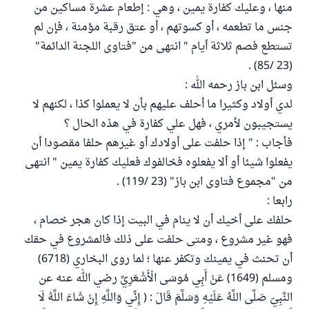
منها ، وعليك كفارة يمين ، وهي : إطعام عشرة مساكين من
جنس ما تطعمه ، أو كسوتهم ، أو عتق رقبة مؤمنة ، فإن لم
تستطع فصم ثلاثة أيام " انتهى من "فتاوى اللجنة الدائمة"
(23 /85) .
وسئل ابن باز رحمه الله :
لدي أولاد وكثيرا ما أحلف عليهم بأن لا يعملوا كذا ، لكنهم لا
يستجيبون لأمري ، فهل علي كفارة في هذه الحال ؟
فأجاب : " إذا حلفت على أولادك أو غيرهم حلفا مقصودا أن
يفعلوا شيئا أو ألا يفعلوه فخالفوك فعليك كفارة يمين " انتهى
من "مجموع فتاوى ابن باز" (23 /119) .
رابعا :
حلفك على أخيك أن لا ينام في البيت إذا كان هجر خصام ،
فهو غير مشروع ، ومتى حلفت على ذلك فالمشروع في حقك
أن تحنث في يمينك وتكفر عنها ؛ لما روى البخاري (6718)
ومسلم (1649) عَنْ أَبِي مُوسَى الْأَشْعَرِيِّ رضي الله عنه عن
النَّبِيّ صَلَّى اللَّهُ عَلَيْهِ وَسَلَّمَ قَالَ : ( إِنِّي وَاللَّهِ إِنْ شَاءَ اللَّهُ لَا