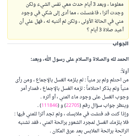
معلوما ، وبعد 3 أيام حدث معي نفس الشيء ولكن
وجدت أثرا ، فاغتسلت ، مما أدى إلى شكي في وجود
مني في الحالة الأولى ، ولكن لم أنتبه له ، فهل علي أن
أعيد صلاة 3 أيام ؟
الجواب
الحمد لله والصلاة والسلام على رسول الله، وبعد:
أولاً:
من احتلم ولم ير منياً : لم يلزمه الغسل بالإجماع ، ومن رأى
منياً ولم يذكر احتلاماً : لزمه الغسل بالإجماع ، فمدار أمر
وجوب الغسل على وجود ماء المني ، أو أثره .
وينظر جواب سؤال رقم (
22705
) و (
111846
) .
وإذا كنت قد فتشت في ملابسك ، ولم تجد أثرا للمني فيها :
فلا يلزمك الغسل لمجرد الشعور برائحة المني ، فقد تشتبه
الرائحة برائحة الملابس بعد عرق المكان .