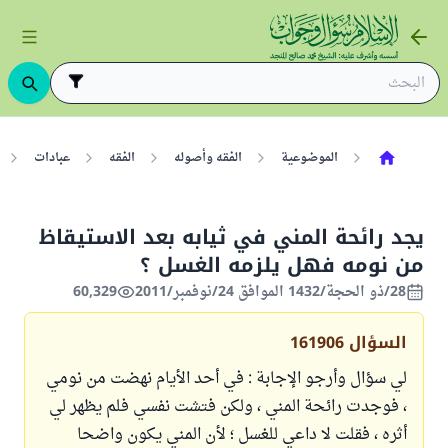
الموضوعية
الفقه وأصوله
الفقه
عبادات
يجد رائحة المني في ثيابه بعد الاستيقاظ
من نومه فهل يلزمه الغسل ؟
28/ذو الحجة/1432 الموافق 24/نوفمبر/2011
60,329
السؤال
161906
لي سؤال وأرجو الإجابة : في أحد الأيام نهضت من نومي
، فوجدت رائحة المني ، ولكن فتشت نفسي فلم يظهر لي
أثره ، فقلت لا داعي للغسل ؛ لأن المني يكون واضحا