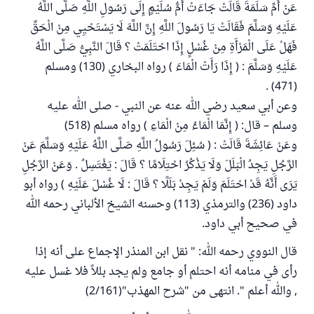
عَنْ أُمِّ سَلَمَةَ قَالَتْ جَاءَتْ أُمُّ سُلَيْمٍ إِلَى رَسُولِ اللَّهِ صَلَّى اللَّهُ
عَلَيْهِ وَسَلَّمَ فَقَالَتْ يَا رَسُولَ اللَّهِ إِنَّ اللَّهَ لَا يَسْتَحْيِي مِنْ الْحَقِّ
فَهَلْ عَلَى الْمَرْأَةِ مِنْ غُسْلٍ إِذَا احْتَلَمَتْ ؟ قَالَ النَّبِيُّ صَلَّى اللَّهُ
عَلَيْهِ وَسَلَّمَ : ( إِذَا رَأَتْ الْمَاءَ ) رواه البخاري (130) ومسلم
(471) .
وعن أبي سعيد رضي الله عنه عن النبي - صلى الله عليه
وسلم – قال: ( إِنَّمَا الْمَاءُ مِنْ الْمَاءِ ) رواه مسلم (518)
وعَنْ عَائِشَةَ قَالَتْ : ( سُئِلَ رَسُولُ اللَّهِ صَلَّى اللَّهُ عَلَيْهِ وَسَلَّمَ عَنْ
الرَّجُلِ يَجِدُ الْبَلَلَ وَلَا يَذْكُرُ احْتِلَامًا ؟ قَالَ : يَغْتَسِلُ . وَعَنْ الرَّجُلِ
يَرَى أَنَّهُ قَدْ احْتَلَمَ وَلَمْ يَجِدْ بَلَلًا ؟ قَالَ : لَا غُسْلَ عَلَيْهِ ) رواه أبو
داود (236) والترمذي (113) وحسنه الشيخ الألباني رحمه الله
في صحيح أبي داود.
قال النووي رحمه الله: " نقل ابن المنذر الإجماع على أنه إذا
رأى في منامه أنه احتلم أو جامع ولم يجد بللاً فلا غسل عليه
, والله أعلم ". انتهى من "شرح المهذب"(2/161)