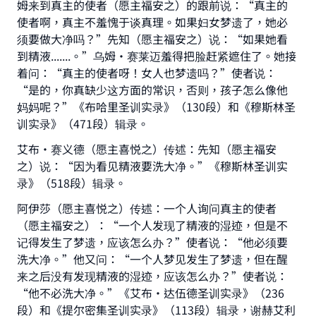
姆来到真主的使者（愿主福安之）的跟前说：“真主的
使者啊，真主不羞愧于谈真理。如果妇女梦遗了，她必
须要做大净吗？”先知（愿主福安之）说：“如果她看
到精液.......。”乌姆·赛莱迈羞得把脸赶紧遮住了。她接
着问：“真主的使者呀！女人也梦遗吗？”使者说：
“是的，你真缺少这方面的常识，否则，孩子怎么像他
妈妈呢？”《布哈里圣训实录》（130段）和《穆斯林圣
训实录》（471段）辑录。
艾布·赛义德（愿主喜悦之）传述：先知（愿主福安
之）说：“因为看见精液要洗大净。”《穆斯林圣训实
Make an impact on millions of lives
录》（518段）辑录。
with your contribution today
阿伊莎（愿主喜悦之）传述：一个人询问真主的使者
（愿主福安之）：“一个人发现了精液的湿迹，但是不
Your support is crucial for our mission.
记得发生了梦遗，应该怎么办？”使者说：“他必须要
洗大净。”他又问：“一个人梦见发生了梦遗，但在醒
The Prophet (ﷺ) said:
来之后没有发现精液的湿迹，应该怎么办？”使者说：
"A person who leads others to doing what is
“他不必洗大净。”《艾布·达伍德圣训实录》（236
good will earn the same reward as those who
do it."
段）和《提尔密集圣训实录》（113段）辑录，谢赫艾利