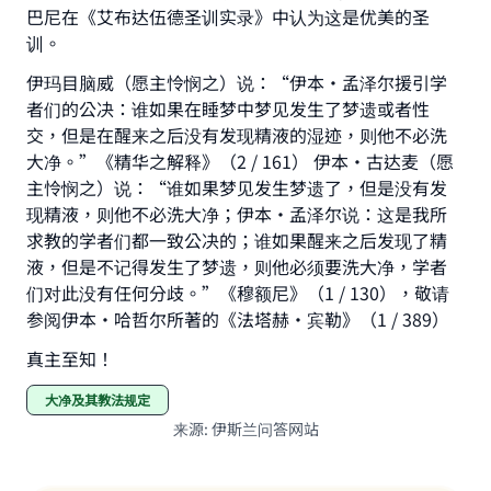
巴尼在《艾布达伍德圣训实录》中认为这是优美的圣
(MUSLIM, 1893)
训。
伊玛目脑威（愿主怜悯之）说：“伊本·孟泽尔援引学
者们的公决：谁如果在睡梦中梦见发生了梦遗或者性
Support IslamQA
交，但是在醒来之后没有发现精液的湿迹，则他不必洗
大净。”《精华之解释》（2 / 161） 伊本·古达麦（愿
主怜悯之）说：“谁如果梦见发生梦遗了，但是没有发
现精液，则他不必洗大净；伊本·孟泽尔说：这是我所
求教的学者们都一致公决的；谁如果醒来之后发现了精
液，但是不记得发生了梦遗，则他必须要洗大净，学者
们对此没有任何分歧。”《穆额尼》（1 / 130），敬请
参阅伊本·哈哲尔所著的《法塔赫·宾勒》（1 / 389）
真主至知！
大净及其教法规定
来源
:
伊斯兰问答网站