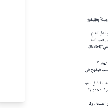
 بِعَقِيقَتِهِ
 أهل العلم
ي صلى الله
9/3).
مهور ؟
ا" يحسب فيذبح في
ذهب الأول وهو
ن "المجموع"
سب من السبعة, ولا