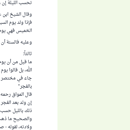
تحسب الليلة إن ول
وقال الشيخ ابن عث
فإذا ولد يوم السب
الخميس فهي يوم الأ
وعليه فالسنة أن 
ثالثاً:
ما قيل من أن يوم
الله، بل قالوا يو
جاء في مختصر خلي
بالفجر"
قال المواق رحمه ا
إن ولد بعد الفجر
ذلك بالليل حسب له 
والصحيح ما ذهب إ
ولادته، لقوله - ص