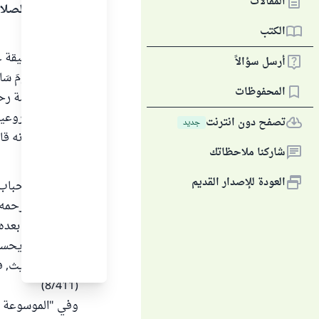
المقالات
الحمد لله والصلا
الكتب
أولاً :
تستحب العقيقة عن ال
أرسل سؤالاً
تُذْبَحُ عَنْهُ يَوْمَ سَابِعِهِ 
المحفوظات
قال ابن قدامة رحمه
القائلين بمشروعي
تصفح دون انترنت
جديد
عليه وسلم أنه قال:
شاركنا ملاحظاتك
ثانياً:
العودة للإصدار القديم
إذا تقرر استحباب
قال النووي رحمه الل
السادس مما بعده
"والثاني" لا يح
ظاهر الأحاديث, ف
(8/411)