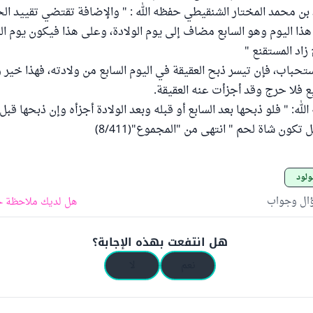
ن محمد المختار الشنقيطي حفظه الله : " والإضافة تقتضي تقييد ال
 هذا اليوم وهو السابع مضاف إلى يوم الولادة، وعلى هذا فيكون يوم الو
زاد المستقنع "
ستحباب، فإن تيسر ذبح العقيقة في اليوم السابع من ولادته، فهذا خير 
ابع فلا حرج وقد أجزأت عنه العقيقة.
لله: " فلو ذبحها بعد السابع أو قبله وبعد الولادة أجزأه وإن ذبحها قبل 
تكون شاة لحم " انتهى من "المجموع"(8/411)
ولود
ؤال وجواب
هل لديك ملاحظة ح
هل انتفعت بهذه الإجابة؟
نعم
لا