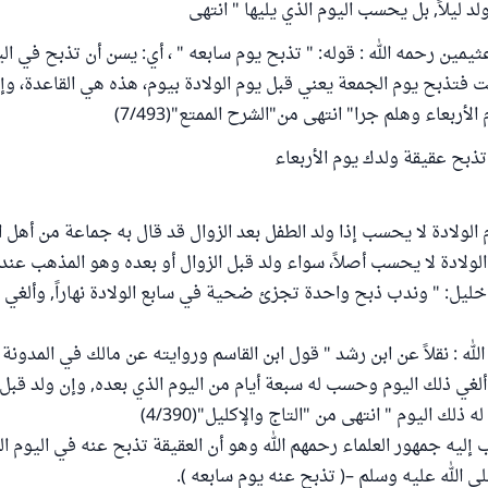
د ليلاً, بل يحسب اليوم الذي يليها " انتهى
يمين رحمه الله : قوله: " تذبح يوم سابعه " ، أي: يسن أن تذبح في اليو
ت فتذبح يوم الجمعة يعني قبل يوم الولادة بيوم، هذه هي القاعدة، وإذ
ربعاء وهلم جرا" انتهى من"الشرح الممتع"(7/493)
تذبح عقيقة ولدك يوم الأربعاء
 الولادة لا يحسب إذا ولد الطفل بعد الزوال قد قال به جماعة من أهل 
م الولادة لا يحسب أصلاً، سواء ولد قبل الزوال أو بعده وهو المذهب عند ا
ل: " وندب ذبح واحدة تجزئ ضحية في سابع الولادة نهاراً, وألغي ي
لله : نقلاً عن ابن رشد " قول ابن القاسم وروايته عن مالك في المدونة 
 ألغي ذلك اليوم وحسب له سبعة أيام من اليوم الذي بعده, وإن ولد قبل
ذلك اليوم " انتهى من "التاج والإكليل"(4/390)
ليه جمهور العلماء رحمهم الله وهو أن العقيقة تذبح عنه في اليوم ال
لى الله عليه وسلم –( تذبح عنه يوم سابعه ).