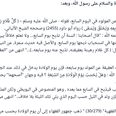
ة والسلام على رسول الله، وبعد:
مولود في اليوم السابع، لقوله - صلى الله عليه وسلم – ( كُلُّ غُلَامٍ رَهِينَةٌ
وَيُحْلَقُ وَيُسَمَّى ) رواه أبو داود (2455) وصححه الشيخ الألباني.
 الله : "قال أصحابنا : السنة أن تذبح يوم السابع... ولا نعلم خلافاً بين
تها في استحباب ذبحها يوم السابع. والأصل فيه حديث سمرة, عن النب
 ( كل غلام رهينة بعقيقته, تذبح عنه يوم سابعه..)..." انتهى من "المغني"(64
 العقيقة عن المولد يوم سابعه، فإن يوم الولادة يدخل في ذلك عند الج
ه : وَهَلْ يُحْسَبُ يَوْمُ الْوِلَادَةِ مِنْ السَّبْعَةِ ؟ فيه وجهان "أصحهم
سب فيذبح في السابع مما بعده , وهو المنصوص في البويطي ولكن الم
إن ولد في الليل حسب اليوم الذي يلي تلك الليلة بلا خلاف.." انتهى م
وفي "الموسوعة الفقهية" (30/279) " ذهب جمهور الفقهاء إلى أن يوم الولادة يح