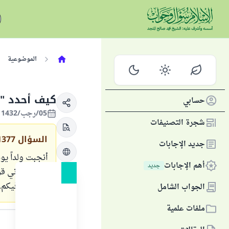
الموضوعية
كيف أحدد " 
حسابي
05/رجب/1432 الموافق 07/يونيو/2011
شجرة التصنيفات
السؤال
1377
جديد الإجابات
أنجبت ولداً ي
أهم الإجابات
جديد
مع العلم أني ق
بارك الله فيكم.
الجواب الشامل
ملفات علمية
الجواب