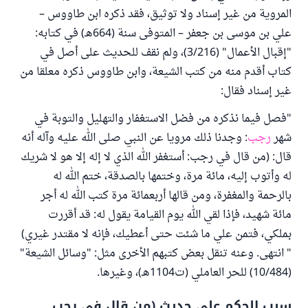
المروية من غير إسناد ولا توثيق، فقد ذكره ابن طاووس –
علي بن موسى بن جعفر – المتوفى سنة (664هـ) في كتابه:
"إقبال الأعمال" (3/216)، ولم نقف للحديث على أصل في
كتاب أقدم منه من كتب الشيعة، وابن طاووس ذكره معلقا من
غير إسناد فقال:
"فصل فيما نذكره من فضل الاستغفار والتهليل والتوبة في
شهر
رجب
: وجدنا ذلك مرويا عن النبي صلى الله عليه وآله أنه
قال: (من قال في رجب: أستغفر الله الذي لا إله إلا هو لا شريك
له وأتوب إليه، مائة مرة، وختمها بالصدقة، ختم الله له
بالرحمة والمغفرة، ومن قالها أربعمائة مرة كتب الله له أجر
مائة شهيد، فإذا لقي الله يوم القيامة يقول له: قد أقررت
بملكي، فتمن علي ما شئت حتى أعطيك، فإنه لا مقتدر غيري)
" انتهى. وعنه تنقل بعض كتبهم الأخرى مثل: "وسائل الشيعة"
(10/484) للحر العاملي (ت1104هـ)، وغيرها.
سبب الحكم على حديث (من قال في رجب