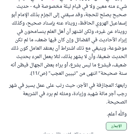
شيء منه معين ولا في قيام ليلة مخصوصة فيه - حديث
صحيح يصلح للحجة، وقد سبقني إلى الجزم بذلك الإمام أبو
إسماعيل الهروي الحافظ، رويناه عنه بإسناد صحيح، وكذلك
رويناه عن غيره، ولكن اشتهر أن أهل العلم يتسامحون في
إيراد الأحاديث في الفضائل وإن كان فيها ضعف، ما لم تكن
موضوعة، وينبغي مع ذلك اشتراط أن يعتقد العامل كون ذلك
الحديث ضعيفا، وأن لا يشهر بذلك، لئلا يعمل المرء بحديث
ضعيف، فيشرع ما ليس بشرع، أو يراه بعض الجهال فيظن أنه
سنة صحيحة" انتهى من "تبيين العجب" (ص/11).
رابعها: المجازفة في الأجر، حيث رتب على عمل يسير في شهر
رجب أجر مائة شهيد وزيادة، ومثله لم يرد في الشريعة
الصحيحة.
والله أعلم.
الإيمان