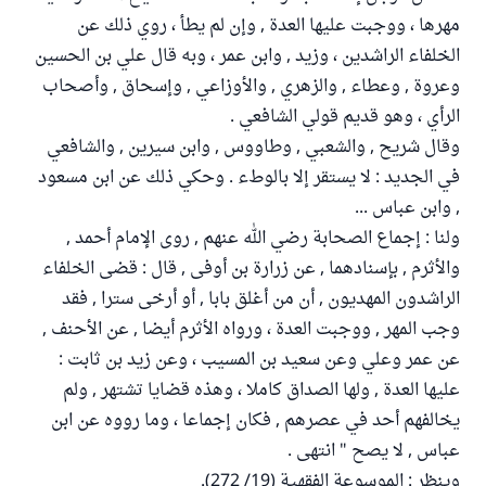
مهرها ، ووجبت عليها العدة , وإن لم يطأ ، روي ذلك عن
الخلفاء الراشدين ، وزيد , وابن عمر ، وبه قال علي بن الحسين
وعروة , وعطاء , والزهري , والأوزاعي , وإسحاق , وأصحاب
الرأي ، وهو قديم قولي الشافعي .
وقال شريح , والشعبي , وطاووس , وابن سيرين , والشافعي
في الجديد : لا يستقر إلا بالوطء . وحكي ذلك عن ابن مسعود
, وابن عباس ...
ولنا : إجماع الصحابة رضي الله عنهم , روى الإمام أحمد ,
والأثرم , بإسنادهما , عن زرارة بن أوفى , قال : قضى الخلفاء
الراشدون المهديون , أن من أغلق بابا , أو أرخى سترا , فقد
وجب المهر , ووجبت العدة ، ورواه الأثرم أيضا , عن الأحنف ,
عن عمر وعلي وعن سعيد بن المسيب ، وعن زيد بن ثابت :
عليها العدة , ولها الصداق كاملا ، وهذه قضايا تشتهر , ولم
يخالفهم أحد في عصرهم , فكان إجماعا ، وما رووه عن ابن
عباس , لا يصح " انتهى .
وينظر : الموسوعة الفقهية (19/ 272).