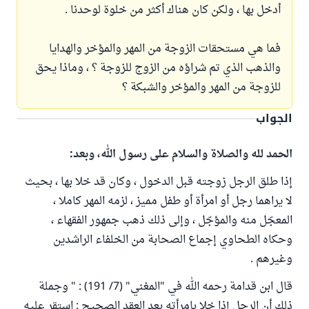
أدخل بها ، ولكن كان هناك أكثر من خلوة لوحدنا .
فما هي مستحقات الزوجة من المهر والمؤخر والهدايا
والذهب الذي تم شراؤه من الزوج للزوجة ؟ ، وماذا يحق
للزوجة من المهر والمؤخر والشبكة ؟
الجواب
الحمد لله والصلاة والسلام على رسول الله، وبعد:
إذا طلق الرجل زوجته قبل الدخول ، وكان قد خلا بها ، بحيث
لا يراهما رجل أو امرأة أو طفل مميز ، لزمه المهر كاملا ،
المعجّل منه والمؤجّل ، وإلى ذلك ذهب جمهور الفقهاء ،
وحكاه الطحاوي إجماع الصحابة من الخلفاء الراشدين
وغيرهم .
قال ابن قدامة رحمه الله في "المغني" (7/ 191) : " وجملة
ذلك أن الرجل إذا خلا بامرأته بعد العقد الصحيح : استقر عليه