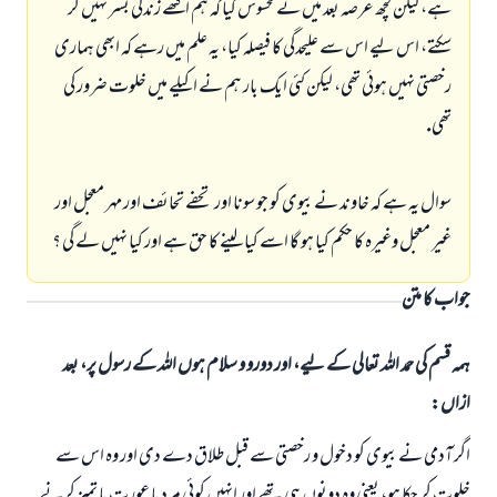
ہے، ليكن كچھ عرصہ بعد ميں نے محسوس كيا كہ ہم اكٹھے زندگى بسر نہيں كر
سكتے، اس ليے اس سے عليحدگى كا فيصلہ كيا، يہ علم ميں رہے كہ ابھى ہمارى
رخصتى نہيں ہوئى تھى، ليكن كئى ايك بار ہم نے اكيلے ميں خلوت ضرور كى
تھى.
سوال يہ ہے كہ خاوند نے بيوى كو جو سونا اور تحفے تحائف اور مہر معجل اور
غير معجل وغيرہ كا حكم كيا ہو گا اسے كيا لينے كا حق ہے اور كيا نہيں لے گى ؟
جواب کا متن
ہمہ قسم کی حمد اللہ تعالی کے لیے، اور دورو و سلام ہوں اللہ کے رسول پر، بعد
ازاں:
اگر آدمى نے بيوى كو دخول و رخصتى سے قبل طلاق دے دى اور وہ اس سے
خلوت كر چكا ہو، يعنى وہ دونوں ہى تھے اور انہيں كوئى مرد يا عورت يا تميز كرنے