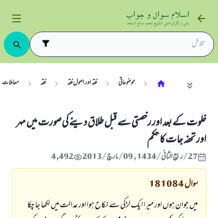
موضوعاتی
فقہ اور اصول فقہ
فقہ
معاملات
خلوت كے بعد اور رخصتى سے قبل طلاق دينے كى صورت ميں مہر
اور تحفہ جات كا حكم
27/ربيع الثاني/1434 , 09/مارچ/2013
4,492
سوال
181084
ميں جوان ہوں اور ميرا ايك لڑكى سے نكاح ہوا اور عدالت ميں لكھا جا چكا