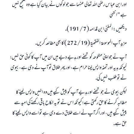
اور ابن عباس رضى اللہ تعالى عنہما سے جو لوگوں نے بيان كيا ہے وہ صحيح نہيں
ہے " انتہى
ديكھيں: المغنى ابن قدامہ ( 7 / 191 ).
مزيد آپ الموسوعۃ الفقھيۃ ( 19 / 272 ) كا بھى مطالعہ كريں.
آپ نے جو اپنى منكوحہ كو تحفے اور ہديے ديے ہيں ان ميں آپ كا كوئى حق نہيں؛
كيونكہ ہديہ اور تحفہ واپس لينا حرام ہے، اور پھر طلاق تو آپ نے دى ہے، بيوى
نے تو طلب نہيں كى.
ليكن بيوى نے جو تحفے اور ہديے آپ كو پيش كيے ہيں وہ انہيں واپس لينے كا
مطالبہ كرنے كا حق ركھتى ہے؛ كيونكہ اس نے تو يہ نكاح باقى ركھنے كى اميد سے
پيش كيے ہيں، اور اگر آپ نے اسے طلاق دے دى ہے تو اسے واپس لينے كا
حق ہے.