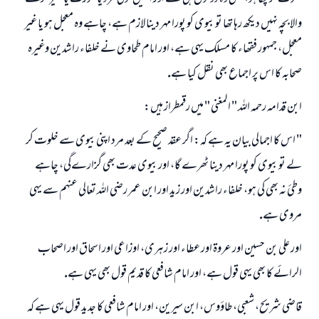
والا بچہ نہيں ديكھ رہا تھا تو بيوى كو پورا مہر دينا لازم ہے، چاہے وہ معجل ہو يا غير
معجل، جمہور فقھاء كا مسلك يہى ہے، اور امام طحاوى نے خلفاء راشدين وغيرہ
صحابہ كا اس پر اجماع بھى نقل كيا ہے.
ابن قدامہ رحمہ اللہ " المغنى " ميں رقمطراز ہيں:
" اس كا اجمالى بيان يہ ہے كہ: اگر عقد صحيح كے بعد مرد اپنى بيوى سے خلوت كر
لے تو بيوى كو پورا مہر دينا ٹھرے گا، اور بيوى عدت بھى گزارےگى، چاہے
وطئ نہ بھى كى ہو، خلفاء راشدين اور زيد اور ابن عمر رضى اللہ تعالى عنہم سے يہى
مروى ہے.
اور على بن حسين اور عروۃ اور عطاء اور زہرى، اوزاعى اور اسحاق اور اصحاب
الرائے كا بھى يہى قول ہے، اور امام شافعى كا قديم قول بھى يہى ہے.
قاضى شريح، شعبى، طاؤوس، ابن سيرين، اور امام شافعى كا جديد قول يہى ہے كہ