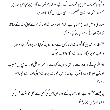
وطئ كى صورت ميں ہى عورت كے ليے مہر لازم ٹھرےگا، ابن عباس اور ابن
مسعود رضى اللہ تعالى عنہم سے بھى يہى بيان كيا جاتا ہے...
جواب نمبر 110845 نے نکاح ٹوٹنے سے بچایا۔
ہمارى دليل اجماع صحابہ ہے، امام احمد رحمہ اللہ اور اثرم نے اپنى سند كے ساتھ
زرارۃ بن اوفى سے بيان كيا ہے كہ:
امت مسلمہ کے واسطے جوابات پیش کرنے کے لیے ہماری مدد کریں
رسول اللہ صلی اللہ علیہ و سلم کا فرمان ہے:
" خلفاء راشدين كا فيصلہ تھا كہ: جس نے دروازہ بند كر ليا اور پردہ گرا ليا تو مہر
نیکی کی رہنمائی کرنے والے کو بھی نیکی کرنے والے کے برابر اجر ملتا ہے۔
واجب ہو جائيگا، اور عدت بھى واجب ہوگى.
(مسلم : 1893)
اور اثرم نے احنف سے يہ بھى روايت كيا ہے: عمر اور على اور سعدي بن مسيب
اور زيد بن ثابت كا قول ہے كہ: اس عورت پر عدت ہوگى اور اسے پورا مہر
ابھی تعاون کریں
ملےگا.
يہ فيصلے مشہور ہے، اور صحابہ كے دور ميں اس كى كسى نے بھى مخالفت نہيں كى،
اس طرح يہ اجماع ٹھرا.