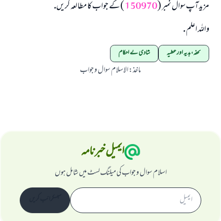
مزيد آپ سوال نمبر (
150970
) كے جواب كا مطالعہ كريں.
واللہ اعلم .
تحفہ، ہدیہ اور عطیہ
شادی کے احکام
ماخذ
:
الاسلام سوال و جواب
ایمیل خبرنامہ
اسلام سوال و جواب کی میلنگ لسٹ میں شامل ہوں
سبسکرائب کریں