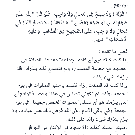
(5/ 90) .
" قَوْلُهُ ( وَلَا يَصِحُّ فِي مُحَالٍ وَلَا وَاجِبٍ ، فَلَوْ قَالَ " لِلَّهِ عَلَيَّ
صَوْمُ أَمْسِ، أَوْ صَوْمُ رَمَضَانَ " لَمْ يَنْعَقِدْ ) ، لَا يَصِحُّ النَّذْرُ فِي
مُحَالٍ وَلَا وَاجِبٍ ، عَلَى الصَّحِيحِ مِنْ الْمَذْهَبِ. وَعَلَيْهِ
الْأَصْحَابُ " انتهى .
فعلى ما تقدم :
إذا كنت لا تعلمين أن كلمة "جماعة" معناها : الصلاة في
المسجد مع جماعة المصلين ، ولم تقصدي ذلك بنذرك : فلا
يلزمك شيء بذلك .
وإذا كنت قد قصدت إلزام نفسك بإحدى الصلوات في يوم
الجمعة ، وأنت لم تكوني تصلين في هذا الوقت : فالواقع أن
الذي يلزمك هو أن تصلي الصلوات الخمس جميعا ، في يوم
الجمعة وفي باقي الأيام ، لأن الله فرض ذلك على عباده ، ولا
يلزم بنذرك شيء زائد على ذلك .
وينبغي عليك كذلك : الاجتهاد في الإكثار من النوافل