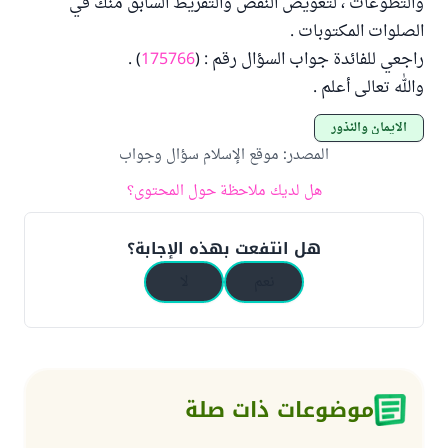
والتطوعات ، لتعويض النقص والتفريط السابق منك في
الصلوات المكتوبات .
راجعي للفائدة جواب السؤال رقم : (
175766
) .
والله تعالى أعلم .
الأيمان والنذور
المصدر
:
موقع الإسلام سؤال وجواب
هل لديك ملاحظة حول المحتوى؟
هل انتفعت بهذه الإجابة؟
نعم
لا
موضوعات ذات صلة