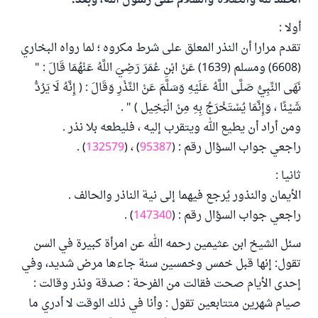
الحمد لله والصلاة والسلام على رسول الله، وبعد:
أولا :
تقدم مرارا أن النذر المعلق على شرط مكروه ؛ لما رواه البخاري
(6608) ومسلم (1639) عَنْ ابْنِ عُمَرَ رَضِيَ اللَّهُ عَنْهُمَا قَالَ : "
نَهَى النَّبِيُّ صَلَّى اللَّهُ عَلَيْهِ وَسَلَّمَ عَنْ النَّذْرِ وَقَالَ : ( إِنَّهُ لَا يَرُدُّ
شَيْئًا ، وَإِنَّمَا يُسْتَخْرَجُ بِهِ مِنْ الْبَخِيل ) " .
ومن أراد أن يطيع الله ويتقرب إليه ، فليطعه بلا نذر .
راجعي جواب السؤال رقم : (
95387
) ، (
132579
) .
ثانيا :
الأيمان والنذور يُرجع فيهما إلى نية الناذر والحالف .
راجعي جواب السؤال رقم : (
147340
) .
سئل الشيخ ابن عثيمين رحمه الله عن امرأة كبيرة في السن
تقول: إنها قبل خمس وخمسين سنة جاءها مرض شديد، وفي
إحدى الأيام صحت فقالت من الفرحة : صدقة ونذر وقالت :
صيام شهرين متتابعين تقول : وأنا في ذلك الوقت لا أدري ما