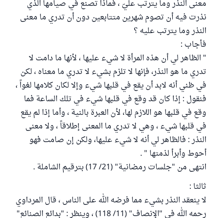
معنى النذر وما يترتب عليّ ، فماذا تصنع في صيامها الذي
نذرت فيه أن تصوم شهرين متتابعين دون أن تدري ما معنى
النذر وما يترتب عليه ؟
فأجاب :
" الظاهر لي أن هذه المرأة لا شيء عليها ، لأنها ما دامت لا
تدري ما هو النذر، فإنها لا تلزم بشيء لا تدري ما معناه ، لكن
في ظني أنه لابد أن يقع في قلبها شيء وإلا لكان كلامها لغواً ،
فنقول : إذا كان قد وقع في قلبها شيء في تلك الساعة فما
وقع في قلبها هو اللازم لها، لأن العبرة بالنية ، وأما إذا لم يقع
في قلبها شيء ، وهي لا تدري ما المعنى إطلاقاً ، ولا معنى
النذر : فالظاهر لي أنه لا شيء عليها، ولكن إن صامت فهو
أحوط وأبرأ لذمتها " .
انتهى من "جلسات رمضانية" (21/ 17) بترقيم الشاملة .
ثالثا :
لا ينعقد النذر بشيء مما فرضه الله على الناس ، قال المرداوي
رحمه الله في "الإنصاف" (11/ 118) ، وينظر : "بدائع الصنائع"