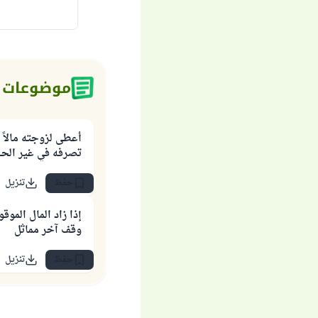
موضوعات 
أعطى لزوجته مالاً 
تصرفه في غير الح
حفظ
تنزيل
إذا زاد المال الم
وقف آخر مماثل
حفظ
تنزيل