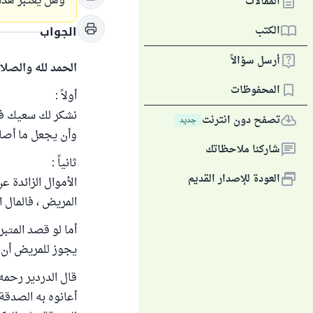
وهل يعتبر هذا
المقالات
الكتب
الجواب
أرسل سؤالاً
الحمد لله والصلا
المحفوظات
أولاً :
نشكر لك سعيك في أ
تصفح دون انترنت
جديد
وأن يجعل ما أصابه
شاركنا ملاحظاتك
ثانياً :
العودة للإصدار القديم
الأموال الزائدة ع
المريض ، فالمال ا
أما لو قصد المتبر
يجوز للمريض أن يأ
قال الدردير رحمه
أعانوه به الصدقة 