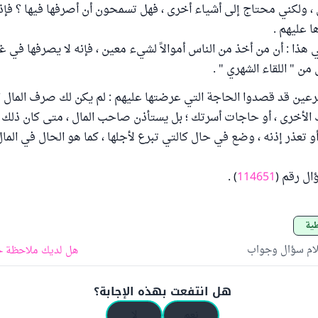
ولكني محتاج إلى أشياء أخرى ، فهل تسمحون أن أصرفها فيها ؟ فإذا قا
ا عليهم .
 هذا : أن من أخذ من الناس أموالاً لشيء معين ، فإنه لا يصرفها في غي
من " اللقاء الشهري " .
تبرعين قد قصدوا الحاجة التي عرضتها عليهم : لم يكن لك صرف المال 
لأخرى ، أو حاجات أسرتك ؛ بل يستأذن صاحب المال ، متى كان ذلك م
و تعذر إذنه ، وضع في حال كالتي تبرع لأجلها ، كما هو الحال في الما
ال رقم (
114651
) .
طية
لام سؤال وجواب
هل لديك ملاحظة ح
هل انتفعت بهذه الإجابة؟
نعم
لا