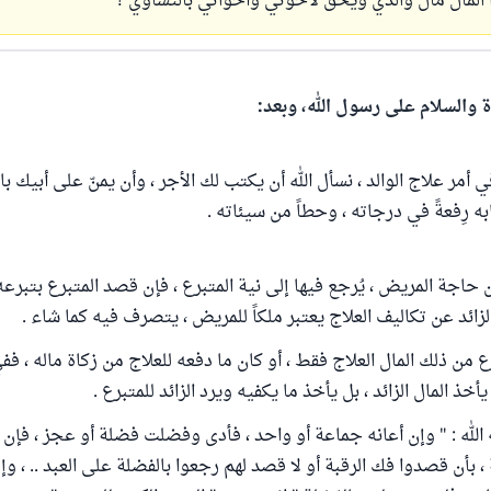
 المال مال والدي ويحق لأخوتي وأخواتي بالتساوي ؟
ة والسلام على رسول الله، وبعد:
مر علاج الوالد ، نسأل الله أن يكتب لك الأجر ، وأن يمنّ على أبيك بال
 رِفعةً في درجاته ، وحطاً من سيئاته .
ن حاجة المريض ، يُرجع فيها إلى نية المتبرع ، فإن قصد المتبرع بتبر
لزائد عن تكاليف العلاج يعتبر ملكاً للمريض ، يتصرف فيه كما شاء .
ع من ذلك المال العلاج فقط ، أو كان ما دفعه للعلاج من زكاة ماله ، فف
خذ المال الزائد ، بل يأخذ ما يكفيه ويرد الزائد للمتبرع .
 الله : " وإن أعانه جماعة أو واحد ، فأدى وفضلت فضلة أو عجز ، فإن 
، بأن قصدوا فك الرقبة أو لا قصد لهم رجعوا بالفضلة على العبد .. ، وإ