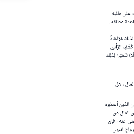
ء على طلبه
عدة مطلقة .
لِذَلِكَ مُرَاعَاةً
ْ كَشْفِ الرَّأْسِ
) تَتَعَيَّنُ لِذَلِكَ
لمال ، هل
ان الذين أعطوه
 المال من
غني عنه ، فإن
زواج انتهى