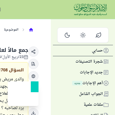
الموضوعية
جمع مالاً لع
حسابي
23/ربيع الأول/1434 الموافق 04/فبراير/2013
شجرة التصنيفات
السؤال
1708
جديد الإجابات
والدي مريض بال
أهم الإجابات
جديد
فقمت أنا بجهد
الزراعة والعلاج 
الجواب الشامل
سؤالي : هل يحق 
ملفات علمية
يرد لصاحبه ؟