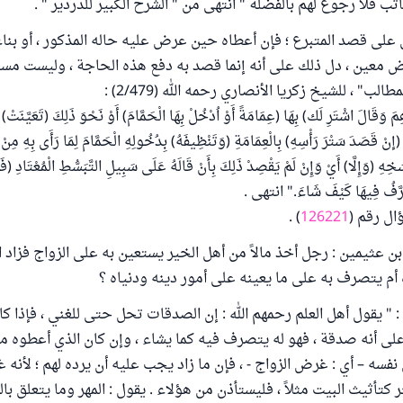
ب فلا رجوع لهم بالفضلة " انتهى من " الشرح الكبير للدردير " .
على قصد المتبرع ؛ فإن أعطاه حين عرض عليه حاله المذكور ، أو بنا
 معين ، دل ذلك على أنه إنما قصد به دفع هذه الحاجة ، وليست مسا
ب" ، للشيخ زكريا الأنصاري رحمه الله (2/479) :
مَ وَقَالَ اشْتَرِ لَك) بِهَا (عِمَامَةً أَوْ اُدْخُلْ بِهَا الْحَمَّامَ) أَوْ نَحْوَ ذَلِكَ (تَعَيَّنَتْ) 
(إنْ قَصَدَ سَتْرَ رَأْسِهِ) بِالْعِمَامَةِ (وَتَنْظِيفَهُ) بِدُخُولِهِ الْحَمَّامَ لِمَا رَأَى بِهِ مِن
هِ (وَإِلَّا) أَيْ وَإِنْ لَمْ يَقْصِدْ ذَلِكَ بِأَنْ قَالَهُ عَلَى سَبِيلِ التَّبَسُّطِ الْمُعْتَادِ (فَلَا
َصَرَّفُ فِيهَا كَيْفَ شَاءَ." انتهى .
ال رقم (
126221
) .
ن عثيمين : رجل أخذ مالاً من أهل الخير يستعين به على الزواج فزاد ا
أم يتصرف به على ما يعينه على أمور دينه ودنياه ؟
: " يقول أهل العلم رحمهم الله : إن الصدقات تحل حتى للغني ، فإذا ك
لى أنه صدقة ، فهو له يتصرف فيه كما يشاء ، وإن كان الذي أعطوه من
 نفسه – أي : غرض الزواج - ، فإن ما زاد يجب عليه أن يرده لهم ؛ لأنه 
تأثيث البيت مثلاً ، فليستأذن من هؤلاء . يقول : المهر وما يتعلق بال