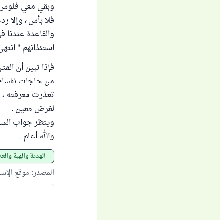
وبقي معي فلوس ، 
فلا بأس ، وإلا رده
والقاعدة عندنا في
استئذانهم " انتهى 
فإذا تبين أن الم
من حاجات نفسك ا
تعذرت معرفته ، أ
لغرض معين .
وينظر جواب السؤ
والله أعلم .
الهدية والهبة والع
المصدر
:
موقع الإس