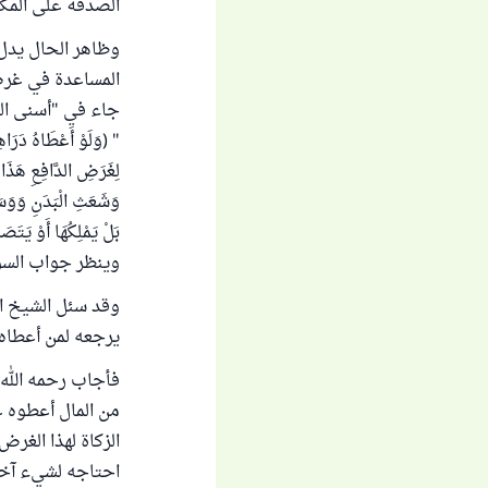
الصدقة على المكات
وظاهر الحال يدل 
المساعدة في غرض
جاء في "أسنى المطال
" (وَلَوْ أَعْطَاهُ دَرَاهِ
لِغَرَضِ الدَّافِعِ هَذَا 
وَشَعَثِ الْبَدَنِ وَوَسَخِ
بَلْ يَمْلِكُهَا أَوْ يَت
وينظر جواب السؤ
وقد سئل الشيخ اب
يرجعه لمن أعطاه 
فأجاب رحمه الله 
من المال أعطوه ع
الزكاة لهذا الغرض
احتاجه لشيء آخر ك