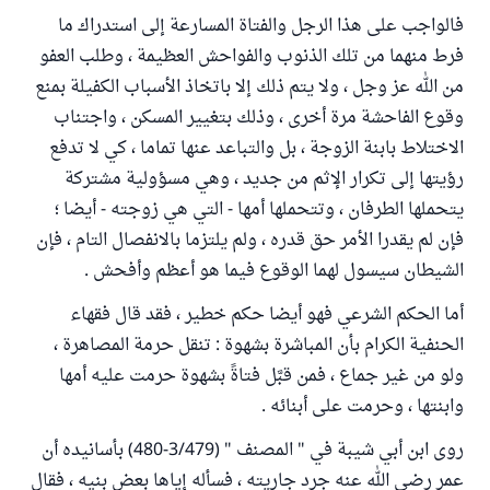
فالواجب على هذا الرجل والفتاة المسارعة إلى استدراك ما
فرط منهما من تلك الذنوب والفواحش العظيمة ، وطلب العفو
من الله عز وجل ، ولا يتم ذلك إلا باتخاذ الأسباب الكفيلة بمنع
وقوع الفاحشة مرة أخرى ، وذلك بتغيير المسكن ، واجتناب
الاختلاط بابنة الزوجة ، بل والتباعد عنها تماما ، كي لا تدفع
رؤيتها إلى تكرار الإثم من جديد ، وهي مسؤولية مشتركة
يتحملها الطرفان ، وتتحملها أمها - التي هي زوجته - أيضا ؛
فإن لم يقدرا الأمر حق قدره ، ولم يلتزما بالانفصال التام ، فإن
الشيطان سيسول لهما الوقوع فيما هو أعظم وأفحش .
أما الحكم الشرعي فهو أيضا حكم خطير ، فقد قال فقهاء
الحنفية الكرام بأن المباشرة بشهوة : تنقل حرمة المصاهرة ،
ولو من غير جماع ، فمن قبَّل فتاةً بشهوة حرمت عليه أمها
وابنتها ، وحرمت على أبنائه .
روى ابن أبي شيبة في " المصنف " (3/479-480) بأسانيده أن
عمر رضي الله عنه جرد جاريته ، فسأله إياها بعض بنيه ، فقال