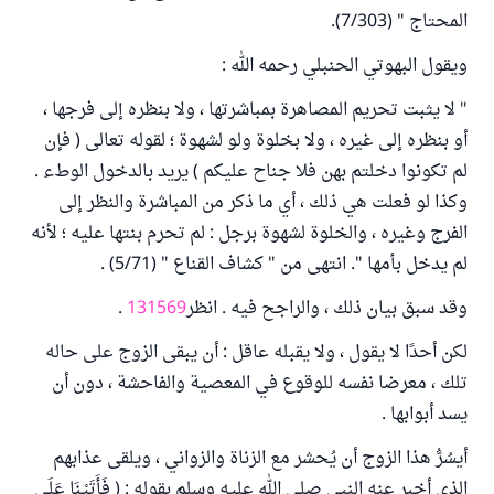
المحتاج " (7/303).
ويقول البهوتي الحنبلي رحمه الله :
" لا يثبت تحريم المصاهرة بمباشرتها ، ولا بنظره إلى فرجها ،
أو بنظره إلى غيره ، ولا بخلوة ولو لشهوة ؛ لقوله تعالى ( فإن
لم تكونوا دخلتم بهن فلا جناح عليكم ) يريد بالدخول الوطء .
وكذا لو فعلت هي ذلك ، أي ما ذكر من المباشرة والنظر إلى
الفرج وغيره ، والخلوة لشهوة برجل : لم تحرم بنتها عليه ؛ لأنه
لم يدخل بأمها ". انتهى من " كشاف القناع " (5/71) .
وقد سبق بيان ذلك ، والراجح فيه . انظر
131569
.
لكن أحدًا لا يقول ، ولا يقبله عاقل : أن يبقى الزوج على حاله
تلك ، معرضا نفسه للوقوع في المعصية والفاحشة ، دون أن
يسد أبوابها .
أيسُرُّ هذا الزوج أن يُحشر مع الزناة والزواني ، ويلقى عذابهم
الذي أخبر عنه النبي صلى الله عليه وسلم بقوله : ( فَأَتَيْنَا عَلَى