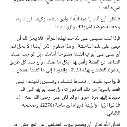
لكن انفساخ النكاح ، أو حرمته ابتداء شيء ، وشناعة الجرم
شيء آخر !!
فانظر : أين أنت يا عبد الله ؟ وأين دينك ، وكيف غررت به،
وجعلته عرضة لشهواتك ونزواتك ؟!
فإذا كنت ستبقى على نكاحك لهذه المرأة ، فلا يحل لك أن
تبقى على تلك الفاحشة ، وهذا معلوم ؛ لكن أيضا : لا يحل لك
أن تبقى على أبواب الفتنة مفتوحة أمامك ، بل الواجب عليك
التباعد عن الفتنة وأسبابها ، بكل ما تملك ، وأن تسد كل طريق
يدعوك للافتتان بهذه الفتاة ، والعودة إلى ما كنتما تعملان .
فالواجب عليك أن تحتاط لنفسك ، وتستبرئ لدينك ، ليس
فقط بالتوبة من تلك القاذورات ، بل بسد أبوابها التي قد
تعيدك إليها مرة أخرى ؛ وقد قال عمر ، رضي الله عنه : ( ..
فَدَعُوا الرِّبَا ، وَالرِّيبَةَ ) رواه ابن ماجة (2276)، وصححه
الألباني .
نسأل الله تعالى أن يعصم بيوت المسلمين عن الفواحش ، ما