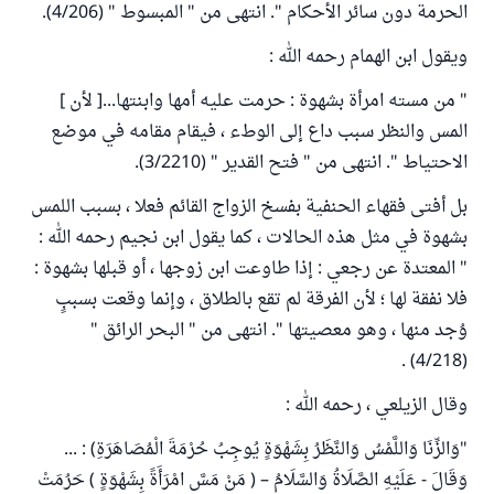
الحرمة دون سائر الأحكام ". انتهى من " المبسوط " (4/206).
ويقول ابن الهمام رحمه الله :
" من مسته امرأة بشهوة : حرمت عليه أمها وابنتها...[ لأن ]
المس والنظر سبب داع إلى الوطء ، فيقام مقامه في موضع
الاحتياط ". انتهى من " فتح القدير " (3/2210).
بل أفتى فقهاء الحنفية بفسخ الزواج القائم فعلا ، بسبب اللمس
بشهوة في مثل هذه الحالات ، كما يقول ابن نجيم رحمه الله :
" المعتدة عن رجعي : إذا طاوعت ابن زوجها ، أو قبلها بشهوة :
فلا نفقة لها ؛ لأن الفرقة لم تقع بالطلاق ، وإنما وقعت بسببٍ
وُجد منها ، وهو معصيتها ". انتهى من " البحر الرائق "
(4/218) .
وقال الزيلعي ، رحمه الله :
"وَالزِّنَا وَاللَّمْسُ وَالنَّظَرُ بِشَهْوَةٍ يُوجِبُ حُرْمَةَ الْمُصَاهَرَةِ) : ...
وَقَالَ - عَلَيْهِ الصَّلَاةُ وَالسَّلَامُ – ( مَنْ مَسَّ امْرَأَةً بِشَهْوَةٍ ) حَرُمَتْ