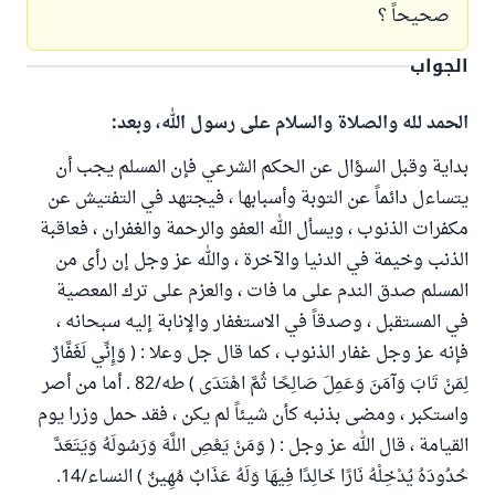
صحيحاً ؟
الجواب
الحمد لله والصلاة والسلام على رسول الله، وبعد:
بداية وقبل السؤال عن الحكم الشرعي فإن المسلم يجب أن
يتساءل دائماً عن التوبة وأسبابها ، فيجتهد في التفتيش عن
مكفرات الذنوب ، ويسأل الله العفو والرحمة والغفران ، فعاقبة
الذنب وخيمة في الدنيا والآخرة ، والله عز وجل إن رأى من
المسلم صدق الندم على ما فات ، والعزم على ترك المعصية
في المستقبل ، وصدقاً في الاستغفار والإنابة إليه سبحانه ،
فإنه عز وجل غفار الذنوب ، كما قال جل وعلا : ( وَإِنِّي لَغَفَّارٌ
لِمَنْ تَابَ وَآمَنَ وَعَمِلَ صَالِحًا ثُمَّ اهْتَدَى ) طه/82 . أما من أصر
واستكبر ، ومضى بذنبه كأن شيئاً لم يكن ، فقد حمل وزرا يوم
القيامة ، قال الله عز وجل : ( وَمَنْ يَعْصِ اللَّهَ وَرَسُولَهُ وَيَتَعَدَّ
حُدُودَهُ يُدْخِلْهُ نَارًا خَالِدًا فِيهَا وَلَهُ عَذَابٌ مُهِينٌ ) النساء/14.