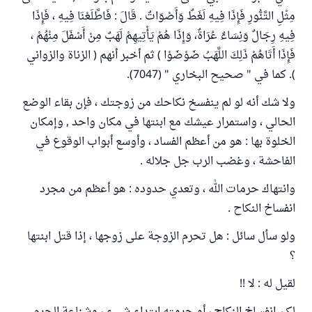
مِثْلِ التَّنُّورِ فَإِذَا فِيهِ لَغَطٌ وَأَصْوَاتٌ . قَالَ : فَاطَّلَعْنَا فِيهِ ، فَإِذَا
فِيهِ رِجَالٌ وَنِسَاءٌ عُرَاةٌ، وَإِذَا هُمْ يَأْتِيهِمْ لَهَبٌ مِنْ أَسْفَلَ مِنْهُمْ ،
فَإِذَا أَتَاهُمْ ذَلِكَ اللَّهَبُ ضَوْضَوْا ) ثم أخبر أنهم ( الزناة والزواني
). كما في " صحيح البخاري " (7047).
ولا شك أنه لو لم ينفسخ نكاحك من زوجتك ، فإن بقاء الوضع
الحالي ، واستمرار عيشك مع ابنتها في مكان واحد , وإمكان
الخلوة بها : هو من أعظم الفساد ، وأوسع أبواب الوقوع في
الفاحشة ، وغضب الرب جل جلاله .
وانتهاك حرمات الله ، وتعدي حدوده : هو أعظم من مجرد
انفساخ النكاح .
ولو سأل سائل : هل تحرم الزوجة على زوجها ، إذا قتل ابنتها
؟
لقيل له : لا !!