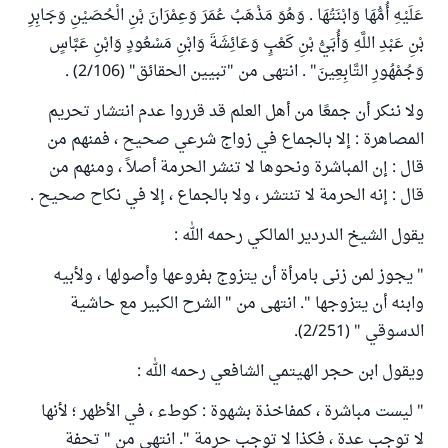
عَلَيْهِ أُمُّهَا وَابْنَتُهَا . وَهُوَ مَذْهَبُ عُمَرَ وَعِمْرَانَ بْنِ الْحُصَيْنِ وَجَابِرِ
بْنِ عَبْدِ اللَّهِ وَأُبَيُّ بْنِ كَعْبٍ وَعَائِشَةَ وَابْنِ مَسْعُودٍ وَابْنِ عَبَّاسٍ
وَجُمْهُورِ التَّابِعِينَ" . انتهى من "تبيين الحقائق" (2/106) .
ولا ننكر أن جمعًا من أهل العلم قد قرروا عدم انتشار تحريم
المصاهرة : إلا بالجماع في زواج شرعي صحيح ، فمنهم من
قال : إن المباشرة ونحوها لا تنشر الحرمة أصلاً ، ومنهم من
قال : إنه الحرمة لا تنتشر ، ولا بالجماع ، إلا في نكاح صحيح .
يقول الشيخ الدردير المالكي رحمه الله :
" يجوز لمن زنى بامرأة أن يتزوج بفروعها وأصولها ، ولأبيه
وابنه أن يتزوجها ". انتهى من " الشرح الكبير مع حاشية
الدسوقي " (2/251).
ويقول ابن حجر الهيتمي الشافعي رحمه الله :
" ليست مباشرة ، كمفاخذة بشهوة : كوطء ، في الأظهر ؛ لأنها
لا توجب عدة ، فكذا لا توجب حرمة ". انتهى من " تحفة