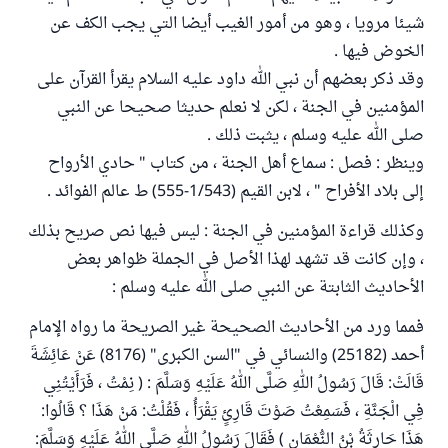
شيئا مرويا ، وهو من أمور الغيب أيضا التي يجب الكف عن
الخوض فيها .
وقد ذكر بعضهم أن نبي الله داود عليه السلام يقرأ القرآن على
المؤمنين في الجنة ، لكن لا نعلم حديثا صحيحا عن النبي
صلى الله عليه وسلم ، يثبت ذلك .
وينظر : فصل : سماع أهل الجنة ، من كتاب " حادي الأرواح
إلى بلاد الأفراح " ، لابن القيم (1/543-555) ط عالم الفوائد .
وكذلك قراءة المؤمنين في الجنة : ليس فيها نص صريح بذلك
، وإن كانت قد تشهد لهذا الأصل في الجملة ظواهر بعض
الأحاديث الثابتة عن النبي صلى الله عليه وسلم :
فمما ورد من الأحاديث الصحيحة غير الصريحة ما رواه الإمام
أحمد (25182) والنسائي في "السن الكبرى" (8176) عَنْ عَائِشَةَ
قَالَتْ: قَالَ رَسُولُ اللهِ صَلَّى اللهُ عَلَيْهِ وَسَلَّمَ : ( نِمْتُ ، فَرَأَيْتُنِي
فِي الْجَنَّةِ ، فَسَمِعْتُ صَوْتَ قَارِئٍ يَقْرَأُ ، فَقُلْتُ: مَنْ هَذَا ؟ قَالُوا:
هَذَا حَارِثَةُ بْنُ النُّعْمَانِ ) فَقَالَ رَسُولُ اللهِ صَلَّى اللهُ عَلَيْهِ وَسَلَّمَ: