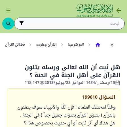
الموضوعية
القرآن وعلومه
فضائل القرآن
هل ثبت أن الله تعالى ورسله يتلون
القرآن على أهل الجنة في الجنة ؟
15/رمضان/1434 الموافق 23/يوليو/2013
118,147
السؤال
199610
وفقاً لمختلف العلماء : فإن الله والأنبياء سوف يتغنون
بالقرآن ( يتلون القرآن بصوت جميل جداً ) في الجنة .
هل هناك أي أثر ثابت أو أي حديث بخصوص هذا ؟