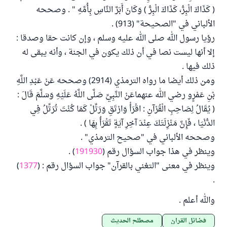
( كَذَاكَ الْبِرُّ، كَذَاكَ الْبِرُّ ) وَكَانَ أَبَرَّ النَّاسِ بِأُمِّهِ " . وصححه
الألباني في "الصحيحة" (913) .
رؤيا رسول الله صلى الله عليه وسلم ، وإن كانت حقا وصدقا :
إلا أنها ليست نصا في أن ذلك يكون في الجنة ، وأنه يبقى له
ذلك فيها .
ومن ذلك أيضا ما رواه الترمذي (2914) وصححه عَنْ عَبْدِ اللَّهِ
بْنِ عَمْرٍو رضي الله عنهماعَنْ النَّبِيِّ صَلَّى اللَّهُ عَلَيْهِ وَسَلَّمَ قَالَ :
( يُقَالُ لِصَاحِبِ الْقُرْآنِ : اقْرَأْ وَارْتَقِ وَرَتِّلْ كَمَا كُنْتَ تُرَتِّلُ فِي
الدُّنْيَا ، فَإِنَّ مَنْزِلَتَكَ عِنْدَ آخِرِ آيَةٍ تَقْرَأُ بِهَا ) .
وصححه الألباني في "صحيح الترمذي" .
وينظر في هذا جواب السؤال رقم (
191930
) .
وينظر في معنى "التغني بالقرآن" جواب السؤال رقم : (
1377
)
.
والله أعلم .
فضائل القرآن
مصطلح الحديث