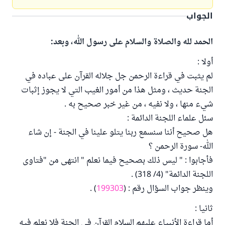
الجواب
الحمد لله والصلاة والسلام على رسول الله، وبعد:
أولا :
لم يثبت في قراءة الرحمن جل جلاله القرآن على عباده في
الجنة حديث ، ومثل هذا من أمور الغيب التي لا يجوز إثبات
شيء منها ، ولا نفيه ، من غير خبر صحيح به .
سئل علماء اللجنة الدائمة :
هل صحيح أننا سنسمع ربنا يتلو علينا في الجنة - إن شاء
الله- سورة الرحمن ؟
فأجابوا : " ليس ذلك بصحيح فيما نعلم " انتهى من "فتاوى
اللجنة الدائمة" (4/ 318) .
وينظر جواب السؤال رقم : (
199303
) .
ثانيا :
أما قراءة الأنبياء عليهم السلام القرآن في الجنة فلا نعلم فيه