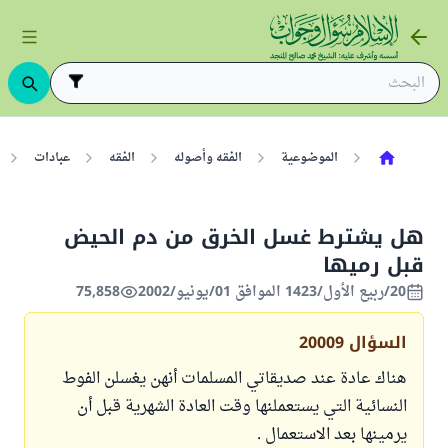
الموضوعية
الفقه وأصوله
الفقه
عبادات
هل يشترط غسل الخرق من دم الحيض
قبل رميها
20/ربيع الأول/1423 الموافق 01/يونيو/2002
75,858
السؤال
20009
هناك عادة عند صديقاتي المسلمات أنهن يغسلن الفوط
النسائية التي يستعملنها وقت العادة الشهرية قبل أن
يرمينها بعد الاستعمال .