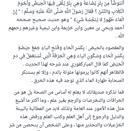
أَنَتَوَضَّأُ مِنْ بِئْرِ بُضَاعَةَ وَهِيَ بِئْرٌ يُلْقَى فِيهَا الْحِيَضُ وَلُحُومُ
الْكِلَابِ وَالنَّتْنُ ؟ فَقَالَ رَسُولُ اللَّهِ صَلَّى اللَّهُ عَلَيْهِ وَسَلَّمَ : " إِنَّ
الْمَاءَ طَهُورٌ لا يُنَجِّسُهُ شَيْءٌ " وهو حديث صحيح صححه
أحمد ويحي بن معين وابن خزيمة وابن تيمية وغيرهم رحمهم
الله .
والمقصود بالحيض : بِكَسْرِ الْحَاءِ وَفَتْحِ الياءِ جَمْعُ حِيْضَةٍ
بِكَسْرِ الْحَاءِ وَسُكُونِ الياء وَهِيَ الْخِرْقَةُ الَّتِي تُسْتَعْمَلُ فِي دَمِ
الْحَيْضِ كما قال المباركفوري عند شرحه لهذا الحديث .
فالظاهر أنهم كانوا يرمونها ملوثة بالدم ، وإلا لم يستنكر
الصحابة طهارة الماء الذي توجد فيه هذه الخرق .
فما تذكره صديقاتك لا يعلم له أساس من الصحة بل هو من
الخرافات والتخرصات والرجم بغير علم ، وما أكثر ما أشيع
مثل هذه الأمور عند العامة ولذلك لابد من المطالبة بالبينة
والدليل والرجوع إلى أهل العلم وكتب العلم ورفض هذه
الخزعبلات والتحذير منها ، وعلى الشخص أن يتحصن من شر