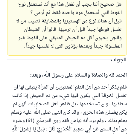
هل صحيح أننا يجب أن نفعل هذا مع أننا نستعمل نوع
الفوط التي تُستعمل مرة واحدة فقط ثم تُرمى ؟
قيل أن هناك نوع من الهستيريا والمضايقة تصيب من لا
تغسل فوطها جيداً قبل أن ترميها. قالوا أن الشيطان
والجن يحبون أكل دم الحيض المتبقي على الفوط غير
المغسولة جيداً وبعدها يؤذون التي لا تغسلها جيداً .
الجواب
الحمد لله والصلاة والسلام على رسول الله، وبعد:
فلم يذكر أحد من أهل العلم المعتبرين أن المرأة ينبغي لها أن
تغسل الخرقة التي يكون فيها شيء من دم الحيض إذا كانت
ستلقيها ، ولن تستخدمها ، بل ظاهر فعل الصحابيات أنهن لم
يكن يغسلن هذه الخرق ، وقد كان النبي صلى الله عليه وسلم
يعلم بذلك ، ولم يرد أنه نهاهن فقد روى الترمذي (61) وغيره
من أهل السنن عَنْ أَبِي سَعِيدٍ الْخُدْرِيِّ قَالَ : قِيلَ يَا رَسُولَ اللَّهِ