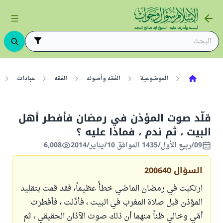
الموضوعية
الفقه وأصوله
الفقه
عبادات
قلّد صوت المؤذن في رمضان فأفطر أهل
البيت ، ثم ندم ، فماذا عليه ؟
09/ربيع الأول/1435 الموافق 10/يناير/2014
6,008
السؤال
200640
ارتكبت في رمضان الماضي خطأً عظيماً، فقد قمت بتقليد
المؤذن قبل صلاة المغرب في البيت ، فأذّنت ، فأفطرت
أمّي وخالي ظناً منهما أن ذلك صوت الآذان الحقيقي ، ثم