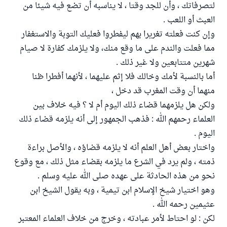
لتصرفاتك ، وأن للجد وقتا ، لا يناسبه أن تضع فيه شيئا من
العبث أو اللعب .
وإن كنت فعلته تغريرا بهم ليفطروا فعليك التوبة والاستغفار
مما فعلت والندم على ما وقع منك، ولا يلزمك كفارة لا صيام
شهرين متتابعين ولا غير ذلك .
أما بالنسبة لأمك وخالك فلا إثم عليهما ، لأنهما أفطرا ظنا
منهما أن وقت المغرب قد دخل ،
ولكن هل يلزمهما قضاء ذلك اليوم أم لا ؟ فيه خلاف بين
العلماء رحمهم الله : فذهب الجمهور إلى أنه يلزمه قضاء ذلك
اليوم .
واختار بعض أهل العلم أنه لا يلزمه قضاؤه ، والأصل براءة
ذمته ، ولم يرد في الشرع ما يلزمه بقضاء مثل ذلك ، مع وقوع
نحو من هذه الحادثة على عهده صلى الله عليه وسلم .
وهو اختيار شيخ الإسلام ابن تيمية ، وبه يقول الشيخ ابن
عثيمين رحمه الله .
لكن : لو احتاط لأمر عبادته ، وخرج من خلاف العلماء المعتبر