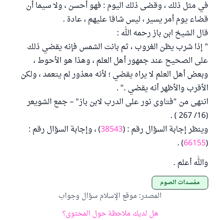
في مثل ذلك ، وقضى ذلك اليوم : فهو أحسن ، ولا سيما أن
قضاء يوم أمر يسير ، ليس شاقا عليهم ، عادة .
قال الشيخ ابن باز رحمه الله :
" إذا شرب يظن الغروب ، ثم بانت الشمس فإنه يقضي ذلك
على الصحيح عند جمهور أهل العلم ، وهذا هو الأحوط ،
وبعض أهل العلم لا يراه يقضي ؛ لأنه معذور لم يتعمد ، ولكن
الأقرب والأظهر أنه يقضي ." .
انتهى من "فتاوى نور على الدرب لابن باز" – جمع الشويعر
(16/ 267 ) .
وينظر إجابة السؤال رقم : (
38543
) ، وإجابة السؤال رقم :
) .
66155
(
والله أعلم .
مفسدات الصوم
المصدر
:
موقع الإسلام سؤال وجواب
هل لديك ملاحظة حول المحتوى؟