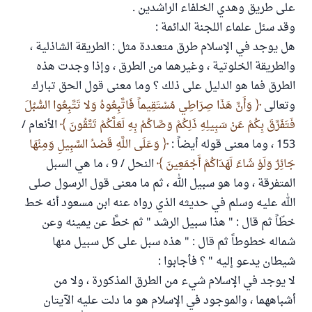
على طريق وهدي الخلفاء الراشدين .
وقد سئل علماء اللجنة الدائمة :
هل يوجد في الإسلام طرق متعددة مثل : الطريقة الشاذلية ،
والطريقة الخلوتية ، وغيرهما من الطرق ، وإذا وجدت هذه
الطرق فما هو الدليل على ذلك ؟ وما معنى قول الحق تبارك
وتعالى
وَأَنَّ هَذَا صِرَاطِي مُسْتَقِيماً فَاتَّبِعُوهُ وَلا تَتَّبِعُوا السُّبُلَ
فَتَفَرَّقَ بِكُمْ عَنْ سَبِيلِهِ ذَلِكُمْ وَصَّاكُمْ بِهِ لَعَلَّكُمْ تَتَّقُونَ
الأنعام /
153 ، وما معنى قوله أيضاً :
وَعَلَى اللَّهِ قَصْدُ السَّبِيلِ وَمِنْهَا
جَائِرٌ وَلَوْ شَاءَ لَهَدَاكُمْ أَجْمَعِينَ
النحل / 9 ، ما هي السبل
المتفرقة ، وما هو سبيل الله ، ثم ما معنى قول الرسول صلى
الله عليه وسلم في حديثه الذي رواه عنه ابن مسعود أنه خط
خطّاً ثم قال : " هذا سبيل الرشد " ثم خطَّ عن يمينه وعن
شماله خطوطاً ثم قال : " هذه سبل على كل سبيل منها
شيطان يدعو إليه " ؟ فأجابوا :
لا يوجد في الإسلام شيء من الطرق المذكورة ، ولا من
أشباههما ، والموجود في الإسلام هو ما دلت عليه الآيتان