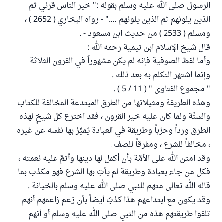
الرسول صلى الله عليه وسلم بقوله :" خير الناس قرني ثم
الذين يلونهم ثم الذين يلونهم …." - رواه البخاري ( 2652 ) ،
ومسلم ( 2533 ) من حديث ابن مسعود - .
قال شيخ الإسلام ابن تيمية رحمه الله :
وأما لفظ الصوفية فإنه لم يكن مشهوراً في القرون الثلاثة
وإنما اشتهر التكلم به بعد ذلك .
" مجموع الفتاوى " ( 11 / 5 ) .
وهذه الطريقة ومثيلاتها من الطرق المبتدعة المخالفة للكتاب
والسنَّة ولما كان عليه خير القرون ، فقد اخترع كل شيخٍ لهذه
الطرق ورداً وحزباً وطريقة في العبادة يُميِّز بها نفسه عن غيره
، مخالفاً للشرع ، ومفرقاً للصف .
وقد امتن الله على الأمَّة بأن أكمل لها دينها وأتمَّ عليه نعمته ،
فكل من جاء بعبادة وطريقة لم يأتِ بها الشرع فهو مكذب بما
قاله الله تعالى متهم للنبي صلى الله عليه وسلم بالخيانة .
وقد يكون مع ابتداعهم هذا كذبٌ أيضاً بأن زعم زاعمهم أنهم
تلقوا طريقتهم هذه من النبي صلى الله عليه وسلم أو أنهم