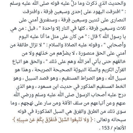
والحديث الذي ذكرتَ وما دلَّ عليه قوله صلى الله عليه وسلم
: " افترقت اليهود على إحدى وسبعين فِرقة ، وافترقت
النصارى على ثنتين وسبعين فِرقة ، وستفترق أمتي على
ثلاث وسبعين فِرقة ، كلها في النار إلا واحدة " ، قيل : من هي
يا رسول الله ؟ قال : " من كان على مثل ما أنا عليه اليوم
وأصحابي " ، وقوله عليه الصلاة والسلام : " لا تزال طائفة من
أمتي على الحق منصورة ، لا يضرُّهم من خذلهم ولا من
خالفهم حتى يأتي أمر الله وهم على ذلك " ، والحق هو اتباع
القرآن الكريم والسنَّة النبويَّة الصحيحة الصريحة ، وهذا هو
سبيل الله ، وهو الصراط المستقيم ، وهو قصد السبيل ، وهو
الخط المستقيم المذكور في حديث ابن مسعود ، وهو الذي
درج عليه أصحاب الرسول صلى الله عليه وسلم ورضي الله
عنهم وعن أتباعهم من سلف الأمَّة ومن سار على نهجهم ، وما
سوى ذلك من الطرق والفِرق هي السبل المذكورة في قوله
سبحانه وتعالى :
وَلا تَتَّبِعُوا السُّبُلَ فَتَفَرَّقَ بِكُمْ عَنْ سَبِيلِهِ
الأنعام / 153 .