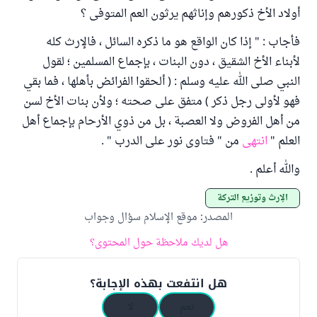
أولاد الأخ ذكورهم وإناثهم يرثون العم المتوفى ؟
فأجاب : " إذا كان الواقع هو ما ذكره السائل ، فالإرث كله
لأبناء الأخ الشقيق ، دون البنات ، بإجماع المسلمين ؛ لقول
النبي صلى الله عليه وسلم : ( ألحقوا الفرائض بأهلها ، فما بقي
فهو لأولى رجل ذكر ) متفق على صحته ؛ ولأن بنات الأخ لسن
من أهل الفروض ولا العصبة ، بل من ذوي الأرحام بإجماع أهل
العلم "
انتهى
من " فتاوى نور على الدرب " .
والله أعلم .
الإرث وتوزيع التركة
المصدر
:
موقع الإسلام سؤال وجواب
هل لديك ملاحظة حول المحتوى؟
هل انتفعت بهذه الإجابة؟
نعم
لا