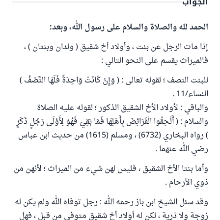
الجواب
الحمد لله والصلاة والسلام على رسول الله، وبعد:
إذا مات الرجل عن بنت ، وأولاد أخ شقيق ( ولدان وبنتان ) ،
فالميراث يقسم على النحو التالي :
للبنت النصف ؛ لقوله تعالى : ( وَإِنْ كَانَتْ وَاحِدَةً فَلَهَا النِّصْفُ )
النساء/11 .
والباقي : لأولاد الأخ الشقيق الذكور ؛ لقوله عليه الصلاة
والسلام : ( أَلْحِقُوا الْفَرَائِضَ بِأَهْلِهَا فَمَا بَقِيَ فَهُوَ لِأَوْلَى رَجُلٍ ذَكَرٍ
) رواه البخاري (6732) ، ومسلم (1615) من حديث ابن عباس
رضي الله عنهما .
وأما بنتا الأخ الشقيق ، فليس لهن شيء من الميراث ؛ لأنهن من
ذوي الأرحام .
وقد سئل الشيخ ابن باز رحمه الله : رجل توفاه الله ولم يكن له
زوجة ولا ذرية ، لكن له أولاد أخ شقيق متوفى من قبل ، فهل