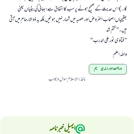
گا۔) اس حدیث کے صحیح ہونے پر سب کا اتفاق ہے؛ بھائی کی بیٹیاں یعنی
بھتیجیاں اصحاب الفروض اور عصبہ میں شمار نہیں ہوتیں بلکہ یہ ذو الارحام میں آتی
ہیں۔" ختم شد
" فتاوى نور على الدرب "
واللہ اعلم
وراثت اور ترکہ کی تقسیم
ماخذ
:
الاسلام سوال و جواب
ایمیل خبرنامہ