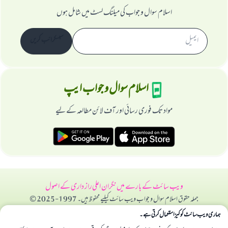
اسلام سوال و جواب کی میلنگ لسٹ میں شامل ہوں
سبسکرائب کریں
اسلام سوال و جواب ایپ
مواد تک فوری رسائی اور آف لائن مطالعہ کے لیے
ویب سائٹ کے بارے میں
نگران اعلی
راز داری کے اصول
جملہ حقوق اسلام سوال و جواب ویب سائٹ کیلیے محفوظ ہیں۔ 1997-2025 ©
ہماری ویب سائٹ کوکیز استعمال کرتی ہے۔