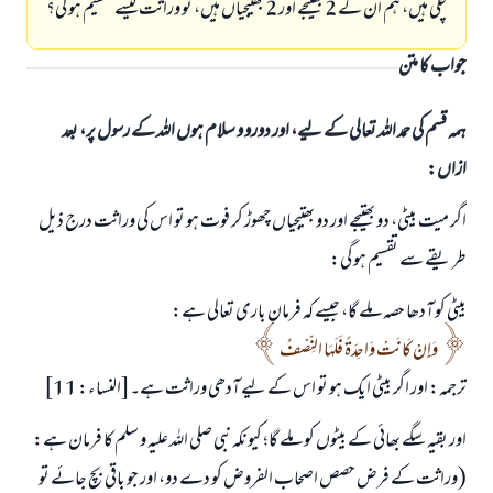
چکی ہیں، ہم ان کے 2 بھتیجے اور 2 بھتیجیاں ہیں، تو وراثت کیسے تقسیم ہو گی؟
جواب کا متن
ہمہ قسم کی حمد اللہ تعالی کے لیے، اور دورو و سلام ہوں اللہ کے رسول پر، بعد
ازاں:
اگر میت بیٹی، دو بھتیجے اور دو بھتیجیاں چھوڑ کر فوت ہو تو اس کی وراثت درج ذیل
طریقے سے تقسیم ہو گی:
بیٹی کو آدھا حصہ ملے گا، جیسے کہ فرمانِ باری تعالی ہے:
وَإِنْ كَانَتْ وَاحِدَةً فَلَهَا النِّصْفُ
ترجمہ: اور اگر بیٹی ایک ہو تو اس کے لیے آدھی وراثت ہے۔[النساء: 11]
اور بقیہ سگے بھائی کے بیٹوں کو ملے گا؛ کیونکہ نبی صلی اللہ علیہ و سلم کا فرمان ہے:
(وراثت کے فرض حصص اصحاب الفروض کو دے دو، اور جو باقی بچ جائے تو