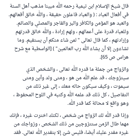
قال شيخ الإسلام ابن تيمية رحمه الله مبينا مذهب أهل السنة
في أفعال العباد : ( والعباد فاعلون حقيقة ، والله خالق أفعالهم.
والعبد هو المؤمن والكافر والبر والفاجر والمصلي والصائم.
وللعباد قدرة على أعمالهم ، ولهم إرادة ، والله خالق قدرتهم
وإرادتهم ، كما قال تعالى " لمن شاء منكم أن يستقيم. وما
تشاءون إلا أن يشاء الله رب العالمين" ) [الواسطية مع شرح
هراس ص 65].
والزواج من جملة ما قدره الله تعالى ، والشخص الذي
سيتزوجك ، قد علم الله من هو ، ومتى ولد وأين ومتى
سيموت ، وكيف سيكون حاله معك ، إلى غير ذلك من
التفاصيل ، كل ذلك قد علمه الله وكتبه في اللوح المحفوظ ،
وهو واقع لا محالة كما قدر الله.
وإذا قدر الله لك الزواج من شخص ، لكنك اخترت غيره ، فإنك
مهما طال الزمن ستتزوجين من ذلك الشخص ، وزواجك من
غيره مقدر عليك أيضا، فليس شئ إلا بتقدير الله تعالى. فقد