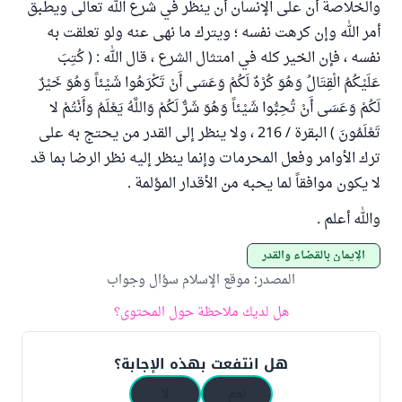
والخلاصة أن على الإنسان أن ينظر في شرع الله تعالى ويطبق
أمر الله وإن كرهت نفسه ؛ ويترك ما نهى عنه ولو تعلقت به
نفسه ، فإن الخير كله في امتثال الشرع ، قال الله : ( كُتِبَ
عَلَيْكُمُ الْقِتَالُ وَهُوَ كُرْهٌ لَكُمْ وَعَسَى أَنْ تَكْرَهُوا شَيْئاً وَهُوَ خَيْرٌ
لَكُمْ وَعَسَى أَنْ تُحِبُّوا شَيْئاً وَهُوَ شَرٌّ لَكُمْ وَاللَّهُ يَعْلَمُ وَأَنْتُمْ لا
تَعْلَمُونَ ) البقرة / 216 ، ولا ينظر إلى القدر من يحتج به على
ترك الأوامر وفعل المحرمات وإنما ينظر إليه نظر الرضا بما قد
لا يكون موافقاً لما يحبه من الأقدار المؤلمة .
والله أعلم .
الإيمان بالقضاء والقدر
المصدر
:
موقع الإسلام سؤال وجواب
هل لديك ملاحظة حول المحتوى؟
هل انتفعت بهذه الإجابة؟
نعم
لا