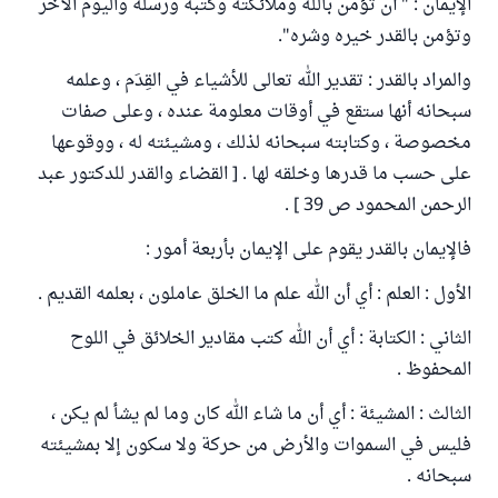
الإيمان : " أن تؤمن بالله وملائكته وكتبه ورسله واليوم الآخر
وتؤمن بالقدر خيره وشره".
والمراد بالقدر : تقدير الله تعالى للأشياء في القِدَم ، وعلمه
سبحانه أنها ستقع في أوقات معلومة عنده ، وعلى صفات
مخصوصة ، وكتابته سبحانه لذلك ، ومشيئته له ، ووقوعها
على حسب ما قدرها وخلقه لها . [ القضاء والقدر للدكتور عبد
الرحمن المحمود ص 39 ] .
فالإيمان بالقدر يقوم على الإيمان بأربعة أمور :
الأول : العلم : أي أن الله علم ما الخلق عاملون ، بعلمه القديم .
الثاني : الكتابة : أي أن الله كتب مقادير الخلائق في اللوح
المحفوظ .
الثالث : المشيئة : أي أن ما شاء الله كان وما لم يشأ لم يكن ،
فليس في السموات والأرض من حركة ولا سكون إلا بمشيئته
سبحانه .