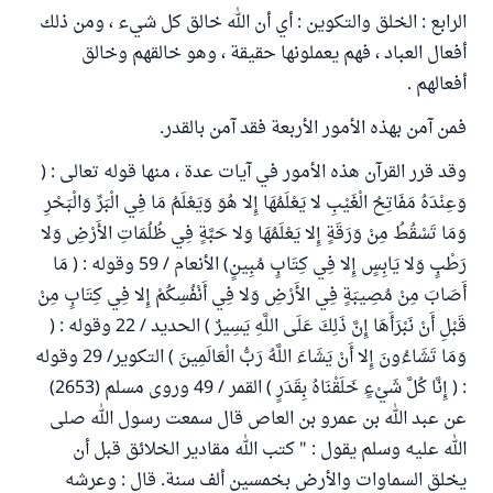
الرابع : الخلق والتكوين : أي أن الله خالق كل شيء ، ومن ذلك
أفعال العباد ، فهم يعملونها حقيقة ، وهو خالقهم وخالق
أفعالهم .
فمن آمن بهذه الأمور الأربعة فقد آمن بالقدر.
وقد قرر القرآن هذه الأمور في آيات عدة ، منها قوله تعالى : (
وَعِنْدَهُ مَفَاتِحُ الْغَيْبِ لا يَعْلَمُهَا إِلا هُوَ وَيَعْلَمُ مَا فِي الْبَرِّ وَالْبَحْرِ
وَمَا تَسْقُطُ مِنْ وَرَقَةٍ إِلا يَعْلَمُهَا وَلا حَبَّةٍ فِي ظُلُمَاتِ الأَرْضِ وَلا
رَطْبٍ وَلا يَابِسٍ إِلا فِي كِتَابٍ مُبِينٍ) الأنعام / 59 وقوله : ( مَا
أَصَابَ مِنْ مُصِيبَةٍ فِي الأَرْضِ وَلا فِي أَنْفُسِكُمْ إِلا فِي كِتَابٍ مِنْ
قَبْلِ أَنْ نَبْرَأَهَا إِنَّ ذَلِكَ عَلَى اللَّهِ يَسِيرٌ ) الحديد / 22 وقوله : (
وَمَا تَشَاءُونَ إِلا أَنْ يَشَاءَ اللَّهُ رَبُّ الْعَالَمِينَ ) التكوير/ 29 وقوله
: ( إِنَّا كُلَّ شَيْءٍ خَلَقْنَاهُ بِقَدَرٍ ) القمر / 49 وروى مسلم (2653)
عن عبد الله بن عمرو بن العاص قال سمعت رسول الله صلى
الله عليه وسلم يقول : " كتب الله مقادير الخلائق قبل أن
يخلق السماوات والأرض بخمسين ألف سنة. قال : وعرشه