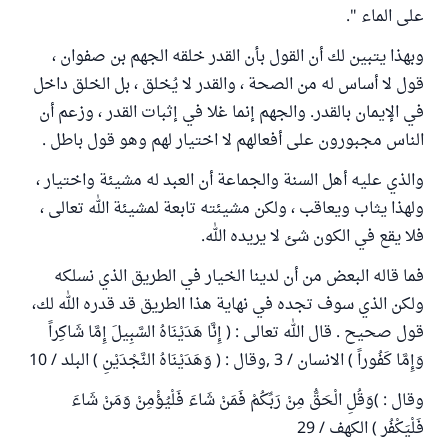
على الماء ".
وبهذا يتبين لك أن القول بأن القدر خلقه الجهم بن صفوان ،
قول لا أساس له من الصحة ، والقدر لا يُخلق ، بل الخلق داخل
في الإيمان بالقدر. والجهم إنما غلا في إثبات القدر ، وزعم أن
الناس مجبورون على أفعالهم لا اختيار لهم وهو قول باطل .
والذي عليه أهل السنة والجماعة أن العبد له مشيئة واختيار ،
ولهذا يثاب ويعاقب ، ولكن مشيئته تابعة لمشيئة الله تعالى ،
فلا يقع في الكون شئ لا يريده الله.
فما قاله البعض من أن لدينا الخيار في الطريق الذي نسلكه
ولكن الذي سوف تجده في نهاية هذا الطريق قد قدره الله لك،
قول صحيح . قال الله تعالى : ( إِنَّا هَدَيْنَاهُ السَّبِيلَ إِمَّا شَاكِراً
وَإِمَّا كَفُوراً ) الانسان / 3 ,وقال : ( وَهَدَيْنَاهُ النَّجْدَيْنِ ) البلد / 10
وقال : )وَقُلِ الْحَقُّ مِنْ رَبِّكُمْ فَمَنْ شَاءَ فَلْيُؤْمِنْ وَمَنْ شَاءَ
فَلْيَكْفُر ) الكهف / 29