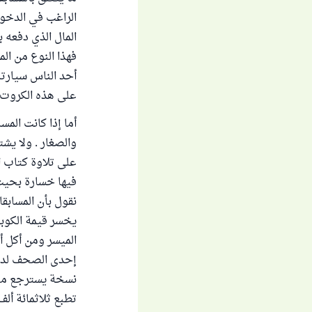
الراغب في الدخول 
المال الذي دفعه 
فهذا النوع من ال
أحد الناس سيارته
على هذه الكروت ف
أما إذا كانت المس
والصغار . ولا يش
على تلاوة كتاب ا
فيها خسارة بحيث 
نقول بأن المسابق
يخسر قيمة الكوبون
الميسر ومن أكل أ
إحدى الصحف لدينا
نسخة يسترجع منه
تطبع ثلاثمائة أل