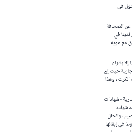
دخول في
ن عن الصحافة
 لدينا في
فق مع هوية
إلا بشراء
جارية حيث إن
الكرت ، وهذا
رية - شهادات
د شهادة
نصيب والحال
ط في إبقائها