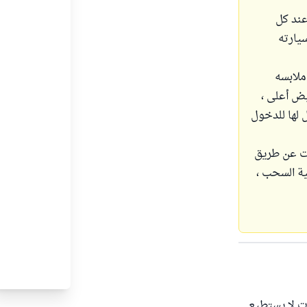
عند كل
يارته
ملابسه
تخفيض أعلى ،
 لها للدخول
ات عن طريق
ية السحب ،
ت لا يستطيع