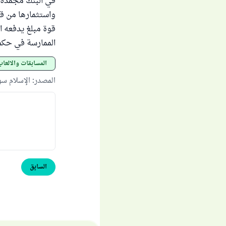
في البنك مجمدة 
واستثمارها من قب
قوة مبلغ يدفعه ا
الممارسة في حكم
المسابقات والألعاب
المصدر
:
الإسلام س
السابق