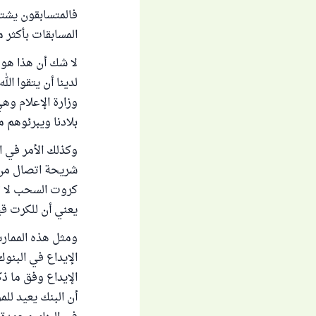
فالمتسابقون يشترو
المسابقات بأكثر 
لا شك أن هذا هو 
لدينا أن يتقوا ا
وزارة الإعلام وه
بلادنا ويبرئوهم 
وكذلك الأمر في ا
شريحة اتصال من 
كروت السحب لا تع
يعني أن للكرت ق
ومثل هذه الممار
الإيداع في البن
الإيداع وفق ما ذ
أن البنك يعيد لل