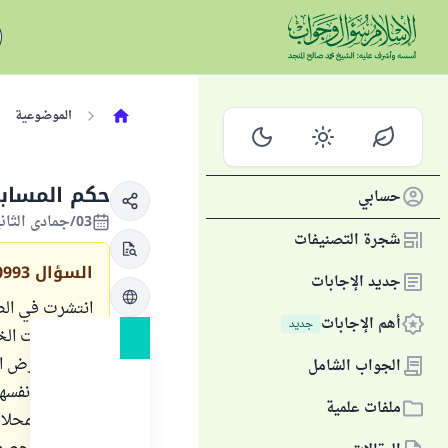
الموضوعية
حكم المساب
حسابي
03/جمادى الثانية/1422 الموافق 22/أغسطس/2001
شجرة التصنيفات
السؤال
0993
جديد الإجابات
انتشرت في ال
أهم الإجابات
جديد
والجمعيات الخ
بحيث تعرض ال
الجواب الشامل
الصحيفة نفسها 
ملفات علمية
بالنسبة للمحلا