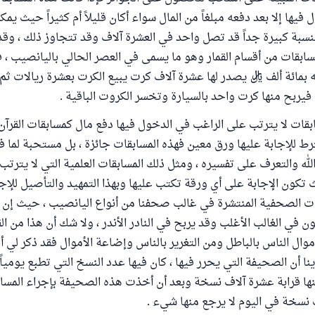
فيها إلا بعد دفعه مبلغاً من المال سواء أكان قليلاً أم كثيراً حيث يم
بنسبة كبيرة جداً قد تصل واحد في العشرة آلاف وقد تتجاوز ذلك ، وقد 
مسابقات من أقسام القمار وهو ما يسمى في العصر الحالي باليانصيب ، 
 بمائة ألف ريال يصدر لها عشرة آلاف كرت يبيع الكرت بعشرة ريالات 
يربح منها كرت واحد بالسيارة وتخسر الكروت الباقية .
ابقات لا يترتب على الراغب في الدخول فيها دفع مال كمسابقات القرآن ا
ترط للإجابة عليها ورق معين فهذه المسابقات جائزة ، بل مستحبة لما ف
لله والتعرف على تفسيره ، ومثل ذلك المسابقات العلمية التي لا يترت
تكون الإجابة على أي ورقة تكتب عليها وبهذا التمهيد والتأصيل للإج
ات الصحفية المنتشرة في غالب صحفنا من أنواع اليانصيب ، حيث إن ا
 في الغالب الأغلب وقد يربح في النادر الأندر ، ولا شك أن هذا من ال
موال الناس بالباطل ومن التغرير بالناس وإضاعة الأموال فقد ذكر لي
 أن الصحيفة التي يحرر فيها ، كان فيها عدد النسخ التي تطبع يومياً 
ا قرابة عشرة آلاف نسخة وبعد أن أخذت هذه الصحيفة بإجراء المس
ف نسخة في اليوم لا يرجع منها شيء .