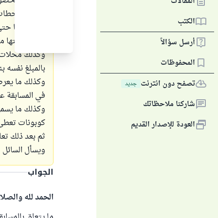
السحب للحصول 
المقالات
وكذلك محطات ال
الكتب
تعبئة منها حتى
وتغيير زيتها مجا
أرسل سؤالاً
وكذلك محلات غ
المحفوظات
وكذلك ما يعرض
تصفح دون انترنت
جديد
في المسابقة عن
شاركنا ملاحظاتك
وكذلك ما يسمى
كوبونات تعطى 
العودة للإصدار القديم
ثم بعد ذلك تعا
ويسأل السائل 
الجواب
الحمد لله والصلا
ما يتعلق بالمساب