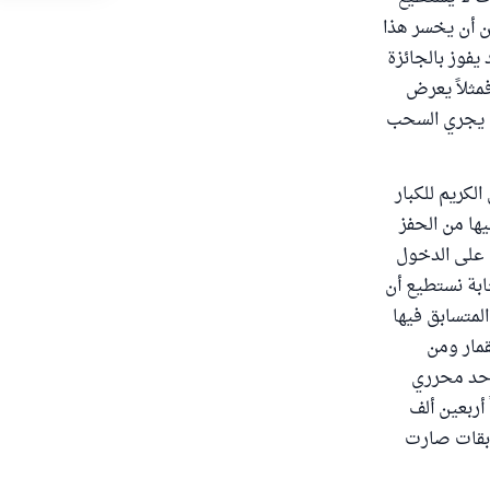
كن أن يخسر هذا
يفوز بالجائزة
فمثلاً يعرض
ثم يجري السحب
لكريم للكبار
يها من الحفز
ب على الدخول
ابة نستطيع أن
لمتسابق فيها
قمار ومن
 أحد محرري
أربعين ألف
ابقات صارت