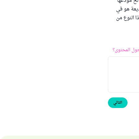
لح مودعها
ديعة هو في
ا النوع من
ول المحتوى؟
التالي