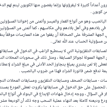
ن أعداداً كثيرة لا ليقرؤونها وإنما يقصون منها الكوبون ليتم لهم ال
من كوبون .
اليانصيب وهو من أنواع القمار والميسر وأتمنى من إخواننا المسؤولي
لله في بلادهم وفي أهل بلادهم وفي مكاسبهم ، كما أتمنى من المسؤولين
ي الجهة المشرفة على الصحافة أن يقفوا من هذه الممارسات موقفاً يت
من مسؤولية الحساب عند الله تعالى .
لمسابقات التلفزيونية التي لا يستطيع الراغب في الدخول في مسابقاتها 
الجهة الممولة لجوائز المسابقة ، ومثل ذلك في سحوبات المحلات الت
طى إلا لمن يشتري بمبلغ يتجاوز الحد الأدنى في مبلغ الشراء لإعطاء 
يمة تدفع ضمن فاتورة الشراء فهذا من ضروب اليانصيب .
سات - مسابقات الصحف ومسابقات التلفزيون ومسابقات المحلات التجا
وك للحصول على حق الدخول في مسابقاتها بكروت تعطى المودع بمستن
كر في السؤال ، ووجه إدخال شهادات الإيداع في البنوك في أنواع اليا
مودع وديعته كاملة بعد انتهاء عملية السحب وجه ذلك أن الوديعة مشرو