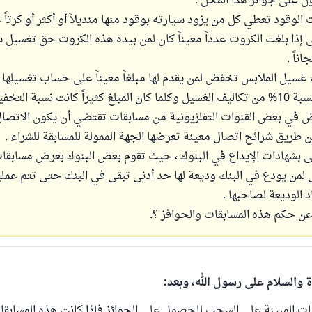
على جوائز هذا المحل .
وقود تعطي كل من يزود سيارته بوقود منها منديلاً أو أكثر أو كرتاً 
 إذا بلغت الكروت عدداً معيناً كان لمن بيده هذه الكروت حق تغسيل س
ناً .
سيل الملابس تخفض لمن يقدم لها مبلغاً معيناً على حساب تغسيلها 
بالمبلغ نفسه بنسبة 10% من تكاليف الغسيل وكلما كان المبلغ كثيراً كانت نسبة ال
 في بعض القنوات التفلزيونية من مسابقات تقتضي أن يكون الاتصال
 طريق شرائح اتصال معينة تعرضها الجهة الممولة للمسابقة للشراء .
 بشهادات الإيداع في البنوك ، حيث تقوم بعض البنوك بعرض مسابق
لمن يودع في البنك وديعة لها حد أدنى تبقى في البنك حتى تتم عمل
د الوديعة لصاحبها .
عن حكم هذه المسابقات والحوافز ؟.
ة والسلام على رسول الله، وبعد:
قات المبينة على السحب للحصول على الجوائز فإذا كانت هذه المسابقا