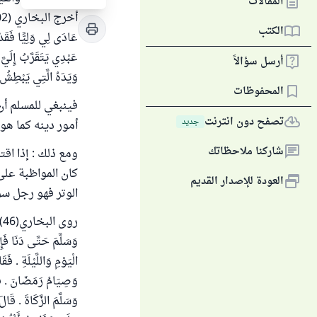
المقالات
الكتب
عَادَى لِي وَلِيًّا فَقَدْ 
عَبْدِي يَتَقَرَّبُ إِلَيَّ 
أرسل سؤالاً
وَيَدَهُ الَّتِي يَبْطِشُ ب
المحفوظات
فينبغي للمسلم أن
تصفح دون انترنت
جديد
أمور دينه كما هو 
شاركنا ملاحظاتك
ومع ذلك : إذا اق
كان المواظبة على 
العودة للإصدار القديم
الوتر فهو رجل سوء
وَسَلَّمَ حَتَّى دَنَا فَ
الْيَوْمِ وَاللَّيْلَةِ . ف
وَصِيَامُ رَمَضَانَ . قَال
وَسَلَّمَ الزَّكَاةَ . قَال