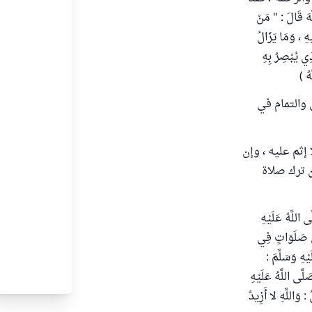
للَّهَ قَالَ : " مَنْ
هِ ، وَمَا يَزَالُ
ذِي يُبْصِرُ بِهِ
هُ )
 والتمام في
إثم عليه ، وإن
ن ترك صلاة
َّى اللَّهُ عَلَيْهِ
ْسُ صَلَوَاتٍ فِي
ْهِ وَسَلَّمَ :
َّى اللَّهُ عَلَيْهِ
: وَاللَّهِ لا أَزِيدُ