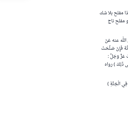
هذا مفلح بلا شك
و مفلح ناج
لله عنه عَنْ
َاتُهُ فَإِنْ صَلُحَتْ
عَزَّ وَجَلَّ :
َلَى ذَلِكَ ) رواه
فِي الْجَنَّةِ )