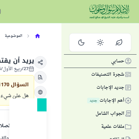
الموضوعية
يريد أن يقت
حسابي
27/ربيع الأول/1425 الموافق 16/مايو/2004
شجرة التصنيفات
السؤال
1170
جديد الإجابات
هل عليّ شيء إ
أهم الإجابات
جديد
الجواب
الجواب الشامل
الحمد لله والصلا
ملفات علمية
فعل النوافل والق