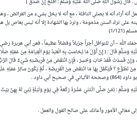
. قَالَ رَسُولُ اللَّهِ صَلَّى اللَّهُ عَلَيْهِ وَسَلَّمَ : أَفْلَحَ إِنْ صَدَقَ )
مل أنه أراد أنه لا يصلي النافلة ، مع أنه لا يخل بشيء من الفرائض ، و
ته على ترك السنن مذمومة ، وتردّ بها الشهادة إلا أنه ليس بعاص بل ه
 (1/121)
مك الله – أن للنوافل أجراً جزيلاً وفضلاً عظيماً ، فعن أبي هريرة رضي ا
َلَيْهِ وَسَلَّمَ قَالَ : ( إِنَّ أَوَّلَ مَا يُحَاسَبُ بِهِ الْعَبْدُ يَوْمَ الْقِيَامَةِ مِنْ عَمَلِهِ صَل
َ ، وَإِنْ فَسَدَتْ فَقَدْ خَابَ وَخَسِرَ ، فَإِنْ انْتَقَصَ مِنْ فَرِيضَتِهِ شَيْءٌ قَالَ الرَّبُّ 
مِنْ تَطَوُّعٍ ؟ فَيُكَمَّلَ بِهَا مَا انْتَقَصَ مِنْ الْفَرِيضَةِ ، ثُمَّ يَكُونُ سَائِرُ عَمَلِهِ ع
هِ وَسَلَّمَ : (مَنْ صَلَّى اثْنَتَيْ عَشْرَةَ رَكْعَةً فِي يَوْمٍ وَلَيْلَةٍ بُنِيَ لَهُ بِهِنَّ بَيْتٌ 
إلى معالي الأمور وأعانك على صالح القول والعمل .