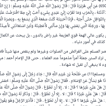
أخرج البخاري (6502) عَنْ أَبِي هُرَيْرَةَ قَالَ : قَالَ رَسُولُ اللَّهِ صَلَّى اللَّهُ عَلَيْهِ وَسَلَّمَ : ( إِنَّ ا
آذَنْتُهُ ، بِالْحَرْبِ وَمَا تَقَرَّبَ إِلَيَّ عَبْدِي بِشَيْءٍ أَحَبَّ إِلَيَّ مِمَّا افْتَرَضْتُ عَلَيْ
بِالنَّوَافِلِ حَتَّى أُحِبَّهُ ، فَإِذَا أَحْبَبْتُهُ كُنْتُ سَمْعَهُ الَّذِي يَسْمَعُ بِهِ ، وَبَصَرَهُ الَّ
ِهَا ، وَرِجْلَهُ الَّتِي يَمْشِي بِهَا وَإِنْ سَأَلَنِي لأُعْطِيَنَّهُ وَلَئِنْ اسْتَعَاذَنِي لأُعِيذَنَّ
 يكون عالي الهمة قويّ العزيمة غير راض بالدون ، بل يبحث عن الكمال
كذلك في أمور دنياه .
تصر المسلم على الفرائض من الصلوات وغيرها ولم ينقص منها شيئاً فلا 
ترك السنن جملةً أمراً مذموماً عند العلماء . حتى قال الإمام أحمد : م
 لا ينبغي أن تقبل له شهادة .
روى البخاري(46) ومسلم(11) عن طَلْحَةَ بْنَ عُبَيْدِ اللَّهِ قال : جَاءَ رَجُلٌ إِلَى رَسُولِ اللَّهِ صَل
إِذَا هُوَ يَسْأَلُ عَنْ الإِسْلامِ . فَقَالَ رَسُولُ اللَّهِ صَلَّى اللَّهُ عَلَيْهِ وَسَلَّمَ : خَم
َقَالَ هَلْ عَلَيَّ غَيْرُهَا ؟ قَالَ : لا . إِلا أَنْ تَطَوَّعَ . قَالَ رَسُولُ اللَّهِ صَلَّى اللَّهُ عَلَي
َ : هَلْ عَلَيَّ غَيْرُهُ ؟ قَالَ : لا . إِلا أَنْ تَطَوَّعَ . قَالَ : وَذَكَرَ لَهُ رَسُولُ اللَّهِ صَل
َ : هَلْ عَلَيَّ غَيْرُهَا ؟ قَالَ : لا . إِلا أَنْ تَطَوَّعَ . قَالَ : فَأَدْبَرَ الرَّجُلُ وَهُوَ يَقُولُ 