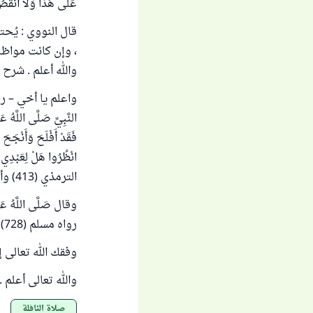
عَلَى هَذَا وَلا أَنْقُصُ 
قال النووي : يُحت
، وإن كانت مواظب
والله أعلم . شرح مسلم
واعلم يا أخي – رح
النَّبِيِّ صَلَّى اللَّهُ ع
فَقَدْ أَفْلَحَ وَأَنْجَح
انْظُرُوا هَلْ لِعَبْدِي 
الترمذي (413) وأبو داود (864) وصححه الألباني في صحيح أبي داود .
وقال صَلَّى اللَّهُ عَلَيْ
رواه مسلم (728)
وفقك الله تعالى 
والله تعالى أعلم .
صلاة النافلة