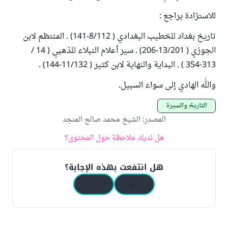
للاستزادة يراجع :
تاريخ بغداد للخطيب البغدادي ( 8/112-141) . المنتظم لابن
الجوزي ( 13/201-206) . سير أعلام النبلاء للذهبي ( 14 /
313-354 ) . البداية والنهاية لابن كثير ( 11/132-144) .
والله الهادي إلى سواء السبيل.
التاريخ والسيرة
المصدر
:
الشيخ محمد صالح المنجد
هل لديك ملاحظة حول المحتوى؟
هل انتفعت بهذه الإجابة؟
نعم
لا