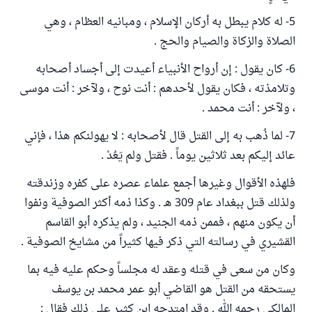
5- له كلام يبطل به أركان الإسلام ، ومبانيه العظام ، وهي
الصلاة والزكاة والصيام والحج .
6- كان يقول : إن أرواح الأنبياء أعيدت إلى أجساد أصحابه
وتلامذته ، فكان يقول لأحدهم : أنت نوح ، ولآخر : أنت موسى
، ولآخر : أنت محمد .
7- لما ذُهب به إلى القتل قال لأصحابه : لا يهولنكم هذا ، فإني
عائد إليكم بعد ثلاثين يوماً . فقتل ولم يَعُدْ .
فلهذه الأقوال وغيرها أجمع علماء عصره على كفره وزندقته
ولذلك قتل ببغداد عام 309 هـ . وكذا ذمه أكثر الصوفية ونفوا
أن يكون منهم ، فممن ذمه الجنيد ، ولم يذكره أبو القاسم
القشيري في رسالته التي ذكر فيها كثيراً من مشايخ الصوفية .
وكان من سعى في قتله وعقد له مجلساً وحكم عليه فيه بما
يستحقه من القتل هو القاضي أبو عمر محمد بن يوسف
المالكي رحمه الله . وقد امتدحه ابن كثير على ذلك فقال :