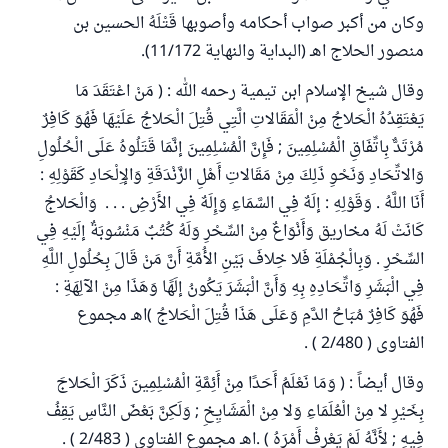
وكان من أكبر صواب أحكامه وأصوبها قَتْلَهُ الحسين بن
منصور الحلاج اهـ (البداية والنهاية 11/172).
وقال شيخ الإسلام ابن تيمية رحمه الله : ( مَنْ اعْتَقَدَ مَا
يَعْتَقِدُهُ الْحَلاجُ مِنْ الْمَقَالاتِ الَّتِي قُتِلَ الْحَلاجُ عَلَيْهَا فَهُوَ كَافِرٌ
مُرْتَدٌّ بِاتِّفَاقِ الْمُسْلِمِينَ ; فَإِنَّ الْمُسْلِمِينَ إنَّمَا قَتَلُوهُ عَلَى الْحُلُولِ
وَالاتِّحَادِ وَنَحْوِ ذَلِكَ مِنْ مَقَالاتِ أَهْلِ الزَّنْدَقَةِ وَالإِلْحَادِ كَقَوْلِهِ :
أَنَا اللَّهُ . وَقَوْلِهِ : إلَهٌ فِي السَّمَاءِ وَإِلَهٌ فِي الأَرْضِ . . . وَالْحَلاجُ
كَانَتْ لَهُ مخاريق وَأَنْوَاعٌ مِنْ السِّحْرِ وَلَهُ كُتُبٌ مَنْسُوبَةٌ إلَيْهِ فِي
السِّحْرِ . وَبِالْجُمْلَةِ فَلا خِلافَ بَيْنِ الأُمَّةِ أَنَّ مَنْ قَالَ بِحُلُولِ اللَّهِ
فِي الْبَشَرِ وَاتِّحَادِهِ بِهِ وَأَنَّ الْبَشَرَ يَكُونُ إلَهًا وَهَذَا مِنْ الآلِهَةِ :
فَهُوَ كَافِرٌ مُبَاحُ الدَّمِ وَعَلَى هَذَا قُتِلَ الْحَلاجُ )اهـ مجموع
الفتاوى ( 2/480 ) .
وقال أيضاً : ( وَمَا نَعْلَمُ أَحَدًا مِنْ أَئِمَّةِ الْمُسْلِمِينَ ذَكَرَ الْحَلاجَ
بِخَيْرِ لا مِنْ الْعُلَمَاءِ وَلا مِنْ الْمَشَايِخِ ; وَلَكِنَّ بَعْضَ النَّاسِ يَقِفُ
فِيهِ ; لأَنَّهُ لَمْ يَعْرِفْ أَمْرَهُ ) .اهـ مجموع الفتاوى ( 2/483 ) .