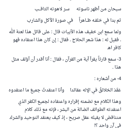
سبحان مـن أظهر ناسوته سـر لاهوته الثاقـــب
ثم بدا في خلقـه ظــاهراً في صورة الآكل والشارب
ولما سمع ابن خفيف هذه الأبيات قال : على قائل هذا لعنة الله
. فقيل له : هذا شعر الحلاج . فقال : إن كان هذا اعتقاده فهو
كافر اهـ
3- سمع قارئاً يقرأ آية من القرآن ، فقال : أنا أقدر أن أؤلف مثل
هذا .
4- من أشعاره :
عَقَدَ الخلائقُ في الإله عقائدا وأنا اعتقدتُ جميعَ ما اعتقدوه
وهذا الكلام مع تضمنه إقراره واعتقاده لجميع الكفر الذي
اعتقدته الطوائف الضالة من البشر ، فإنه مع ذلك كلام
متناقض لا يقبله عقل صريح ، إذ كيف يعتقد التوحيد والشرك
في آنٍ واحد ؟!