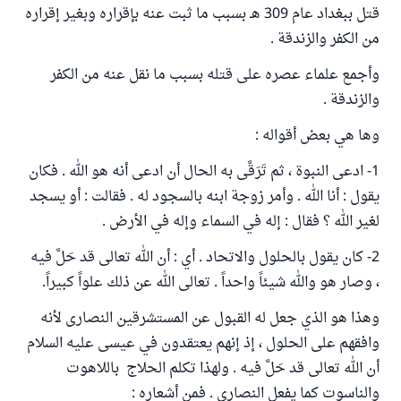
قتل ببغداد عام 309 هـ بسبب ما ثبت عنه بإقراره وبغير إقراره
من الكفر والزندقة .
وأجمع علماء عصره على قتله بسبب ما نقل عنه من الكفر
والزندقة .
وها هي بعض أقواله :
1- ادعى النبوة ، ثم تَرَقَّى به الحال أن ادعى أنه هو الله . فكان
يقول : أنا الله . وأمر زوجة ابنه بالسجود له . فقالت : أو يسجد
لغير الله ؟ فقال : إله في السماء وإله في الأرض .
2- كان يقول بالحلول والاتحاد . أي : أن الله تعالى قد حَلَّ فيه
، وصار هو والله شيئاً واحداً . تعالى الله عن ذلك علواً كبيراً.
وهذا هو الذي جعل له القبول عن المستشرقين النصارى لأنه
وافقهم على الحلول ، إذ إنهم يعتقدون في عيسى عليه السلام
أن الله تعالى قد حَلَّ فيه . ولهذا تكلم الحلاج باللاهوت
والناسوت كما يفعل النصارى . فمن أشعاره :