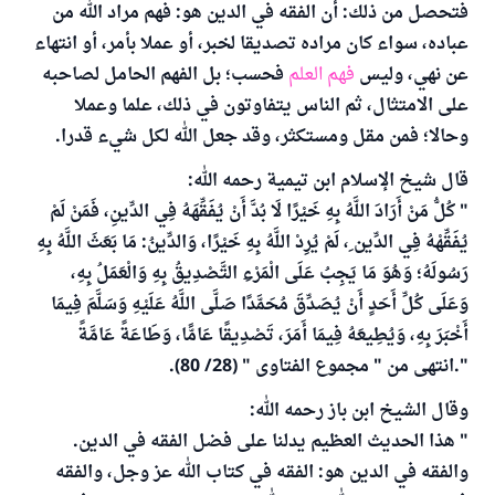
فتحصل من ذلك: أن الفقه في الدين هو: فهم مراد الله من
عباده، سواء كان مراده تصديقا لخبر، أو عملا بأمر، أو انتهاء
عن نهي، وليس
فهم العلم
فحسب؛ بل الفهم الحامل لصاحبه
على الامتثال، ثم الناس يتفاوتون في ذلك، علما وعملا
وحالا؛ فمن مقل ومستكثر، وقد جعل الله لكل شيء قدرا.
قال شيخ الإسلام ابن تيمية رحمه الله:
" كُلُّ مَنْ أَرَادَ اللَّهُ بِهِ خَيْرًا لَا بُدَّ أَنْ يُفَقِّهَهُ فِي الدِّينِ، فَمَنْ لَمْ
يُفَقِّهْهُ فِي الدِّين ِ، لَمْ يُرِدْ اللَّهُ بِهِ خَيْرًا، وَالدِّينُ: مَا بَعَثَ اللَّهُ بِهِ
رَسُولَهُ؛ وَهُوَ مَا يَجِبُ عَلَى الْمَرْءِ التَّصْدِيقُ بِهِ وَالْعَمَلُ بِهِ،
وَعَلَى كُلِّ أَحَدٍ أَنْ يُصَدِّقَ مُحَمَّدًا صَلَّى اللَّهُ عَلَيْهِ وَسَلَّمَ فِيمَا
أَخْبَرَ بِهِ، وَيُطِيعَهُ فِيمَا أَمَرَ، تَصْدِيقًا عَامًّا، وَطَاعَةً عَامَّةً
".انتهى من " مجموع الفتاوى " (28/ 80).
وقال الشيخ ابن باز رحمه الله:
" هذا الحديث العظيم يدلنا على فضل الفقه في الدين.
والفقه في الدين هو: الفقه في كتاب الله عز وجل، والفقه