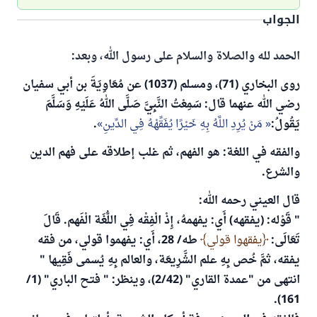
الجواب
الحمد لله والصلاة والسلام على رسول الله، وبعد:
روى البخاري (71)، ومسلم (1037) عن مُعَاوِيَةَ بن أبي سفيان
رضي الله عنهما قال: سَمِعْتُ النَّبِيَّ صَلَّى اللهُ عَلَيْهِ وَسَلَّمَ
يَقُولُ:
مَنْ يُرِدِ اللَّهُ بِهِ خَيْرًا يُفَقِّهْهُ فِي الدِّينِ
.
والفقه في اللغة: هو الفهم، ثم غلب إطلاقه على فهم الدين
والشرع.
قال العيني رحمه الله:
" قَوْله: (يفقهه) أَي: يفهمهُ، إِذْ الْفِقْه فِي اللُّغَة الْفَهم. قَالَ
تَعَالَى:
يفقهوا قولي
طه/ 28، أَي: يفهموا قولي، من فقه
يفقه، ثمَّ خُص بِهِ علم الشَّرِيعَة، والعالم بِهِ يُسمى فَقِيها "
انتهى من "عمدة القاري" (2/42)، وينظر: " فتح الباري" (1/
161).