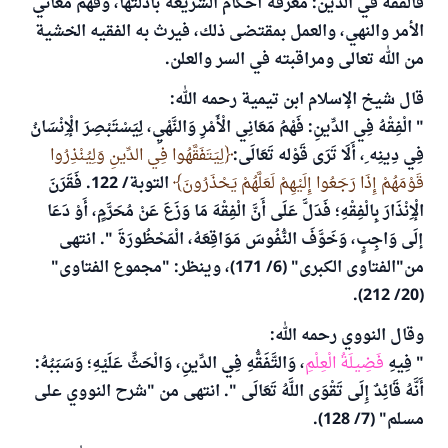
فالفقه في الدين: معرفة أحكام الشريعة بأدلتها، وفهم معاني
الأمر والنهي، والعمل بمقتضى ذلك، فيرث به الفقيه الخشية
من الله تعالى ومراقبته في السر والعلن.
قال شيخ الإسلام ابن تيمية رحمه الله:
" الْفِقْهُ فِي الدِّينِ: فَهْمُ مَعَانِي الْأَمْرِ وَالنَّهْيِ، لِيَسْتَبْصِرَ الْإِنْسَانُ
فِي دِينِه ِ، أَلَا تَرَى قَوْله تَعَالَى:
لِيَتَفَقَّهُوا فِي الدِّينِ وَلِيُنْذِرُوا
قَوْمَهُمْ إِذَا رَجَعُوا إِلَيْهِمْ لَعَلَّهُمْ يَحْذَرُونَ
التوبة/ 122. فَقَرَنَ
الْإِنْذَارَ بِالْفِقْهِ؛ فَدَلَّ عَلَى أَنَّ الْفِقْهَ مَا وَزَعَ عَنْ مُحَرَّمٍ، أَوْ دَعَا
إلَى وَاجِبٍ، وَخَوَّفَ النُّفُوسَ مَوَاقِعَهُ، الْمَحْظُورَةَ ". انتهى
من"الفتاوى الكبرى" (6/ 171)، وينظر: "مجموع الفتاوى"
(20/ 212).
وقال النووي رحمه الله:
" فِيهِ
فَضِيلَةُ الْعِلْمِ
، وَالتَّفَقُّهِ فِي الدِّينِ، وَالْحَثِّ عَلَيْهِ؛ وَسَبَبُهُ:
أَنَّهُ قَائِدٌ إِلَى تَقْوَى اللَّهُ تَعَالَى ". انتهى من "شرح النووي على
مسلم" (7/ 128).