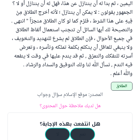
اليمين ، ثم بدا له أن يتنازل عن هذا، فهل له أن يتنازل أو لا ؟
الجمهور يقولون : لا يمكن أن يتنازل ؛ لأنه أخرج الطلاق مِنْ
فِيهِ على هذا الشرط ، فلزم كما لو كان الطلاق منجزاً " انتهى .
والنصيحة لك أيها السائل أن تتجنب استعمال ألفاظ الطلاق
في جميع الأحوال ، فإن الطلاق لم يشرع للتهديد والتخويف ،
ولا ينبغي للعاقل أن يتكلم بكلمة تملكه وتأسره ، وتعرض
أسرته للتفكك والتمزق , ثم قد يندم عليها في وقت لا ينفعه
فيه الندم , نسأل الله لنا ولك التوفيق والسداد والرشاد .
والله أعلم .
الطلاق
المصدر
:
موقع الإسلام سؤال وجواب
هل لديك ملاحظة حول المحتوى؟
هل انتفعت بهذه الإجابة؟
نعم
لا