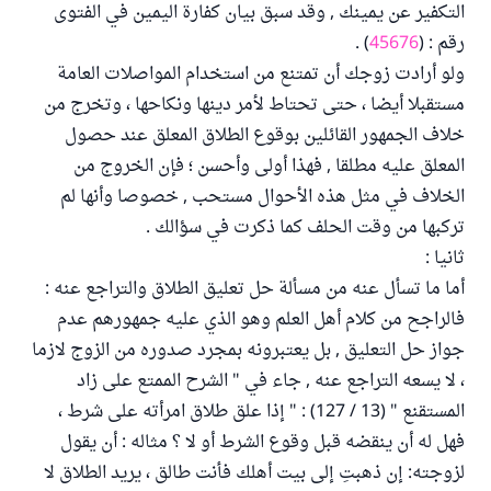
التكفير عن يمينك , وقد سبق بيان كفارة اليمين في الفتوى
رقم : (
45676
) .
ولو أرادت زوجك أن تمتنع من استخدام المواصلات العامة
مستقبلا أيضا ، حتى تحتاط لأمر دينها ونكاحها ، وتخرج من
خلاف الجمهور القائلين بوقوع الطلاق المعلق عند حصول
المعلق عليه مطلقا , فهذا أولى وأحسن ؛ فإن الخروج من
الخلاف في مثل هذه الأحوال مستحب , خصوصا وأنها لم
تركبها من وقت الحلف كما ذكرت في سؤالك .
ثانيا :
أما ما تسأل عنه من مسألة حل تعليق الطلاق والتراجع عنه :
فالراجح من كلام أهل العلم وهو الذي عليه جمهورهم عدم
جواز حل التعليق , بل يعتبرونه بمجرد صدوره من الزوج لازما
، لا يسعه التراجع عنه , جاء في " الشرح الممتع على زاد
المستقنع " (13 / 127) : " إذا علق طلاق امرأته على شرط ،
فهل له أن ينقضه قبل وقوع الشرط أو لا ؟ مثاله : أن يقول
لزوجته: إن ذهبتِ إلى بيت أهلك فأنت طالق ، يريد الطلاق لا