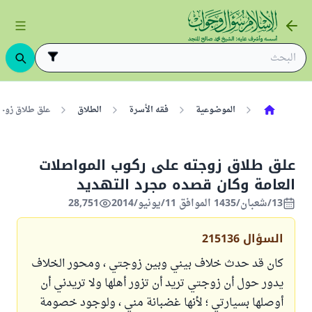
الموضوعية
فقه الأسرة
الطلاق
علق طلاق زوجت
علق طلاق زوجته على ركوب المواصلات
العامة وكان قصده مجرد التهديد
13/شعبان/1435 الموافق 11/يونيو/2014
28,751
السؤال
215136
كان قد حدث خلاف بيني وبين زوجتي ، ومحور الخلاف
يدور حول أن زوجتي تريد أن تزور أهلها ولا تريدني أن
أوصلها بسيارتي ؛ لأنها غضبانة مني ، ولوجود خصومة