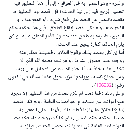
وغيره - وهو المفتى به في الموقع - إلى أن هذا التعليق فيه
تفصيل يُرجع فيه إلى نية الحالف ؛ فإن قصد بهذا التعليق ما
يُقصد باليمين من الحث على فعل شيء ، أو المنع منه ، أو
الزجر عنه ، ولم يكن يقصد إيقاع الطلاق , فإن هذا حكمه حكم
اليمين ، فلا يقع به طلاق عند حصول الأمر المعلق عليه ، ولكن
يلزم الحالفَ كفارة يمين عند الحنث .
أما إن كان يقصد بذلك وقوع الطلاق ، فحينئذ تطلق منه
زوجته عند حصول الشرط ، وأمر نيته يعلمه الله الذي لا
تخفى عليه خافية ، فليحذر المسلم من التحايل على ربه ،
ومن خداع نفسه ، ويراجع المزيد حول هذه المسألة في الفتوى
رقم : (
106232
) .
وعلى ذلك : فما دمت لم تكن تقصد من هذا التعليق إلا مجرد
منع امرأتك من استخدام المواصلات العامة ، ولم تكن تقصد
إيقاع الطلاق عليها إذا فعلت ذلك , فهذا – على المفتى به
عندنا - حكمه حكم اليمين , فإن خالَفَت زوجك واستخدمت
المواصلات العامة في تنقلها فقد حصل الحنث , فيلزمك