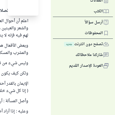
المقالات
الحمد لله والصلا
الكتب
اعلم أن أحوال الع
أرسل سؤالاً
والشعر والعينين و
المحفوظات
لهم فيه فإنه لا يت
تصفح دون انترنت
جديد
وبعض الأفعال هم 
والمشرب والمسكن
شاركنا ملاحظاتك
وليس شيء من ذك ك
العودة للإصدار القديم
ولكن كيف يكون ذ
الإيمان بالقدر أحد
( إنا كل شيء خلقناه بقدر ) القمر/49 ، بل إن من أ
وأصل المسألة : أن
وعليه : إذا أراد 