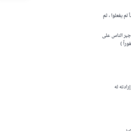
لم يفعلوا ، ثم
أجبر الناس على
راً )
رادته له
صد .