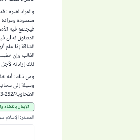
والمراد لغيره : ق
مقصوده ومراده ، 
فيجتمع فيه الأمرا
المتناول له أن ف
الشاقة إذا علم أن
الغالب وإن خفيت 
ذلك إرادته لأجل غ
ومن ذلك : أنه خلق
وسيلة إلى محاب ك
الطحاوية/252-253 ) .
الإيمان بالقضاء وا
المصدر
:
الإسلام س