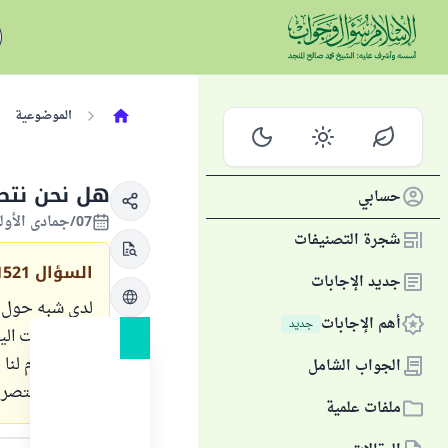
الموضوعية
هل نحن نتص
حسابي
07/جمادى الأولى/1423 الموافق 17/يوليو/2002
شجرة التصنيفات
السؤال
1521
جديد الإجابات
لدي شبه حول ا
أهم الإجابات
جديد
والتصرفات اليو
ولادتنا ، أم ل
الجواب الشامل
هل نحن نتصرف ك
ملفات علمية
الجواب