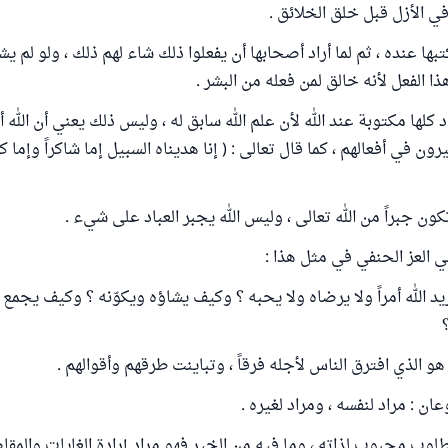
 في الأزل قبل خلق الخلائق .
بها عنده ، ثم لما أراد أصحابها أن يفعلوا ذلك شاء لهم ذلك ، ولو لم يشأ 
ذا الفعل لأنه خالق لمن فعله من البشر .
د كلها مكتوبة عند الله لأن علم الله سابق له ، وليس ذلك يعني أن الله 
ون في أفعالهم ، كما قال تعالى : ( إنا هديناه السبيل إما شاكراً وإما كفو
كون جبراً من الله تعالى ، وليس الله يجبر العباد على شيء .
بي العز الحنفي في مثل هذا :
د الله أمراً ولا يرضاه ولا يحبه ؟ وكيف يشاؤه ويكوّنه ؟ وكيف يجمع إ
هو الذي افترق الناس لأجله فرقاً ، وتباينت طرقهم وأقوالهم .
عان : مراد لنفسه ، ومراد لغيره .
طلوب محبوب لذاته ، وما فيه من الخير فهو مراد إرادة الغايات والمقا