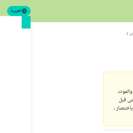
العربية
ء ؟
والموت
تى قبل
باختصار ،