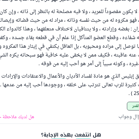
د لا يكون مقصوداً للمريد ، ولا فيه مصلحة له بالنظر إلى ذاته ، وإن كا
فهو مكروه له من حيث نفسه وذاته ، مراد له من حيث قضائه وإيصاله
ن : بغضه وإرادته ، ولا يتنافيان لاختلاف متعلقهما ، وهذا كالدواء الكر
يه شفاءه ، وقطع العضو المتآكل إذا علم أن في قطعه بقاء جسده ، وكق
ها توصل إلى مراده ومحبوبه ، بل العاقل يكتفي في إيثار هذا المكروه و
عنه عاقبته ، فكيف ممن لا يخفى عليه خافية فهو سبحانه يكره الشي
يره ، وكونه سبباً إلى أمر هو أحب إليه من فوقه .
 إبليس الذي هو مادة لفساد الأديان والأعمال والاعتقادات والإرادات .
ثيرة للرب تعالى تترتب على خلقه ، ووجودها أحب إليه من عدمها . 
لقدر
ؤال وجواب
هل لديك ملاحظة ح
هل انتفعت بهذه الإجابة؟