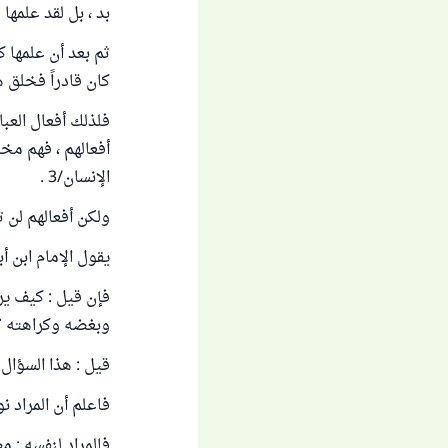
بد ، بل لقد علمها
ثم بعد أن علمها كت
كان قادراً فخلق ه
فلذلك أفعال العبا
أفعالهم ، فهم مخير
الإنسان/3 .
ولكن أفعالهم لن ت
يقول الإمام ابن أ
فإن قيل : كيف يري
وبغضه وكراهته ؟
قيل : هذا السؤال 
فاعلم أن المراد نو
فالمراد لنفسه : م