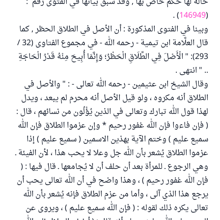
حالة لها حكم خاص بها , وقد سبق بيانها في الفتوى رقم :
) .
146949
(
وبينا في الفتوى المذكورة : أن الأصل في الطلاق الحظر , كما
قال العلَّامة ابن تيمية - رحمه الله - في مجموع الفتاوى (32 /
293): " الْأَصْلَ فِي الطَّلَاقِ الْحَظْرُ؛ وَإِنَّمَا أُبِيحَ مِنْهُ قَدْرُ الْحَاجَةِ
.. " انتهى .
وقال الشيخ ابن عثيمين - رحمه الله تعالى - : " والأصل في
الطلاق أنه مكروه ، ولو قيل الأصل أنه محرم لم يبعد ، ويدل
لهذا قول الله تبارك وتعالى في الذين يُؤْلُون من نسائهم ، قال :
( فإن فاءوا فإن الله غفور رحيم * وإن عزموا الطلاق فإن الله
سميع عليم ) وختم الآية بهذين الاسمين ( سميع عليم ) إذا
عزموا الطلاق يُشعر بأن الله جل وعلا لا يحب هذا ، لأن الفيئة ـ
وهي الرجوع ـ للمرأة بعد أن حلف أن لا يُجامعها ـ قال فيها : (
فإن الله غفور رحيم ) ، وهذا واضح في أن الله تعالى يحب أن
يرجع هذا الذي آلى ، وأما من عزم الطلاق فإنه يُشعر بأن الله
تعالى يكره ذلك لقوله : ( فإن الله سميع عليم ) ، ويروى عن