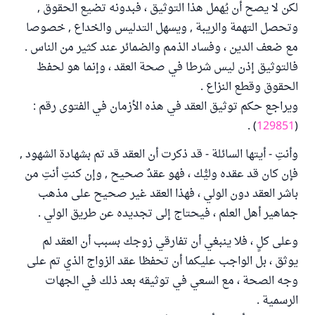
لكن لا يصح أن يُهمل هذا التوثيق ، فبدونه تضيع الحقوق ,
وتحصل التهمة والريبة , ويسهل التدليس والخداع , خصوصا
مع ضعف الدين ، وفساد الذمم والضمائر عند كثير من الناس .
فالتوثيق إذن ليس شرطا في صحة العقد ، وإنما هو لحفظ
الحقوق وقطع النزاع .
ويراجع حكم توثيق العقد في هذه الأزمان في الفتوى رقم :
) .
129851
(
وأنتِ - أيتها السائلة - قد ذكرت أن العقد قد تم بشهادة الشهود ,
فإن كان قد عقده وليُّك ، فهو عقدٌ صحيح , وإن كنتِ أنتِ من
باشر العقد دون الولي ، فهذا العقد غير صحيح على مذهب
جماهير أهل العلم ، فيحتاج إلى تجديده عن طريق الولي .
وعلى كلٍ ، فلا ينبغي أن تفارقي زوجك بسبب أن العقد لم
يوثق ، بل الواجب عليكما أن تحفظا عقد الزواج الذي تم على
وجه الصحة ، مع السعي في توثيقه بعد ذلك في الجهات
الرسمية .