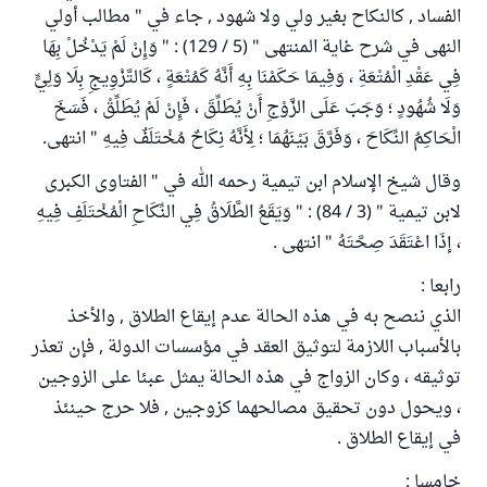
الفساد , كالنكاح بغير ولي ولا شهود , جاء في " مطالب أولي
النهى في شرح غاية المنتهى " (5 / 129) : " وَإِنْ لَمْ يَدْخُلْ بِهَا
فِي عَقْدِ الْمُتْعَةِ ، وَفِيمَا حَكَمْنَا بِهِ أَنَّهُ كَمُتْعَةٍ ، كَالتَّزْوِيجِ بِلَا وَلِيٍّ
وَلَا شُهُودٍ ؛ وَجَبَ عَلَى الزَّوْجِ أَنْ يُطَلِّقَ ، فَإِنْ لَمْ يُطَلِّقْ ، فَسَخَ
الْحَاكِمُ النِّكَاحَ ، وَفَرَّقَ بَيْنَهُمَا ؛ لِأَنَّهُ نِكَاحٌ مُخْتَلَفٌ فِيهِ " انتهى.
وقال شيخ الإسلام ابن تيمية رحمه الله في " الفتاوى الكبرى
لابن تيمية " (3 / 84) : " وَيَقَعُ الطَّلَاقُ فِي النِّكَاحِ الْمُخْتَلَفِ فِيهِ
، إذَا اعْتَقَدَ صِحَّتَهُ " انتهى .
رابعا :
الذي ننصح به في هذه الحالة عدم إيقاع الطلاق , والأخذ
بالأسباب اللازمة لتوثيق العقد في مؤسسات الدولة , فإن تعذر
توثيقه ، وكان الزواج في هذه الحالة يمثل عبئا على الزوجين
، ويحول دون تحقيق مصالحهما كزوجين , فلا حرج حينئذ
في إيقاع الطلاق .
خامسا :