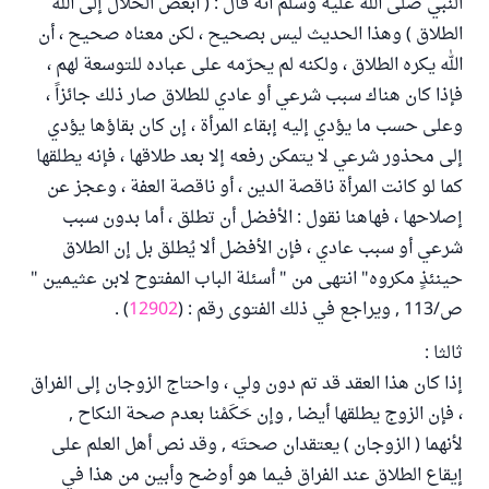
النبي صلى الله عليه وسلم أنه قال : ( أبغض الحلال إلى الله
الطلاق ) وهذا الحديث ليس بصحيح ، لكن معناه صحيح ، أن
الله يكره الطلاق ، ولكنه لم يحرّمه على عباده للتوسعة لهم ،
فإذا كان هناك سبب شرعي أو عادي للطلاق صار ذلك جائزاً ،
وعلى حسب ما يؤدي إليه إبقاء المرأة ، إن كان بقاؤها يؤدي
إلى محذور شرعي لا يتمكن رفعه إلا بعد طلاقها ، فإنه يطلقها
كما لو كانت المرأة ناقصة الدين ، أو ناقصة العفة ، وعجز عن
إصلاحها ، فهاهنا نقول : الأفضل أن تطلق ، أما بدون سبب
شرعي أو سبب عادي ، فإن الأفضل ألا يُطلق بل إن الطلاق
حينئذٍ مكروه" انتهى من " أسئلة الباب المفتوح لابن عثيمين "
ص/113 , ويراجع في ذلك الفتوى رقم : (
12902
) .
ثالثا :
إذا كان هذا العقد قد تم دون ولي ، واحتاج الزوجان إلى الفراق
، فإن الزوج يطلقها أيضا , وإن حَكَمْنا بعدم صحة النكاح ,
لأنهما ( الزوجان ) يعتقدان صحتَه , وقد نص أهل العلم على
إيقاع الطلاق عند الفراق فيما هو أوضح وأبين من هذا في