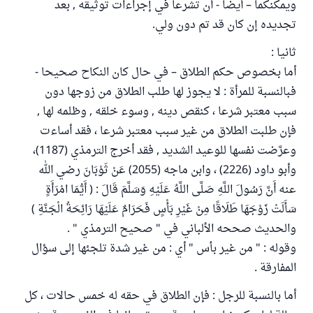
ويمكنكما – أيضا - أن تشرعا في إجراءات توثيقه , بعد
تجديده إن كان قد تم دون ولي.
ثانيا :
أما بخصوص حكم الطلاق – في حال كان النكاح صحيحا -
فبالنسبة للمرأة : لا يجوز لها طلب الطلاق من زوجها دون
سبب معتبر شرعا ، كنقص دينه , وسوء خلقه , وظلمه لها ,
فإن طلبت الطلاق من غير سبب معتبر شرعا ، فقد أساءت
وعرَّضت نفسها للوعيد الشديد , فقد أخرج الترمذي (1187)،
وأبو داود (2226) ، وابن ماجه (2055) عَنْ ثَوْبَانَ رضي الله
عنه أَنَّ رَسُولَ اللَّهِ صَلَّى اللَّهُ عَلَيْهِ وَسَلَّمَ قَالَ : ( أَيُّمَا امْرَأَةٍ
سَأَلَتْ زَوْجَهَا طَلَاقًا مِنْ غَيْرِ بَأْسٍ فَحَرَامٌ عَلَيْهَا رَائِحَةُ الْجَنَّةِ )
والحديث صححه الألباني في " صحيح الترمذي " .
وقوله : " من غير بأس " أي : من غير شدة تلجئها إلى سؤال
المفارقة .
أما بالنسبة للرجل : فإن الطلاق في حقه له خمس حالات ، كل