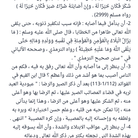
شَكَرَ فَكَانَ خَيْرًا لَهُ ، وَإِنْ أَصَابَتْهُ ضَرَّاءُ صَبَرَ فَكَانَ خَيْرًا لَهُ )
رواه مسلم (2999) .
2- أن يتأمل فيما أصابه : فإنه سبب لتكفير ذنوبه ، حتى يلقى
الله تعالى طاهرا من الخطايا ، قال صلى الله عليه وسلم : ( مَا
يَزَالُ الْبَلَاءُ بِالْمُؤْمِنِ وَالْمُؤْمِنَةِ فِي نَفْسِهِ وَوَلَدِهِ وَمَالِهِ حَتَّى
يَلْقَى اللَّهَ وَمَا عَلَيْهِ خَطِيئَةٌ ) رواه الترمذي ، وصححه الألباني
في " سنن صحيح الترمذي " .
3- أن ينظر إلى ما أصابه وأن الله تعالى رفق به فيه ، فكم من
الناس أصيب بما هو أشد من ذلك وأعظم ؟ قال ابن القيم في
الفوائد (1/112-113) بعد أن ذكر الصبر والرضا : " عبودية العبد
لربه في قضاء المصائب الصبر عليها ، ثم الرضا بها وهو أعلى
منه ، ثم الشكر عليها وهو أعلى من الرضا ، وهذا إنما يتأتى
منه ، إذا تمكن حبه من قلبه ، وعلم حسن اختياره له وبره به
ولطفه به وإحسانه إليه بالمصيبة ، وإن كره المصيبة " انتهى .
4- أن ينظر إلى عواقب الابتلاء والشدة ، وأن الله يسوقه إليه
بهذه الشدة التي تجعله يكثر من ذكر الله تعالى ودعائه