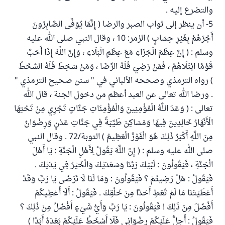
والتضرع إليه .
5- أن ينظر إلى ثواب الصبر والرضا ( إِنَّمَا يُوَفَّى الصَّابِرُونَ
أَجْرَهُمْ بِغَيْرِ حِسَابٍ ) الزمر: 10 ، وقال النبي صلى الله عليه
وسلم : ( إِنَّ عِظَمَ الْجَزَاءِ مَعَ عِظَمِ الْبَلَاءِ ، وَإِنَّ اللَّهَ إِذَا أَحَبَّ
قَوْمًا ابْتَلَاهُمْ ، فَمَنْ رَضِيَ فَلَهُ الرِّضَا ، وَمَنْ سَخِطَ فَلَهُ السَّخَطُ
) رواه الترمذي وصححه الألباني في " سنن صحيح الترمذي "
. ورضا الله تعالى عن العبد أعظم من دخول الجنة ، قال الله
تعالى : ( وَعَدَ اللَّهُ الْمُؤْمِنِينَ وَالْمُؤْمِنَاتِ جَنَّاتٍ تَجْرِي مِنْ تَحْتِهَا
الْأَنْهَارُ خَالِدِينَ فِيهَا وَمَسَاكِنَ طَيِّبَةً فِي جَنَّاتِ عَدْنٍ وَرِضْوَانٌ
مِنَ اللَّهِ أَكْبَرُ ذَلِكَ هُوَ الْفَوْزُ الْعَظِيمُ ) التوبة/72 . وقال النبي
صلى الله عليه وسلم : ( إِنَّ اللَّهَ يَقُولُ لِأَهْلِ الْجَنَّةِ : يَا أَهْلَ
الْجَنَّةِ ، فَيَقُولُونَ : لَبَّيْكَ رَبَّنَا وَسَعْدَيْكَ وَالْخَيْرُ فِي يَدَيْكَ .
فَيَقُولُ : هَلْ رَضِيتُمْ ؟ فَيَقُولُونَ : وَمَا لَنَا لَا نَرْضَى يَا رَبِّ وَقَدْ
أَعْطَيْتَنَا مَا لَمْ تُعْطِ أَحَدًا مِنْ خَلْقِكَ . فَيَقُولُ : أَلَا أُعْطِيكُمْ
أَفْضَلَ مِنْ ذَلِكَ ! فَيَقُولُونَ : يَا رَبِّ وَأَيُّ شَيْءٍ أَفْضَلُ مِنْ ذَلِكَ ؟
فَيَقُولُ : أُحِلُّ عَلَيْكُمْ رِضْوَانِي فَلَا أَسْخَطُ عَلَيْكُمْ بَعْدَهُ أَبَدًا )