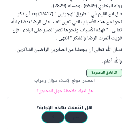
رواه البخاري (6549) ، ومسلم (2829) .
قال ابن القيم في " طريق الهجرتين " (1/417) بعد أن ذكر
نحوا من هذه الأسباب التي تعين العبد على الرضا بقضاء الله
تعالى : " فهذه الأسباب ونحوها تثمر الصبر على البلاء ، فإن
قويت أثمرت الرضا والشكر " انتهى .
نسأل الله تعالى أن يجعلنا من الصابرين الراضين الشاكرين .
والله أعلم .
الأخلاق المحمودة
المصدر
:
موقع الإسلام سؤال وجواب
هل لديك ملاحظة حول المحتوى؟
هل انتفعت بهذه الإجابة؟
نعم
لا