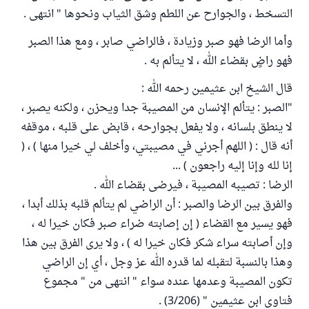
التسخط ، والجوارح عن اللطم وشق الثياب ونحوها " انتهى .
وأما الرضا فهو صبر وزيادة ، فالراضي صابر ، ومع هذا الصبر
فهو راضٍ بقضاء الله ، لا يتألم به .
قال الشيخ ابن عثيمين رحمه الله :
"الصبر : يتألم الإنسان من المصيبة جدا ويحزن ، ولكنه يصبر ،
لا ينطق بلسانه ، ولا يفعل بجوارحه ، قابض على قلبه ، موقفه
أنه قال : ( اللهم أجرني في مصيبتي، وأخلف لي خيرا منها ) ، (
إنا لله وإنا إليه راجعون ) ...
الرضا : تصيبه المصيبة ، فيرضى بقضاء الله .
والفرق بين الرضا والصبر : أن الراضي لم يتألم قلبه بذلك أبدا ،
فهو يسير مع القضاء ( إن إصابته ضراء صبر فكان خيرا له ،
وإن أصابته سراء شكر فكان خيرا له ) ، ولا يرى الفرق بين هذا
وهذا بالنسبة لتقبله لما قدره الله عز وجل ، أي إن الراضي
تكون المصيبة وعدمها عنده سواء " انتهى من " مجموع
فتاوى ابن عثيمين " (3/206) .