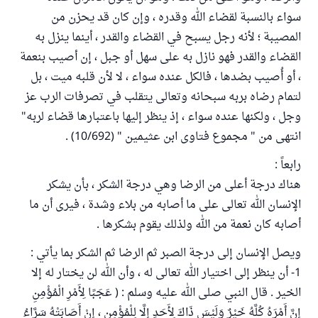
سواء بالنسبة لقضاء الله وقدره ، وإن كان قد يحزن من
المصيبة ؛ لأنه رجل يسبح في القضاء والقدر ، أينما ينزل به
القضاء والقدر فهو نازل به على سهل أو جبل ، إن أصيب بنعمة
، أو أُصيب بضدها ، فالكل عنده سواء ، لا لأن قلبه ميت ، بل
لتمام رضاه بربه سبحانه وتعالى يتقلب في تصرفات الرب عز
وجل ، ولكنها عنده سواء ، إذ ينظر إليها باعتبارها قضاء لربه"
انتهى من " مجموع فتاوى ابن عثيمين " (10/692) .
رابعاً :
هناك درجة أعلى من الرضا وهي درجة الشكر ، بأن يشكر
الإنسان الله تعالى على ما أصابه من بلاء وشدة ، فيرى أن ما
أصابه كان نعمة من الله ولذلك يقوم بشكرها .
ويصل الإنسان إلى درجة الصبر ثم الرضا ثم الشكر بما يأتي :
1- أن ينظر إلى اختيار الله تعالى له ، وأن الله لن يختار له إلا
الخير . قال النبي صلى الله عليه وسلم : ( عَجَبًا لِأَمْرِ الْمُؤْمِنِ
إِنَّ أَمْرَهُ كُلَّهُ خَيْرٌ وَلَيْسَ ذَاكَ لِأَحَدٍ إِلَّا لِلْمُؤْمِنِ ، إِنْ أَصَابَتْهُ سَرَّاءُ