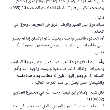
عَلَى أَذَاهُمْ ) رواه الإمام أحمد (5002) ، والترمذي (5307) ،
وصححه الألباني في " سلسلة الأحاديث الصحيحة " (939) .
ثانيا :
هناك فرق بين الصبر والرضا ، فرق في التعريف ، وفرق في
الحكم .
أما الحكم ، فالصبر واجب ، بحيث يأثم الإنسان إذا لم يصبر
على ما أصابه من مكروه ، ويعرض نفسه بهذا لعقوبة الله
تعالى .
وأما الرضا ، فهو درجة أعلى من الصبر ، وهي درجة السابقين
بالخيرات ، ولذلك كانت مستحبة وليست واجبة ، فلا يأثم
المسلم إذا لم يصل إليها ، غير أنه مطالب بمجاهدة نفسه
والشيطان حتى يصل إلى تلك الدرجة العالية .
قال شيخ الإسلام ابن تيمية رحمه الله في مجموع الفتاوى
(10/682) :
" الرضا بالمصائب كالفقر والمرض والذل : مستحب في أحد