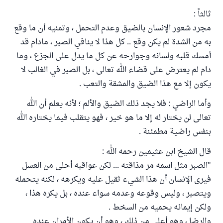
ثالثاً :
مجرد شعور الإنسان بالضيق وعدم التحمل ، وتمنيه أن ما وقع
به من الشدة لم يكن وقع .. كل هذا لا ينافي الصبر ، مادام قد
أمسك قلبه ولسانه وجوارحه عن كل ما يدل على الجزع ، وما
دام لم يعترض على قضاء الله تعالى ، بل الصبر في الغالب لا
يكون إلا مع هذا الضيق والمشقة والتعب .
وأما الراضي : فلا يجد ذلك الضيق والألم ؛ لأنه يعلم أن الله
تعالى لن يختار له إلا ما هو خير ، فهو يتقلب فيما يختاره الله
بنفس راضية مطمئنة .
قال الشيخ ابن عثيمين رحمه الله :
"الصبر مثل اسمه مر مذاقته ... لكن عواقبه أحلى من العسل
فيرى الإنسان أن هذا الشيء ثقيل عليه ويكرهه ، لكنه يتحمله
ويتصبر ، وليس وقوعه وعدمه سواء عنده ، بل يكره هذا ،
ولكن إيمانه يحميه من السخط .
والرضا ، وهو أعلى من ذلك ، وهو أن يكون الأمران عنده