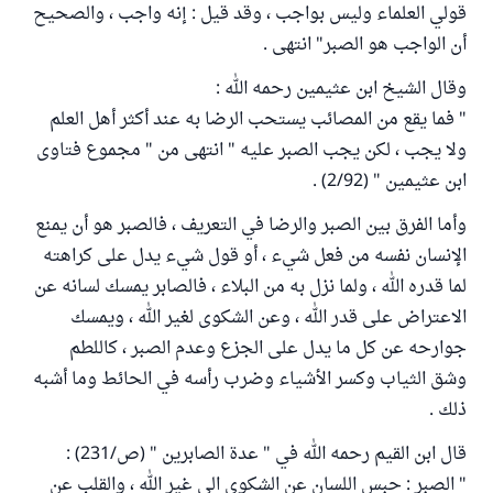
قولي العلماء وليس بواجب ، وقد قيل : إنه واجب ، والصحيح
أن الواجب هو الصبر" انتهى .
وقال الشيخ ابن عثيمين رحمه الله :
" فما يقع من المصائب يستحب الرضا به عند أكثر أهل العلم
ولا يجب ، لكن يجب الصبر عليه " انتهى من " مجموع فتاوى
ابن عثيمين " (2/92) .
وأما الفرق بين الصبر والرضا في التعريف ، فالصبر هو أن يمنع
الإنسان نفسه من فعل شيء ، أو قول شيء يدل على كراهته
لما قدره الله ، ولما نزل به من البلاء ، فالصابر يمسك لسانه عن
الاعتراض على قدر الله ، وعن الشكوى لغير الله ، ويمسك
جوارحه عن كل ما يدل على الجزع وعدم الصبر ، كاللطم
وشق الثياب وكسر الأشياء وضرب رأسه في الحائط وما أشبه
ذلك .
قال ابن القيم رحمه الله في " عدة الصابرين " (ص/231) :
" الصبر : حبس اللسان عن الشكوى الى غير الله ، والقلب عن