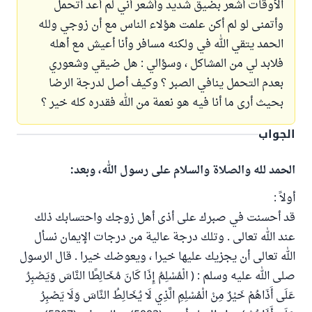
اﻷوقات أشعر بضيق شديد وأشعر أني لم أعد أتحمل
وأتمنى لو لم أكن علمت هؤلاء الناس مع أن زوجي ولله
الحمد يتقي الله في ولكنه مسافر وأنا أعيش مع أهله
فلابد لي من المشاكل ، وسؤالي : هل ضيقي وشعوري
بعدم التحمل ينافي الصبر ؟ وكيف أصل لدرجة الرضا
بحيث أرى ما أنا فيه هو نعمة من الله فقدره كله خير ؟
الجواب
الحمد لله والصلاة والسلام على رسول الله، وبعد:
أولاً :
قد أحسنت في صبرك على أذى أهل زوجك واحتسابك ذلك
عند الله تعالى . وتلك درجة عالية من درجات الإيمان نسأل
الله تعالى أن يجزيك عليها خيرا ، ويعوضك خيرا . قال الرسول
صلى الله عليه وسلم : ( الْمُسْلِمُ إِذَا كَانَ مُخَالِطًا النَّاسَ وَيَصْبِرُ
عَلَى أَذَاهُمْ خَيْرٌ مِنْ الْمُسْلِمِ الَّذِي لَا يُخَالِطُ النَّاسَ وَلَا يَصْبِرُ