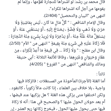
قال محمد بن رشد: لو اشتراها للتجارة لقوَّمها ، وإنما لم
يقومها من أجل أنه اشتراها للكراء".
انتهى من "البيان والتحصيل" (2/404).
وقال الإمام الشافعي : " كُلُّ مَالٍ مَا كَانَ ، لَيْسَ بِمَاشِيَةٍ وَلَا
حَرْثٍ وَلَا ذَهَبٍ وَلَا فِضَّةٍ ، يَحْتَاجُ إلَيْهِ ، أَوْ يَسْتَغْنِي عَنْهُ ، أَوْ
يَسْتَغِلُّ مَالَهُ غَلَّةً مِنْهُ ، أَوْ يَدَّخِرُهُ وَلَا يُرِيدُ بِشَيْءٍ مِنْهُ التِّجَارَةَ :
فَلَا زَكَاةَ عَلَيْهِ فِي شَيْءٍ مِنْهُ بِقِيمَةٍ " انتهى من " الأم" (2/50).
وقال ابن مفلح : " وَلَا زَكَاةَ ... فِي قِيمَةِ مَا أُعِدَّ لِلْكِرَاءِ ، مِنْ
عَقَارٍ وَحَيَوَانٍ وَغَيْرِهِمَا ، وفاقا للأئمة الثلاثة : أبي حنيفة
ومالك والشافعي" انتهى من " الفروع " (4/205).
ثالثاُ :
أما الغلة (الأجرة) المأخوذة من المستغلات : فالزكاة فيها
واجبة ، بلا خلاف بين العلماء ، إذا كانت مالاً زكوياً ، كالنقود .
ولكن اختلفوا متى يزكي هذه الغلة ؟ هل يزكيها عند قبضها ،
أم بعد حولان الحول عليها ؟ والصحيح في هذا : أنه لا زكاة
فيها حتى يحول عليها الحول ، فيخرج زكاتها ربع العشر ، إن