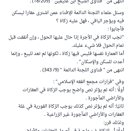
انتهى من " فتاوى الشيخ ابن عثيمين " (18/209) .
وسئل علماء اللجنة الدائمة للإفتاء عمن اشترى عقارا ليسكن
فيه ويؤجر الباقي ، فهل عليه زكاة ؟
فأجابوا :
"تجب الزكاة في الأجرة إذا حال عليها الحول ، وإن أنفقت قبل
تمام الحول فلا شيء عليك.
أما العمارة نفسها فليس فيها زكاة ، لكونها لم تعد للبيع ، وإنما
أعدت للسكن والإسكان" .
انتهى من " فتاوى اللجنة الدائمة " (9/ 343) .
وفي "قرارات مجمع الفقه الإسلامي" :
أولًا : أنه لم يؤثر نص واضح يوجب الزكاة في العقارات
والأراضي المأجورة .
ثانيًا: أنه لم يؤثر نص كذلك يوجب الزكاة الفورية في غلة
العقارات والأراضي المأجورة غير الزراعية .
ولذلك قرر: