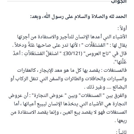
الجواب
الحمد لله والصلاة والسلام على رسول الله، وبعد:
أولاً :
الأشياء التي أعدها الإنسان للتأجير والاستفادة من أجرتها
يقال لها : " المُسْتَغَلَّات " ؛ لأنها تدر على صاحبها غلةً ودخلاً .
قال في "تاج العروس" (30/121): " اسْتَغلَّ المُسْتَغَلاَّتِ : أخذَ
غَلَّتَها".
فالمستغلات : يقصد بها كل ما هو معد للإيجار ، كالعقارات
والسيارات والحافلات والطائرات والسفن التي تنقل الركاب أو
البضائع .... وغير ذلك .
والفرق بين " المستغلات" وبين " عروض التجارة" : أن عروض
التجارة هي الأشياء التي يتخذها الإنسان ليبيع أعيانها ، أما
المستغلات فهو لا يقصد بيع العين ، وإنما يقصد الاستفادة من
ريعها .
ثانياً :