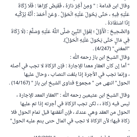
وقال ابن قدامة : " وَمِنْ أَجَّرَ دَارَهُ ، فَقَبَضَ كِرَاهَا : فَلَا زَكَاةَ
عَلَيْهِ فِيهِ ، حَتَّى يَحُولَ عَلَيْهِ الْحَوْلُ . وَعَنْ أَحْمَدَ : أَنَّهُ يُزَكِّيه
إذَا اسْتَفَادَهُ .
وَالصَّحِيحُ : الْأَوَّلُ ؛ لِقَوْلِ النَّبِيِّ صَلَّى اللَّهُ عَلَيْهِ وَسَلَّمَ : (لَا زَكَاةَ
فِي مَالٍ حَتَّى يَحُولَ عَلَيْهِ الْحَوْلُ).
"المغني" (4/247) .
وقال الشيخ ابن باز رحمه الله :
" أما إن كان العقار معدا للإجارة : فإن الزكاة لا تجب في أصله
، وإنما تجب في الأجرة إذا بلغت النصاب ، وحال عليها
الحول" انتهى من " مجموع فتاوى الشيخ ابن باز " (14/167) .
وقال الشيخ ابن عثيمين رحمه الله : "العقار المعد للإجارة ،
ليس فيه زكاة ، ، لكن تجب الزكاة في أجرته إذا تم عليها
الحول من العقد وهي عندك ، فإن أنفقتها قبل تمام الحول فلا
زكاة فيها؛ لأن الزكاة لا تجب في المال حتى يتم عليه الحول"
.