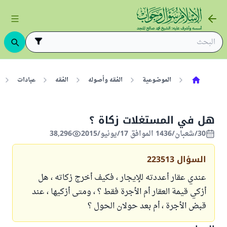
الموضوعية
الفقه وأصوله
الفقه
عبادات
هل في المستغلات زكاة ؟
30/شعبان/1436 الموافق 17/يونيو/2015
38,296
السؤال
223513
عندي عقار أعددته للإيجار ، فكيف أخرج زكاته ، هل
أزكي قيمة العقار أم الأجرة فقط ؟ ، ومتى أزكيها ، عند
قبض الأجرة ، أم بعد حولان الحول ؟