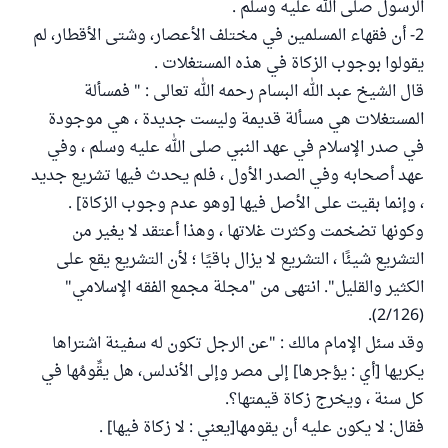
الرسول صلى الله عليه وسلم .
2- أن فقهاء المسلمين في مختلف الأعصار، وشتى الأقطار، لم
يقولوا بوجوب الزكاة في هذه المستغلات .
قال الشيخ عبد الله البسام رحمه الله تعالى : " فمسألة
المستغلات هي مسألة قديمة وليست جديدة ، هي موجودة
في صدر الإسلام في عهد النبي صلى الله عليه وسلم ، وفي
عهد أصحابه وفي الصدر الأول ، فلم يحدث فيها تشريع جديد
، وإنما بقيت على الأصل فيها [وهو عدم وجوب الزكاة] .
وكونها تضخمت وكثرت غلاتها ، وهذا أعتقد لا يغير من
التشريع شيئًا ، التشريع لا يزال باقيًا ؛ لأن التشريع يقع على
الكثير والقليل". انتهى من "مجلة مجمع الفقه الإسلامي"
(2/126).
وقد سئل الإمام مالك : "عن الرجل تكون له سفينة اشتراها
يكريها [أي : يؤجرها] إلى مصر وإلى الأندلس، هل يقِّومُها في
كل سنة ، ويخرج زكاة قيمتها؟.
فقال: لا يكون عليه أن يقومها[يعني : لا زكاة فيها] .