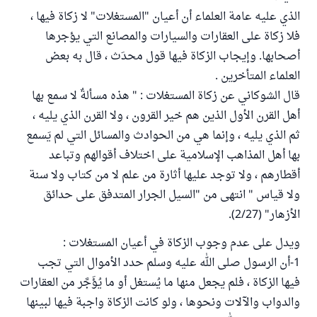
الذي عليه عامة العلماء أن أعيان "المستغلات" لا زكاة فيها ،
فلا زكاة على العقارات والسيارات والمصانع التي يؤجرها
أصحابها. وإيجاب الزكاة فيها قول محدَث ، قال به بعض
العلماء المتأخرين .
قال الشوكاني عن زكاة المستغلات : " هذه مسألةٌ لا سمع بها
أهل القرن الأول الذين هم خير القرون ، ولا القرن الذي يليه ،
ثم الذي يليه ، وإنما هي من الحوادث والمسائل التي لم يَسمع
بها أهل المذاهب الإسلامية على اختلاف أقوالهم وتباعد
أقطارهم ، ولا توجد عليها أثارة من علم لا من كتاب ولا سنة
ولا قياس " انتهى من "السيل الجرار المتدفق على حدائق
الأزهار" (2/27).
ويدل على عدم وجوب الزكاة في أعيان المستغلات :
1-أن الرسول صلى الله عليه وسلم حدد الأموال التي تجب
فيها الزكاة ، فلم يجعل منها ما يُستغل أو ما يُؤَجَّر من العقارات
والدواب والآلات ونحوها ، ولو كانت الزكاة واجبة فيها لبينها