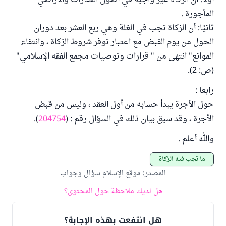
أولًا: أن الزكاة غير واجبة في أصول العقارات والأراضي
المأجورة .
ثانيًا: أن الزكاة تجب في الغلة وهي ربع العشر بعد دوران
الحول من يوم القبض مع اعتبار توفر شروط الزكاة ، وانتفاء
الموانع" انتهى من " قرارات وتوصيات مجمع الفقه الإسلامي"
(ص: 2).
رابعا :
حول الأجرة يبدأ حسابه من أول العقد ، وليس من قبض
الأجرة ، وقد سبق بيان ذلك في السؤال رقم : (
204754
).
والله أعلم .
ما تجب فيه الزكاة
المصدر
:
موقع الإسلام سؤال وجواب
هل لديك ملاحظة حول المحتوى؟
هل انتفعت بهذه الإجابة؟