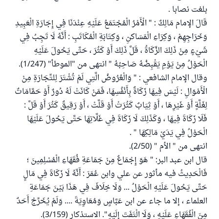
بلغت نصابا .
قَالَ الإمام مَالِكٌ : " الْأَمْرُ الْمُجْتَمَعُ عَلَيْهِ عِنْدَنَا فِي إِجَارَةِ الْعَبِيدِ
وَخَرَاجِهِمْ ، وَكِرَاءِ الْمَسَاكنِ ، وَكِتَابَةِ الْمُكَاتَبِ : أَنَّهُ لَا تَجِبُ فِي
شَيْءٍ مِنْ ذَلِكَ الزَّكَاةُ ، قَلَّ ذَلِكَ أَوْ كَثُرَ ، حَتَّى يَحُولَ عَلَيْهِ
الْحَوْلُ مِنْ يَوْمِ يَقْبِضُهُ صَاحِبُهُ " انتهى من "الموطأ" (1/247).
وقال الإمام الشافعي : " وَالْعُرُوضُ الَّتِي لَمْ تُشْتَرَ لِلتِّجَارَةِ مِنْ
الْأَمْوَالِ : لَيْسَ فِيهَا زَكَاةٌ بِأَنْفُسِهَا، فَمَنْ كَانَتْ لَهُ دُورٌ أَوْ حَمَّامَاتٌ
لِغَلَّةٍ أَوْ غَيْرِهَا ، أَوْ ثِيَابٌ كَثُرَتْ أَوْ قَلَّتْ ، أَوْ رَقِيقٌ كَثُرَ أَوْ قَلَّ :
فَلَا زَكَاةَ فِيهَا ، وَكَذَلِكَ لَا زَكَاةَ فِي غَلَّاتِهَا حَتَّى يَحُولَ عَلَيْهَا
الْحَوْلُ فِي يَدَيْ مَالِكِهَا " .
انتهى من " الأم " (2/50).
قال ابن عبد البر: " هَوَ إِجْمَاعٌ مِنْ جَمَاعَةِ فُقَهَاءِ الْمُسْلِمِينَ ؛
فَالْحَدِيثُ فيه مأثور عن علي وابن عُمَرَ : أَنَّهُ لَا زَكَاةَ فِي مَالٍ
حَتَّى يَحُولَ عَلَيْهِ الْحَوْلُ ... وَلَا خِلَافَ فِي هَذَا بَيْنَ جَمَاعَةِ
العلماء ، إلا ما جاء عن ابن عَبَّاسٍ وَمُعَاوِيَةَ .... وَلَمْ يُخَرِّجْ أَحَدٌ
مِنَ الْفُقَهَاءِ عَلَيْهِ ، وَلَا الْتَفَتَ إِلَيْهِ". الاستذكار (3/159).