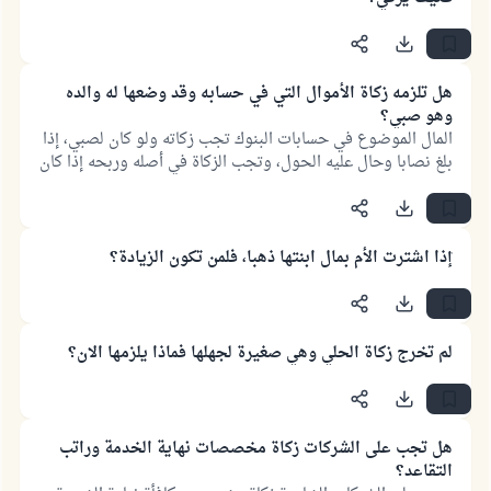
هل تلزمه زكاة الأموال التي في حسابه وقد وضعها له والده
وهو صبي؟
المال الموضوع في حسابات البنوك تجب زكاته ولو كان لصبي، إذا
بلغ نصابا وحال عليه الحول، وتجب الزكاة في أصله وربحه إذا كان
الربح حلالا، وليست النقود عروض تجارة، فلا يشترط أن يتملك
الإنسان النقود بفعله واختياره، ولا يشترط أن يقصد استثمارها.
ّإذا اشترت الأم بمال ابنتها ذهبا، فلمن تكون الزيادة؟
لم تخرج زكاة الحلي وهي صغيرة لجهلها فماذا يلزمها الان؟
هل تجب على الشركات زكاة مخصصات نهاية الخدمة وراتب
التقاعد؟