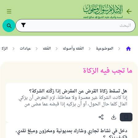
الموضوعية
الفقه وأصوله
الفقه
عبادات
الزكا
ما تجب فيه الزكاة
هل تسقط زكاة القرض عن المقرض إذا زكّته الشركة؟
إذا كانت الشركة غير معسرة ولا مماطلة، لزم المقرض أن يزكي
المال كلما حال الحول، أو أن يزكيه إذا قبضه عما مضى من
السنين، ويخرج الزكاة تبعا لحول المال، لا تبعا لوقت الإقراض.
دخل في نشاط تجاري وشارك بمديونية ومخزون ومبلغ نقدي،
فكيف يزكي؟