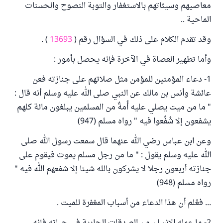
معاصيهم وسيئاتهم بالاستغفار والتوبة النصوح والحسنات
الماحية ..
وقد تقدم الكلام على ذلك في السؤال رقم (
13693
) .
وأما تطهير العصاة في الآخرة فإنه يحصل بأمور :
1- دعاء المؤمنين للمؤمن مثل صلاتهم على جنازته فعن
عائشة وأنس بن مالك عن النبي صلى الله عليه وسلم أنه قال :
" ما من ميت يصلي عليه أُمةٌ من المسلمين يبلغون مائة كلهم
يشفعون إلا شُفِّعوا فيه " رواه مسلم (947)
وعن ابن عباس رضي الله عنهما قال سمعت رسول الله صلى
الله عليه وسلم يقول : " ما من رجل مسلم يموت فيقوم على
جنازته أربعون رجلا لا يشركون بالله شيئا إلا شفعهم الله فيه "
رواه مسلم (948)
... فعُلم أن هذا الدعاء من أسباب المغفرة للميت .