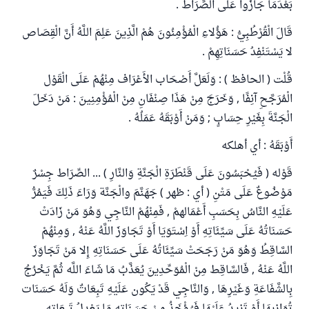
بَعْدَمَا جَازُوا عَلَى الصِّرَاط .
قَالَ الْقُرْطُبِيُّ : هَؤُلاءِ الْمُؤْمِنُونَ هُمْ الَّذِينَ عَلِمَ اللَّهُ أَنَّ الْقِصَاص
لا يَسْتَنْفِدُ حَسَنَاتِهِمْ .
قُلْت ( الحافظ ) : وَلَعَلَّ أَصْحَاب الأَعْرَاف مِنْهُمْ عَلَى الْقَوْل
الْمُرَجَّحِ آنِفًا , وَخَرَجَ مِنْ هَذَا صِنْفَانِ مِنْ الْمُؤْمِنِينَ : مَنْ دَخَلَ
الْجَنَّةَ بِغَيْرِ حِسَابٍ ; وَمَنْ أَوْبَقَهُ عَمَلُهُ .
أَوْبَقَهُ : أي أهلكه
قَوْله ( فَيُحْبَسُونَ عَلَى قَنْطَرَةِ الْجَنَّةِ وَالنَّارِ ) ... الصِّرَاط جِسْرٌ
مَوْضُوعٌ عَلَى مَتْنِ ( أي : ظهر ) جَهَنَّمَ والْجَنَّة وَرَاءَ ذَلِكَ فَيَمُرُّ
عَلَيْهِ النَّاسُ بِحَسَبِ أَعْمَالهمْ , فَمِنْهُمْ النَّاجِي وَهُوَ مَنْ زَادَتْ
حَسَنَاتُهُ عَلَى سَيِّئَاتِهِ أَوْ اِسْتَوَيَا أَوْ تَجَاوَزَ اللَّهُ عَنْهُ , وَمِنْهُمْ
السَّاقِطُ وَهُوَ مَنْ رَجَحَتْ سَيِّئَاتُهُ عَلَى حَسَنَاتِهِ إِلا مَنْ تَجَاوَزَ
اللَّهُ عَنْهُ , فَالسَّاقِط مِنْ الْمُوَحِّدِينَ يُعَذَّبُ مَا شَاءَ اللَّه ثُمَّ يَخْرُجُ
بِالشَّفَاعَةِ وَغَيْرِهَا , وَالنَّاجِي قَدْ يَكُون عَلَيْهِ تَبِعَاتٌ وَلَهُ حَسَنَات