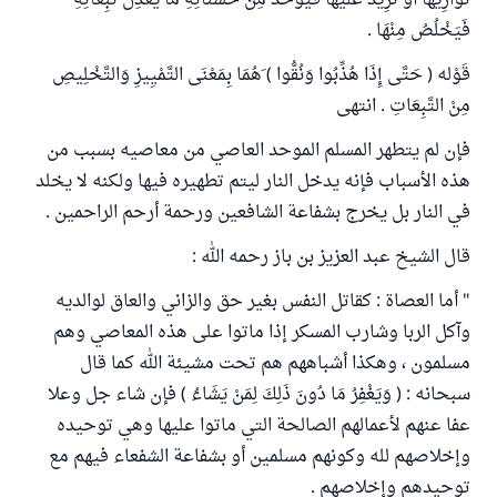
تُوَازِيهَا أَوْ تَزِيدُ عَلَيْهَا فَيُؤْخَذُ مِنْ حَسَنَاتِهِ مَا يَعْدِلُ تَبِعَاتِهِ
فَيَخْلُصُ مِنْهَا .
قَوْله ( حَتَّى إِذَا هُذِّبُوا وَنُقُّوا ) َهُمَا بِمَعْنَى التَّمْيِيزِ وَالتَّخْلِيصِ
مِنْ التَّبِعَاتِ . انتهى
فإن لم يتطهر المسلم الموحد العاصي من معاصيه بسبب من
هذه الأسباب فإنه يدخل النار ليتم تطهيره فيها ولكنه لا يخلد
في النار بل يخرج بشفاعة الشافعين ورحمة أرحم الراحمين .
قال الشيخ عبد العزيز بن باز رحمه الله :
" أما العصاة : كقاتل النفس بغير حق والزاني والعاق لوالديه
وآكل الربا وشارب المسكر إذا ماتوا على هذه المعاصي وهم
مسلمون ، وهكذا أشباههم هم تحت مشيئة الله كما قال
سبحانه : ( وَيَغْفِرُ مَا دُونَ ذَلِكَ لِمَنْ يَشَاءُ ) فإن شاء جل وعلا
عفا عنهم لأعمالهم الصالحة التي ماتوا عليها وهي توحيده
وإخلاصهم لله وكونهم مسلمين أو بشفاعة الشفعاء فيهم مع
توحيدهم وإخلاصهم .