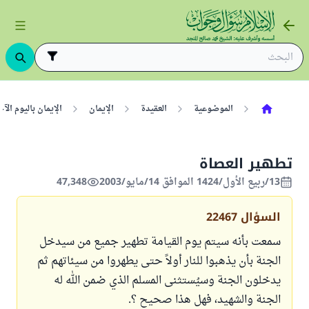
الموضوعية
العقيدة
الإيمان
الإيمان باليوم ال
تطهير العصاة
13/ربيع الأول/1424 الموافق 14/مايو/2003
47,348
السؤال
22467
سمعت بأنه سيتم يوم القيامة تطهير جميع من سيدخل
الجنة بأن يذهبوا للنار أولاً حتى يطهروا من سيئاتهم ثم
يدخلون الجنة وسيُستثنى المسلم الذي ضمن الله له
الجنة والشهيد، فهل هذا صحيح ؟.