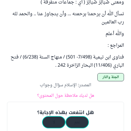
ومعنى ضَبَائِرَ ضَبَائِرَ ( أي : جماعات متفرقة )
نسأل الله أن يرحمنا برحمته ... وأن يتجاوز عنا .. والحمد لله
رب العالمين
والله أعلم
المراجع :
فتاوى ابن تيمية (7/498- 501) / منهاج السنة (6/238) / فتح
الباري (11/406) البحار الزاخرة 242 .
الجنة والنار
المصدر
:
الإسلام سؤال وجواب
هل لديك ملاحظة حول المحتوى؟
هل انتفعت بهذه الإجابة؟
نعم
لا