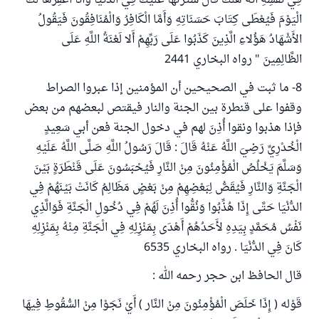
فِي نَفْسِهِ أَنَّهُ هَلَكَ قَالَ سَتَرْتُهَا عَلَيْكَ فِي الدُّنْيَا وَأَنَا أَغْفِرُهَا لَكَ
الْيَوْمَ فَيُعْطَى كِتَابَ حَسَنَاتِهِ وَأَمَّا الْكَافِرُ وَالْمُنَافِقُونَ فَيَقُولُ
الأَشْهَادُ هَؤُلاءِ الَّذِينَ كَذَبُوا عَلَى رَبِّهِمْ أَلا لَعْنَةُ اللَّهِ عَلَى
الظَّالِمِينَ " رواه البخاري 2441
8- ما ثبت في الصحيحين أن المؤمنين إذا عبروا الصراط
وقفوا على قنطرة بين الجنة والنار فيقتص لبعضهم من بعض
فإذا هذبوا ونقوا أُذِنَ لهم في دخول الجنة فعن أبي سَعِيدٍ
الْخُدْرِيِّ رَضِيَ اللَّهُ عَنْهُ قَالَ : قَالَ رَسُولُ اللَّهِ صَلَّى اللَّهُ عَلَيْهِ
وَسَلَّمَ يَخْلُصُ الْمُؤْمِنُونَ مِنْ النَّارِ فَيُحْبَسُونَ عَلَى قَنْطَرَةٍ بَيْنَ
الْجَنَّةِ وَالنَّارِ فَيُقَصُّ لِبَعْضِهِمْ مِنْ بَعْضٍ مَظَالِمُ كَانَتْ بَيْنَهُمْ فِي
الدُّنْيَا حَتَّى إِذَا هُذِّبُوا وَنُقُّوا أُذِنَ لَهُمْ فِي دُخُولِ الْجَنَّةِ فَوَالَّذِي
نَفْسُ مُحَمَّدٍ بِيَدِهِ لأَحَدُهُمْ أَهْدَى بِمَنْزِلِهِ فِي الْجَنَّةِ مِنْهُ بِمَنْزِلِهِ
كَانَ فِي الدُّنْيَا . رواه البخاري 6535
قال الحافظ ابن حجر رحمه الله :
قَوْله ( إِذَا خَلَصَ الْمُؤْمِنُونَ مِنْ النَّار ) أَيْ نَجَوْا مِنْ السُّقُوطِ فِيهَا