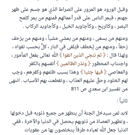
وقيل الورود هو المرور على الصراط الذي هو جسم على ظهر
جهنم ، فيمر الناس على قدر أعمالهم فمنهم من يمر كلمح
البصر ، وكالريح ، وكأجاويد الخيل ، وكأجاويد الركاب .
ومنهم من يسعى ، ومنهم من يمشي مشياً ، ومنهم من يزحف
زحفاً ، ومنهم من يُخطف فيُلقى في النار ، كلٌّ بحسب تقواه ،
ولهذا قال :
ثم ننجي الذين اتقوا
الله تعالى بفعل المأمور ،
واجتناب المحظور
ونذر الظالمين
أنفسهم بالكفر
والمعاصي
فيها جثيا
وهذا بسبب ظلمهم وكفرهم ، وجب
لهم الخلود وحقَّ عليهم العذاب ، وتقطعت بهم الأسباب . انتهى
من تفسير ابن سعدي ص 811
ثانياً :
لابد لمن سيدخل الجنة أن يتطهر من جميع ذنوبه قبل دخولها
، وتطهير العصاة من ذنوبهم يحصل في الدنيا والآخرة ، ففي
الدنيا جعل الله لعباده طرقاً يتخلصون بها من عقوبات