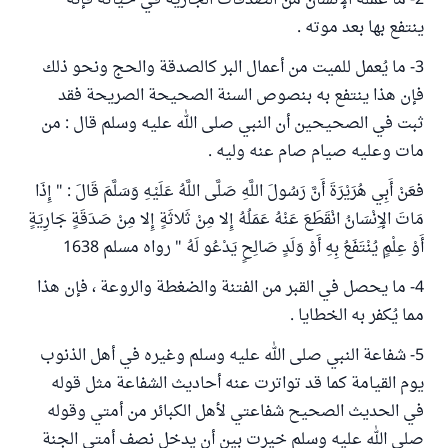
2- ما عمله الإنسان من الصدقات الجارية في حياته فإنه
ينتفع بها بعد موته .
3- ما يُعمل للميت من أعمال البر كالصدقة والحج ونحو ذلك
فإن هذا ينتفع به بنصوص السنة الصحيحة الصريحة فقد
ثبت في الصحيحين أن النبي صلى الله عليه وسلم قال : من
مات وعليه صيام صام عنه وليه .
فعَنْ أَبِي هُرَيْرَةَ أَنَّ رَسُولَ اللَّهِ صَلَّى اللَّهُ عَلَيْهِ وَسَلَّمَ قَالَ : " إِذَا
مَاتَ الإِنْسَانُ انْقَطَعَ عَنْهُ عَمَلُهُ إِلا مِنْ ثَلاثَةٍ إِلا مِنْ صَدَقَةٍ جَارِيَةٍ
أَوْ عِلْمٍ يُنْتَفَعُ بِهِ أَوْ وَلَدٍ صَالِحٍ يَدْعُو لَهُ " رواه مسلم 1638
4- ما يحصل في القبر من الفتنة والضغطة والروعة ، فإن هذا
مما يُكفر به الخطايا .
5- شفاعة النبي صلى الله عليه وسلم وغيره في أهل الذنوب
يوم القيامة كما قد تواترت عنه أحاديث الشفاعة مثل قوله
في الحديث الصحيح شفاعتي لأهل الكبائر من أمتي وقوله
صلي الله عليه وسلم خيرت بين أن يدخل نصف أمتي الجنة