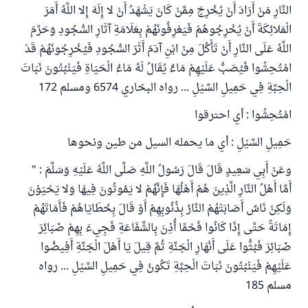
النَّارِ مَنْ أَرَادَ أَنْ يُخْرِجَ مِمَّنْ كَانَ يَشْهَدُ أَنْ لا إِلَهَ إِلا اللَّهُ أَمَرَ
الْمَلائِكَةَ أَنْ يُخْرِجُوهُمْ فَيَعْرِفُونَهُمْ بِعَلَامَةِ آثَارِ السُّجُودِ وَحَرَّمَ
اللَّهُ عَلَى النَّارِ أَنْ تَأْكُلَ مِنْ ابْنِ آدَمَ أَثَرَ السُّجُودِ فَيُخْرِجُونَهُمْ قَدْ
امْتُحِشُوا فَيُصَبُّ عَلَيْهِمْ مَاءٌ يُقَالُ لَهُ مَاءُ الْحَيَاةِ فَيَنْبُتُونَ نَبَاتَ
الْحِبَّةِ فِي حَمِيلِ السَّيْلِ ... رواه البخاري 6574 ومسلم 172
امْتُحِشُوا : أي احترقوا
حَمِيلِ السَّيْلِ : أي ما يحمله السيل من طين ونحوها
وعَنْ أَبِي سَعِيدٍ قَالَ قَالَ رَسُولُ اللَّهِ صَلَّى اللَّهُ عَلَيْهِ وَسَلَّمَ : "
أَمَّا أَهْلُ النَّارِ الَّذِينَ هُمْ أَهْلُهَا فَإِنَّهُمْ لا يَمُوتُونَ فِيهَا وَلا يَحْيَوْنَ
وَلَكِنْ نَاسٌ أَصَابَتْهُمْ النَّارُ بِذُنُوبِهِمْ أَوْ قَالَ بِخَطَايَاهُمْ فَأَمَاتَهُمْ
إِمَاتَةً حَتَّى إِذَا كَانُوا فَحْمًا أُذِنَ بِالشَّفَاعَةِ فَجِيءَ بِهِمْ ضَبَائِرَ
ضَبَائِرَ فَبُثُّوا عَلَى أَنْهَارِ الْجَنَّةِ ثُمَّ قِيلَ يَا أَهْلَ الْجَنَّةِ أَفِيضُوا
عَلَيْهِمْ فَيَنْبُتُونَ نَبَاتَ الْحِبَّةِ تَكُونُ فِي حَمِيلِ السَّيْلِ ... رواه
مسلم 185