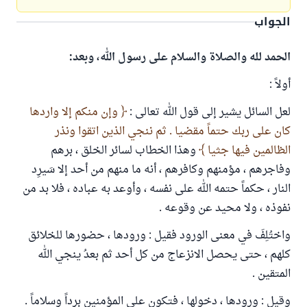
الجواب
الحمد لله والصلاة والسلام على رسول الله، وبعد:
أولاً :
لعل السائل يشير إلى قول الله تعالى :
وإن منكم إلا واردها
كان على ربك حتماً مقضيا . ثم ننجي الذين اتقوا ونذر
الظالمين فيها جثيا
وهذا الخطاب لسائر الخلق ، برهم
وفاجرهم ، مؤمنهم وكافرهم ، أنه ما منهم من أحد إلا سَيرِد
النار ، حكماً حتمه الله على نفسه ، وأوعد به عباده ، فلا بد من
نفوذه ، ولا محيد عن وقوعه .
واختُلِفَ في معنى الورود فقيل : ورودها ، حضورها للخلائق
كلهم ، حتى يحصل الانزعاج من كل أحد ثم بعدُ ينجي الله
المتقين .
وقيل : ورودها ، دخولها ، فتكون على المؤمنين برداً وسلاماً .