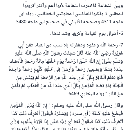
وبين الشفاعة فاخترت الشفاعة لأنها أعم وأكثر أترونها
للمتقين لا ولكنها للمذنبين المتلوثين الخطائين . رواه ابن
ماجه 4311 وصححه الألباني في صحيح ابن ماجة 3480
6- أهوال يوم القيامة وكربها وشدائدها .
7- رحمة الله وعفوه ومغفرته بلا سبب من العباد فعَنْ أَبِي
هُرَيْرَةَ رَضِيَ اللَّهُ عَنْهُ قَالَ سَمِعْتُ رَسُولَ اللَّهِ صَلَّى اللَّهُ عَلَيْهِ
وَسَلَّمَ يَقُولُ إِنَّ اللَّهَ خَلَقَ الرَّحْمَةَ يَوْمَ خَلَقَهَا مِائَةَ رَحْمَةٍ فَأَمْسَكَ
عِنْدَهُ تِسْعًا وَتِسْعِينَ رَحْمَةً وَأَرْسَلَ فِي خَلْقِهِ كُلِّهِمْ رَحْمَةً وَاحِدَةً
فَلَوْ يَعْلَمُ الْكَافِرُ بِكُلِّ الَّذِي عِنْدَ اللَّهِ مِنْ الرَّحْمَةِ لَمْ يَيْئَسْ مِنْ
الْجَنَّةِ وَلَوْ يَعْلَمُ الْمُؤْمِنُ بِكُلِّ الَّذِي عِنْدَ اللَّهِ مِنْ الْعَذَابِ لَمْ يَأْمَنْ
مِنْ النَّارِ " رواه البخاري 6469
وقال رسول الله صلى الله عليه وسلم : " إِنَّ اللَّهَ يُدْنِي الْمُؤْمِنَ
فَيَضَعُ عَلَيْهِ كَنَفَهُ ( أي ستره ) وَيَسْتُرُهُ فَيَقُولُ أَتَعْرِفُ ذَنْبَ كَذَا
أَتَعْرِفُ ذَنْبَ كَذَا فَيَقُولُ نَعَمْ أَيْ رَبِّ حَتَّى إِذَا قَرَّرَهُ بِذُنُوبِهِ وَرَأَى