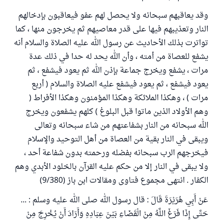
وقد يعاقبهم سبحانه ولا يحصل لهم عفو فيعاقبون بإدخالهم
النار وتعذيبهم فيها على قدر معاصيهم ثم يخرجون منها ، كما
تواترت بذلك الأحاديث عن رسول الله عليه الصلاة والسلام أنه
يشفع للعصاة من أمته ، وأن الله يحد له حدا في ذلك عدة
مرات ، يشفع ويخرج جماعة بإذن الله ثم يعود فيشفع ، ثم
يعود فيشفع ، ثم يعود فيشفع عليه الصلاة والسلام ( أربع
مرات ) ، وهكذا الملائكة وهكذا المؤمنون وهكذا الأفراط (
وهم الأولاد الذين ماتوا قبل البلوغ ) كلهم يشفعون ويخرج
الله سبحانه من النار بشفاعتهم من شاء سبحانه وتعالى
ويبقى في النار بقية من العصاة من أهل التوحيد والإسلام
فيخرجهم الرب سبحانه بفضله ورحمته بدون شفاعة أحد ،
ولا يبقى في النار إلا من حكم عليه القرآن بالخلود الأبدي وهم
الكفار . انتهى مجموع فتاوى ومقالات ابن باز (9/380)
عَنْ أَبِي هُرَيْرَةَ قَالَ : قال رسول الله صلى الله عليه وسلم : ...
حَتَّى إِذَا فَرَغَ اللَّهُ مِنْ الْقَضَاءِ بَيْنَ عِبَادِهِ وَأَرَادَ أَنْ يُخْرِجَ مِنْ