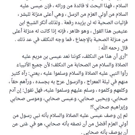
السلام ، فهذا البحث لا فائدة من ورائه ، فإن عيسى عليه
السلام من أولي العزم من الرسل ، وهي أعلى منزلة للبشر ،
فإثبات الصحبة له لن يزيده رفعة . ولذلك أنكر الشيخ ابن
عثيمين هذا القول ، وهو ظاهر ، فإنه إذا كانت له منزلة أعلى
من منزلة الصحبة بالإجماع ، فما وجه التكلف في عد ذلك .
قال رحمه الله :
"أرى أن هذا من التكلف، كوننا نعد عيسى بن مريم عليه
الصلاة والسلام من الصحابة من التكلف؛ لأن جميع الأنبياء
رأوا النبي عليه الصلاة والسلام وسلموا عليه ، يعني: رآه كثير
منهم في ليلة المعراج ، والرسول عرج به بجسده ، ورآهم حقاً ،
وكلمهم وكلموه ، وسلم عليهم وسلموا عليه، فهل نقول: إن آدم
صحابي، ويحيى صحابي، وعيسى صحابي، وموسى صحابي
وإبراهيم صحابي؟!
ثم إن وصف عيسى عليه الصلاة والسلام بأنه نبي رسول من
أولي العزم أفضل من أن نصفه بأنه صحابي، هو في غنى عن
أن يوصف بأنه صحابي .