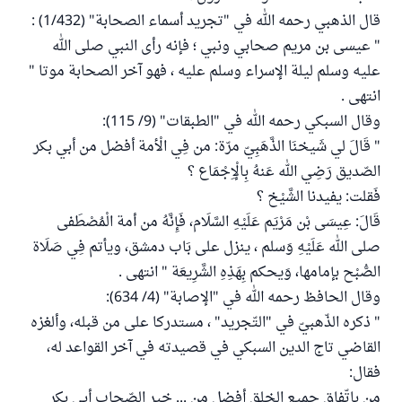
قال الذهبي رحمه الله في "تجريد أسماء الصحابة" (1/432) :
" عيسى بن مريم صحابي ونبي ؛ فإنه رأى النبي صلى الله
عليه وسلم ليلة الإسراء وسلم عليه ، فهو آخر الصحابة موتا "
انتهى .
وقال السبكي رحمه الله في "الطبقات" (9/ 115):
" قَالَ لي شَيخنَا الذَّهَبِيّ مرّة: من فِي الْأمة أفضل من أبي بكر
الصّديق رَضِي الله عَنهُ بِالْإِجْمَاع ؟
فَقلت: يفيدنا الشَّيْخ ؟
قَالَ: عِيسَى بْن مَرْيَم عَلَيْهِ السَّلَام، فَإِنَّهُ من أمة الْمُصْطَفى
صلى الله عَلَيْهِ وَسلم ، ينزل على بَاب دمشق، ويأتم فِي صَلَاة
الصُّبْح بإمامها، وَيحكم بِهَذِهِ الشَّرِيعَة " انتهى .
وقال الحافظ رحمه الله في "الإصابة" (4/ 634):
" ذكره الذّهبيّ في "التّجريد" ، مستدركا على من قبله، وألغزه
القاضي تاج الدين السبكي في قصيدته في آخر القواعد له،
فقال:
من باتّفاق جميع الخلق أفضل من ... خير الصّحاب أبي بكر