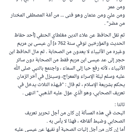
ومن عمر
ومن عليّ ومن عثمان وهو فتى ... من أمّة المصطفى المختار
من مضر" .
ثم نقل الحافظ عن علاء الدين مغلطاي الحنفي [أحد حفاظ
الحديث والمؤرخين توفي سنة 762 ه] أن عيسى بن مريم
وغيره من الأنبياء لا يعدون من الصحابة . ثم مال الحافظ ابن
حجر إلى عد عيسى ابن مريم فقط من الصحابة دون سائر
الأنبياء ، لأنه رفع حيا إلى السماء ، واجتمع بالنبي صلى الله
عليه وسلم ليلة الإسراء والمعراج، وسينزل في آخر الزمان
يحكم بشريعة الإسلام ، ثم قال : "فبهذه الثلاث يدخل في
تعريف الصحابي، وهو الّذي عوّل عليه الذهبي" انتهى .
ثالثا :
البحث في هذه المسألة إن كان من أجل تحرير تعريف
الصحابي وضبط ألفاظه ، فهذا لا بأس به .
أما إن كان من أجل إثبات الصحبة أو نفيها عن عيسى عليه