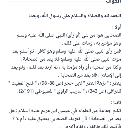
الجواب
الحمد لله والصلاة والسلام على رسول الله، وبعد:
أولا :
الصحابي هو: من لقي (أو رأى) النبي صلى الله عليه وسلم
وهو مؤمن به ، ومات على ذلك .
فمن رأى النبي صلى الله عليه وسلم وهو كافر ، ثم أسلم بعد
موت النبي صلى الله عليه وسلم: فلا يعد من الصحابة .
وكذا من صحبه ، أو رآه مؤمنا به ، ثم ارتد بعد ذلك ، ولم يعد
إلى الإسلام ، فلا يعد من الصحابة .
ينظر : " نزهة النظر " لابن حجر (ص 88- 98) ، " فتح المغيث "
للعراقي (ص 343) ، " تدريب الراوي " للسيوطي (2/191) .
ثانيا :
تكلم جماعة من العلماء في عيسى ابن مريم عليه السلام : هل
يعد من الصحابة ؛ لأن تعريف الصحابي ينطبق عليه ، أم لا ؟
فأثبت ذلك طائفة ، ونفاه آخرون .