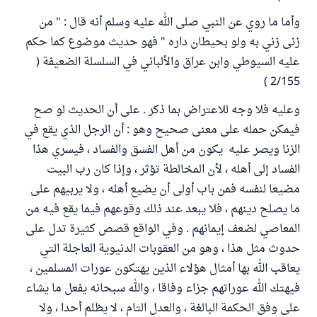
وأما ما روي عن النبي صلى الله عليه وسلم أنه قال : " من
زنى زني به ولو بحيطان داره " فهو حديث موضوع كما حكم
عليه السيوطي وابن عراق والألباني في السلسلة الضعيفة (
2/155 )
وعليه فلا وجه للاعتراض بما ذكر . على أن الحديث لو صح
فيمكن حمله على معنى صحيح وهو : أن الرجل الذي يقع في
الزنا ويصر عليه يكون من أهل الفسق والفساد ، فيسري هذا
الفساد إلى أهله ، لأن المخالطة تؤثر ، وإذا كان رب البيت
مضيعا لنفسه فمن باب أولى أن يضيع أهله ، ولا يربيهم على
ما يصلح دينهم ، فلا يبعد عند ذلك وقوعهم فيما يقع فيه من
المعاصي لضعف إيمانهم . وفي الواقع قصص كثيرة تدل على
حدوث مثل هذا ، وهو من العقوبات الدنيوية العاجلة التي
يعاقب الله بها أمثال هؤلاء الذين يهتكون عورات المسلمين ،
فيهتك الله عوراتهم جزاء وفاقا ، والله سبحانه يفعل ما يشاء
على وفق الحكمة البالغة ، والعدل التام ، لا يظلم أحدا ، ولا