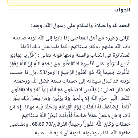
الجواب
الحمد لله والصلاة والسلام على رسول الله، وبعد:
الزاني وغيره من أهل المعاصي إذا تابوا إلى الله توبة صادقة
تاب الله عليهم ، وكفر سيئاتهم ، كما دلت على ذلك الأدلة
المتكاثرة في الكتاب والسنة ومنها قوله تعالى : ( قُلْ يَا عِبَادِيَ
الَّذِينَ أَسْرَفُوا عَلَى أَنْفُسِهِمْ لا تَقْنَطُوا مِنْ رَحْمَةِ اللَّهِ إِنَّ اللَّهَ يَغْفِرُ
الذُّنُوبَ جَمِيعاً إِنَّهُ هُوَ الْغَفُورُ الرَّحِيمُ ) الزمر/53 ، بل إذا حسنت
توبته قد تبدل سيئاته إلى حسنات بسعة فضل الله ورحمته
كما قال تعالى : ( وَالَّذِينَ لا يَدْعُونَ مَعَ اللَّهِ إِلَهاً آخَرَ وَلا يَقْتُلُونَ
النَّفْسَ الَّتِي حَرَّمَ اللَّهُ إِلا بِالْحَقِّ وَلا يَزْنُونَ وَمَنْ يَفْعَلْ ذَلِكَ يَلْقَ
أَثَاماً . يُضَاعَفْ لَهُ الْعَذَابُ يَوْمَ الْقِيَامَةِ وَيَخْلُدْ فِيه مهانا . إِلا مَنْ
تَابَ وَآمَنَ وَعَمِلَ عَمَلاً صَالِحاً فَأُولَئِكَ يُبَدِّلُ اللَّهُ سَيِّئَاتِهِمْ
حَسَنَاتٍ وَكَانَ اللَّهُ غَفُوراً رَحِيماً) الفرقان/68،69،70 . ومقتضى
مغفرة الله للذنب وقبوله للتوبة أن لا يعاقب عليه .