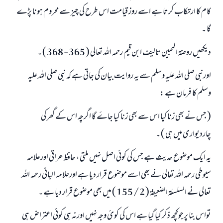
کام کا ارتکاب کرتا ہے اسے روز قیامت اس طرح کی چيز سے محروم ہونا پڑے
گا ۔
دیکھیں روضۃ المحبین تالیف ابن قیم رحمہ اللہ تعالی ( 365 - 368 ) ۔
اورنبی صلی اللہ علیہ وسلم سے یہ روایت بیان کی جاتی ہے کہ نبی صلی اللہ علیہ
وسلم کا فرمان ہے :
( جس نے بھی زنا کیا اس سے بھی زنا کیا جاۓ گا اگرچہ اس کے گھر کی
چاردیواری میں ہی ) ۔
یہ ایک موضوع حدیث ہے جس کی کوئی اصل نہیں ملتی ، حافظ عراقی اورعلامہ
سیوطی رحمہ اللہ تعالی نے بھی اسے موضوع قرار دیا ہے اورعلامہ البانی رحمہ اللہ
تعالی نے السلسلۃ الضعیفۃ ( 2 / 155 ) میں بھی موضوع قرار دیا ہے ۔
تواس بنا پرجوکچھ ذکر کیا گیا ہے اس کی کوئ وجہ نہيں اورنہ ہی کوئی اعتراض ہی