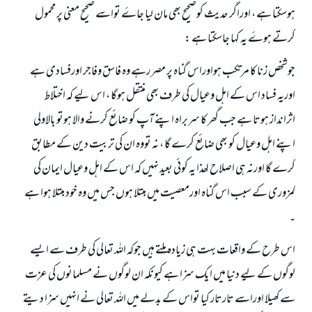
ہوسکتا ہے ، اوراگر حدیث کوصحیح بھی مان لیا جاۓ‌ تواسے صحیح معنی پر محمول
کرتے ہوۓ یہ کہا جاسکتا ہے :
جوشخص زنا کا مرتکب ہواوراس گناہ پر مصر رہے وہ فاسق وفاجر اورفسادی ہے
اوریہ فساد اس کے اہل وعیال کی طرف بھی منتقل ہوگا ، اس لیے کہ اختلاط
اثرانداز ہوتا ہے جب گھر کا سربراہ اپنے آپ کو ضائع کرنے والا ہوتو بالاولی
اپنے اہل وعیال کو بھی ضا‏ئع کرے گا ، نہ تووہ ان کی تربیت دین کے مطابق
کرے گا اورنہ ہی اصلاح لھذا یہ کوئی بعید نہيں کہ اس کے اہل وعیال ایمان کی
کمزوری کے سبب اس گناہ اورمعصیت میں مبتلا ہوں جس میں وہ خود مبتلا ہوا ہے
۔
اس طرح کے واقعات بہت ہی زيادہ ملتے ہیں جوکہ اللہ تعالی کی طرف سے ایسے
لوگوں کے لیے دنیا میں ایک سزا ہے کیونکہ ان لوگوں نے مسلمانوں کی عزت
سے کھیلا اوراسے تارتار کیا تواس کے بدلے میں اللہ تعالی نے انہيں سزا دیتے