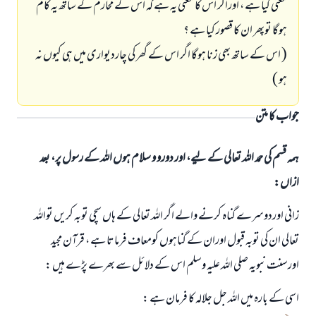
معنی کیا ہے ، اوراگر اس کا معنی یہ ہے کہ اس کے محارم کے ساتھ یہ کام
ہوگا توپھر ان کا قصور کیا ہے ؟
( اس کے ساتھ بھی زنا ہوگا اگر اس کے گھر کی چاردیواری میں ہی کیوں نہ
ہو )
جواب کا متن
ہمہ قسم کی حمد اللہ تعالی کے لیے، اور دورو و سلام ہوں اللہ کے رسول پر، بعد
ازاں:
زانی اوردوسرے گناہ کرنے والے اگر اللہ تعالی کے ہاں سچی توبہ کریں تواللہ
تعالی ان کی توبہ قبول اوران کے گناہوں کومعاف فرماتا ہے ، قرآن مجید
اورسنت نبویہ صلی اللہ علیہ وسلم اس کے دلائل سے بھرے پڑے ہیں :
اسی کے بارہ میں اللہ جل جلالہ کا فرمان ہے :