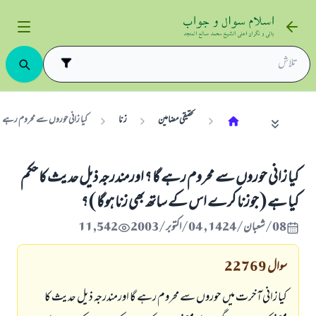
تحقیقی مضامین
زنا
کیا زانی حوروں سے محروم رہے گا
کیا زانی حوروں سے محروم رہے گا ؟ اورمندرجہ ذیل حدیث کا حکم
کیا ہے ( جوزنا کرے اس کے ساتھ بھی زنا ہوگا ) ؟
08/شعبان/1424 , 04/اکتوبر/2003
11,542
سوال
22769
کیا زانی آخرت میں حوروں سے محروم رہے گا اورمندرجہ ذیل حديث کا