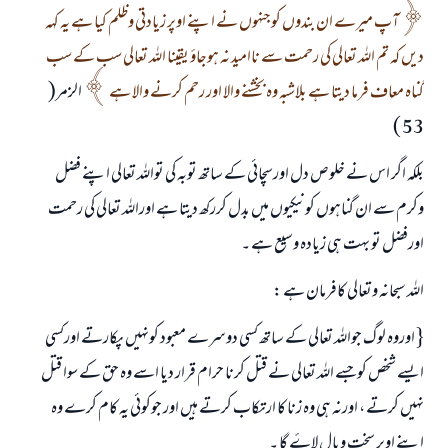
آپ میرے ان بندوں کوجنہوں نے اپنے اوپر زيادتی وظلم کیا ہے یہ کہہ
دیں کہ تم اللہ تعالی کی رحمت سے ناامید نہ ہوجاؤ یقینا اللہ تعالی سب کے سب
گناہ معاف فرما دیتا ہے بلاشبہ وہ بخشنے والا اور رحم کرنے والا ہے
الزمر(
53 )
بلکہ اگر اس نے خلوص دل اورسچائي کے ساتھ توبہ کی تواللہ تعالی اپنے فضل
وکرم سے ان گناہوں کونیکیوں میں بدل کررکھ دیتا ہے اوراللہ تعالی کی رحمت
اورفضل تو بہت ہی زيادہ وسیع ہے ۔
اللہ سبحانہ وتعالی کافرمان ہے :
{ اوروہ لوگ جواللہ تعالی کے ساتھ کسی دوسرے معبود کونہیں پکارتے اورکسی
ایسے شخص کوجسے اللہ تعالی نے قتل کرنا حرام قرار دیا اسے وہ حق کے سوا قتل
نہیں کرتے ، اورنہ ہی وہ زنا کا ارتکاب کرتے ہیں اور جوکوئی یہ کام کرے وہ
اپنے اوپر سخت وبال لاۓ گا ۔