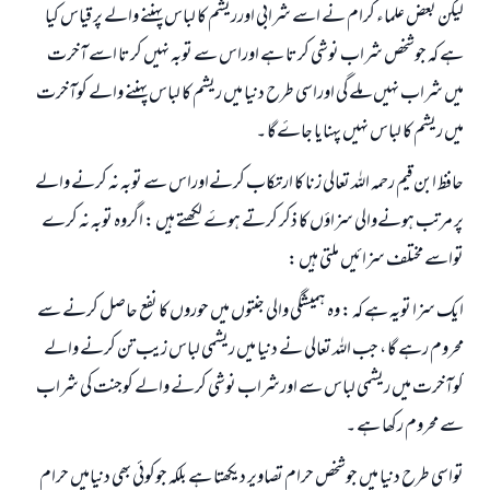
لیکن بعض علماء کرام نے اسے شرابی اورریشم کا لباس پہننے والے پر قیاس کیا
ہے کہ جوشخص شراب نوشی کرتا ہے اوراس سے توبہ نہيں کرتا اسے آخرت
میں شراب نہيں ملے گی اوراسی طرح دنیا میں ریشم کا لباس پہننے والے کوآخرت
میں ریشم کا لباس نہیں پہنایا جاۓگا ۔
جواب نمبر 110845 نے نکاح ٹوٹنے سے بچایا۔
حافظ ابن قیم رحمہ اللہ تعالی زنا کا ارتکاب کرنےاوراس سے توبہ نہ کرنے والے
امت مسلمہ کے واسطے جوابات پیش کرنے کے لیے ہماری مدد کریں
پر مرتب ہونےوالی سزاؤں کا ذکر کرتے ہوۓ لکھتے ہيں : اگروہ توبہ نہ کرے
تواسے مختلف سزائيں ملتی ہیں :
رسول اللہ صلی اللہ علیہ و سلم کا فرمان ہے:
نیکی کی رہنمائی کرنے والے کو بھی نیکی کرنے والے کے برابر اجر ملتا ہے۔
ایک سزا تویہ ہے کہ : وہ ہمیشگی والی جنتوں میں حوروں کا نفع حاصل کرنے سے
(مسلم : 1893)
محروم رہے گا ، جب اللہ تعالی نے دنیا میں ریشمی لباس زيب تن کرنے والے
کوآخرت میں ریشمی لباس سے اورشراب نوشی کرنے والے کوجنت کی شراب
ابھی تعاون کریں
سے محروم رکھا ہے ۔
تواسی طرح دنیا میں جوشخص حرام تصاویر دیکھتا ہے بلکہ جوکوئی بھی دنیامیں حرام