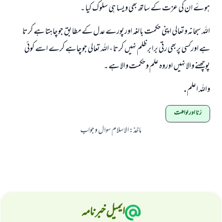
ہوۓ ان کی عزت کے ساتھ بھی ویسا ہی سلوک کیا ۔
اللہ سبحانہ وتعالی اپنی حکمت بالغہ اورپورے عدل کے مطابق جوچاہتا ہے کرتا
ہے اورکسی پربھی رتی برابر ظلم نہيں کرتا ، اللہ تعالی جوچاہے کرے اسے کوئی
پوچھنے والا نہيں اوروہ علم وحکمت والا ہے ۔
واللہ اعلم .
زنا اور لواطت
ماخذ
:
الاسلام سوال و جواب
ایمیل خبرنامہ