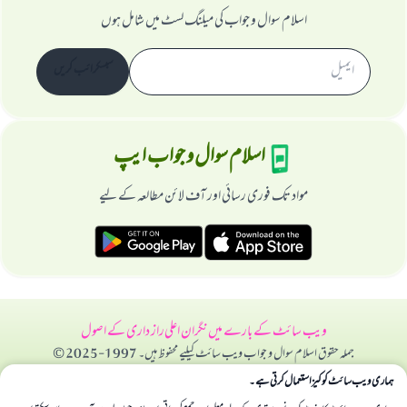
اسلام سوال و جواب کی میلنگ لسٹ میں شامل ہوں
سبسکرائب کریں
اسلام سوال و جواب ایپ
مواد تک فوری رسائی اور آف لائن مطالعہ کے لیے
ویب سائٹ کے بارے میں
نگران اعلی
راز داری کے اصول
جملہ حقوق اسلام سوال و جواب ویب سائٹ کیلیے محفوظ ہیں۔ 1997-2025 ©
ہماری ویب سائٹ کوکیز استعمال کرتی ہے۔